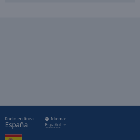
Done
Close
Modal
Dialog
End
of
dialog
window.
Radio en línea
Idioma:
España
Español