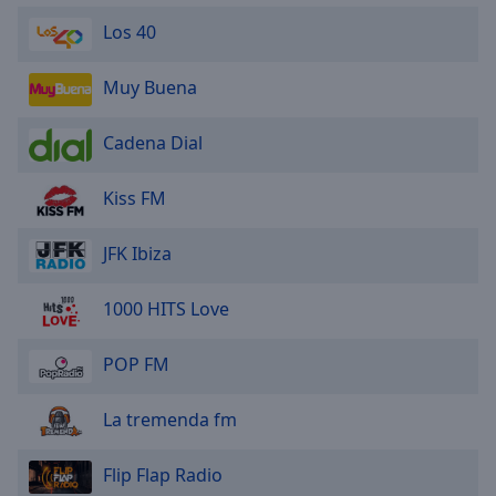
Area
Los 40
Background
Color
Muy Buena
Opacity
Cadena Dial
Font
Kiss FM
Size
JFK Ibiza
Text
Edge
1000 HITS Love
Style
POP FM
Font
Family
La tremenda fm
Flip Flap Radio
Reset