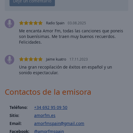
Playback
Rate
Chapters
Radio Spain
03.08.2025
Chapters
Me encanta Amor Fm, todas las canciones que poneis
son buenísimas. Me traen muy buenos recuerdos.
Descriptions
Felicidades.
descriptions
off
,
Jaime kuatro
17.11.2023
selected
Una gran recopilación de éxitos en español y un
sonido espectacular.
Subtitles
subtitles
Contactos de la emisora
settings
,
opens
subtitles
Teléfono:
+34 692 95 09 50
settings
Sitio:
amorfm.es
dialog
Email:
amorfmspain@gmail.com
subtitles
Facebook:
@amorfmspain
off
,