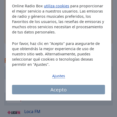
cancel
Instala la
aplicación
gratis Online Radio Box para
Online Radio Box
utiliza cookies
para proporcionar
and
su teléfono y escucha sus estaciones de radio en
el mejor servicio a nuestros usuarios. Las emisoras
close
línea favoritas dondequiera que esté!
de radio y géneros musicales preferidos, los
the
Favoritos de los usuarios, las reseñas de emisoras y
window.
muchos otros servicios necesitan el procesamiento
de tus datos personales.
Text
otras opciones
Color
Por favor, haz clic en "Acepto" para asegurarte de
que obtendrás la mejor experiencia de uso de
nuestro sitio web. Alternativamente, puedes
Opacity
Recomendado
seleccionar qué cookies o tecnologías deseas
permitir en "Ajustes".
Text
RNE Radio Nacional
Ajustes
Background
Color
Radio Aspe
Acepto
Flaix FM
Opacity
Loca FM
Caption