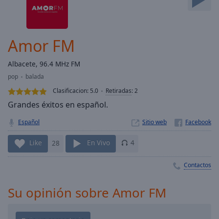
Skip
Forward
Mute
Current
Amor FM
Time
0:00
/
Albacete, 96.4 MHz FM
Duration
-:-
pop
balada
Loaded
:
0.00%
Clasificacion:
5.0
Retiradas
:
2
Stream
Grandes éxitos en español.
Type
LIVE
Español
Sitio web
Seek to
live,
currently
Like
28
En Vivo
4
behind
live
LIVE
Remaining
Contactos
Time
-
-:-
Su opinión sobre Amor FM
1x