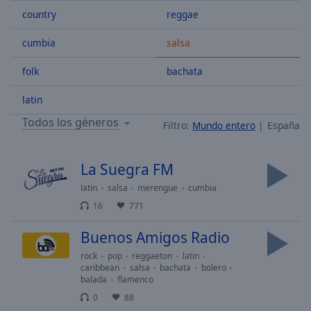
Skip
country
reggae
Forward
Mute
cumbia
salsa
Current
Time
0:00
folk
bachata
/
Duration
-:-
latin
Loaded
:
Todos los géneros
Filtro:
Mundo entero
España
0.00%
Stream
Type
LIVE
La Suegra FM
Seek to
latin
salsa
merengue
cumbia
live,
currently
16
771
behind
live
LIVE
Remaining
Buenos Amigos Radio
Time
-
rock
pop
reggaeton
latin
-:-
caribbean
salsa
bachata
bolero
balada
flamenco
1x
0
88