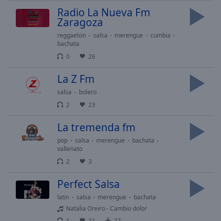
Area
Radio La Nueva Fm
Background
Zaragoza
Color
reggaeton
salsa
merengue
cumbia
bachata
Opacity
0
26
La Z Fm
Font
salsa
bolero
Size
2
23
Text
La tremenda fm
Edge
pop
salsa
merengue
bachata
Style
vallenato
2
3
Font
Perfect Salsa
Family
latin
salsa
merengue
bachata
Natalia Oreiro - Cambio dolor
Reset
1
21
27