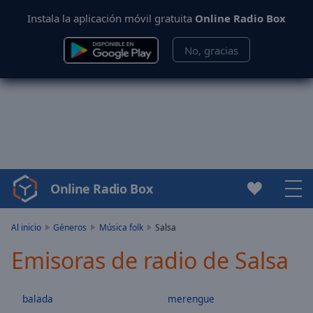
Instala la aplicación móvil gratuita
Online Radio Box
No, gracias
Online Radio Box
Video
Player
is
Al inicio
Géneros
Música folk
Salsa
loading.
Emisoras de radio de Salsa
Play
Video
Play
balada
merengue
Skip
Backward