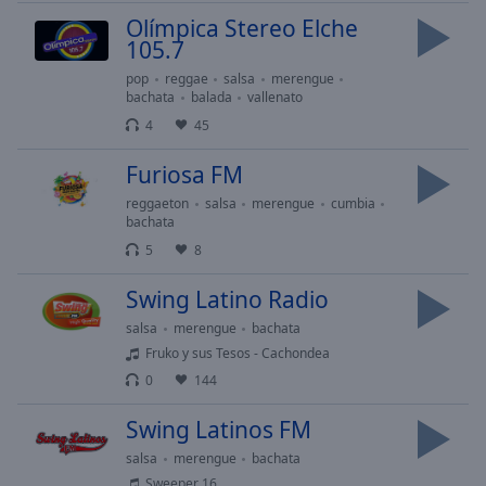
Playback
Rate
Olímpica Stereo Elche
105.7
Chapters
pop
reggae
salsa
merengue
Chapters
bachata
balada
vallenato
4
45
Descriptions
Furiosa FM
descriptions
reggaeton
salsa
merengue
cumbia
off
,
bachata
selected
5
8
Subtitles
Swing Latino Radio
subtitles
salsa
merengue
bachata
settings
,
Fruko y sus Tesos - Cachondea
opens
0
144
subtitles
settings
Swing Latinos FM
dialog
subtitles
salsa
merengue
bachata
off
,
Sweeper 16