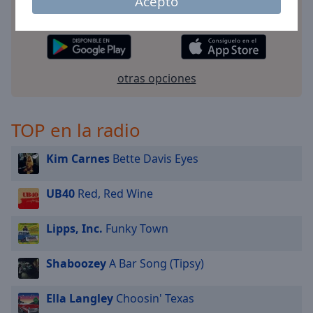
su teléfono y escucha sus estaciones de radio en
Acepto
línea favoritas dondequiera que esté!
otras opciones
TOP en la radio
Kim Carnes
Bette Davis Eyes
UB40
Red, Red Wine
Lipps, Inc.
Funky Town
Shaboozey
A Bar Song (Tipsy)
Ella Langley
Choosin' Texas