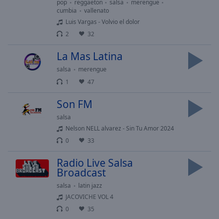
cancel
pop
reggaeton
salsa
merengue
cumbia
vallenato
and
Luis Vargas - Volvio el dolor
close
the
2
32
window.
La Mas Latina
Text
salsa
merengue
Color
1
47
Son FM
Opacity
salsa
Nelson NELL alvarez - Sin Tu Amor 2024
Text
0
33
Background
Color
Radio Live Salsa
Broadcast
Opacity
salsa
latin jazz
JACOVICHE VOL 4
0
35
Caption