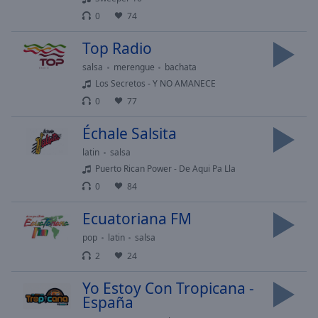
selected
0
74
Audio
Top Radio
Track
salsa
merengue
bachata
Picture-
Los Secretos - Y NO AMANECE
in-
Picture
0
77
Fullscreen
Échale Salsita
This
is
latin
salsa
a
Puerto Rican Power - De Aqui Pa Lla
modal
0
84
window.
Ecuatoriana FM
Beginning
pop
latin
salsa
of
2
24
dialog
window.
Yo Estoy Con Tropicana -
Escape
España
will