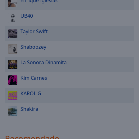
Enrique Iglesias
UB40
Taylor Swift
Shaboozey
La Sonora Dinamita
Kim Carnes
KAROL G
Shakira
Recomendado