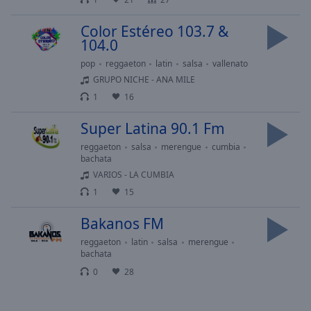
Done
Close
Color Estéreo 103.7 &
Modal
104.0
Dialog
End
pop
reggaeton
latin
salsa
vallenato
of
GRUPO NICHE - ANA MILE
dialog
1
16
window.
Super Latina 90.1 Fm
reggaeton
salsa
merengue
cumbia
bachata
VARIOS - LA CUMBIA
1
15
Bakanos FM
reggaeton
latin
salsa
merengue
bachata
0
28