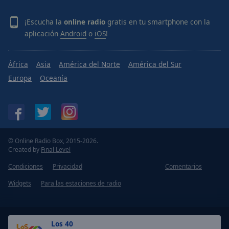
¡Escucha la
online radio
gratis en tu smartphone con la
aplicación
Android
o
iOS
!
África
Asia
América del Norte
América del Sur
Europa
Oceanía
© Online Radio Box, 2015-2026.
Created by
Final Level
Condiciones
Privacidad
Comentarios
Widgets
Para las estaciones de radio
Los 40