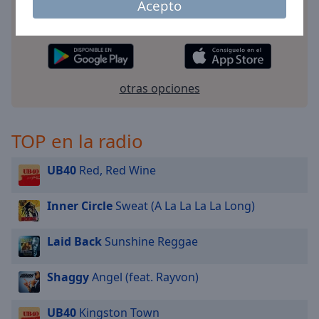
Acepto
su teléfono y escucha sus estaciones de radio en
línea favoritas dondequiera que esté!
otras opciones
TOP en la radio
UB40
Red, Red Wine
Inner Circle
Sweat (A La La La La Long)
Laid Back
Sunshine Reggae
Shaggy
Angel (feat. Rayvon)
UB40
Kingston Town