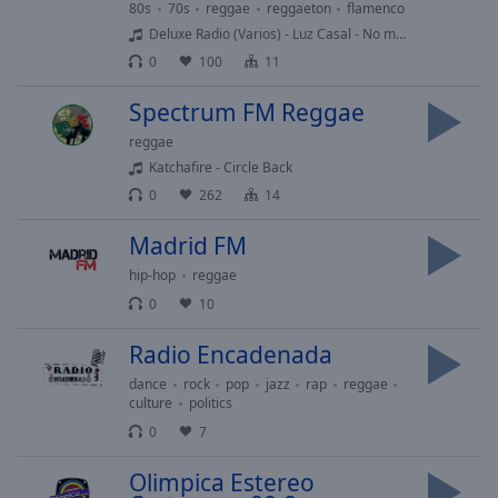
Area
80s
70s
reggae
reggaeton
flamenco
Background
Deluxe Radio (Varios) - Luz Casal - No me importa nada
Color
0
100
11
Spectrum FM Reggae
Opacity
reggae
Katchafire - Circle Back
Font
0
262
14
Size
Madrid FM
Text
hip-hop
reggae
Edge
0
10
Style
Radio Encadenada
dance
rock
pop
jazz
rap
reggae
Font
culture
politics
Family
0
7
Olimpica Estereo
Reset