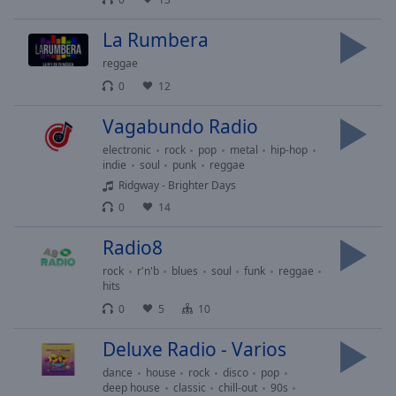
cancel
and
La Rumbera
close
the
reggae
window.
0
12
Text
Vagabundo Radio
Color
electronic
rock
pop
metal
hip-hop
indie
soul
punk
reggae
Ridgway - Brighter Days
Opacity
0
14
Text
Radio8
Background
rock
r'n'b
blues
soul
funk
reggae
Color
hits
0
5
10
Opacity
Deluxe Radio - Varios
dance
house
rock
disco
pop
Caption
deep house
classic
chill-out
90s