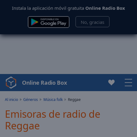
Instala la aplicación móvil gratuita
Online Radio Box
No, gracias
Online Radio Box
Video
Player
is
Al inicio
Géneros
Música folk
Reggae
loading.
Emisoras de radio de
Play
Video
Reggae
Play
Skip
Backward