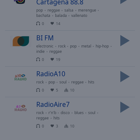
Cartagena 88.8
Done
Close
pop
reggae
salsa
merengue
Modal
bachata
balada
vallenato
Dialog
0
14
End
of
BI FM
dialog
window.
electronic
rock
pop
metal
hip-hop
indie
reggae
0
19
RadioA10
rock
pop
soul
reggae
hits
0
5
10
RadioAire7
rock
r'n'b
disco
blues
soul
reggae
hits
0
3
10