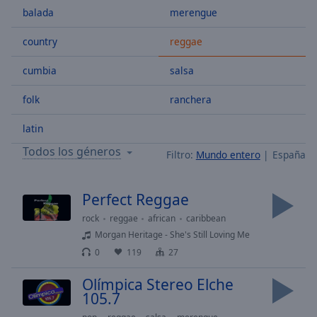
balada
merengue
Skip
Forward
Mute
country
reggae
Current
Time
0:00
cumbia
salsa
/
folk
ranchera
Duration
-:-
Loaded
:
latin
0.00%
Stream
Todos los géneros
Filtro:
Mundo entero
España
Type
LIVE
Seek to
live,
Perfect Reggae
currently
behind
rock
reggae
african
caribbean
live
LIVE
Morgan Heritage - She's Still Loving Me
Remaining
Time
-
0
119
27
-:-
Olímpica Stereo Elche
105.7
1x