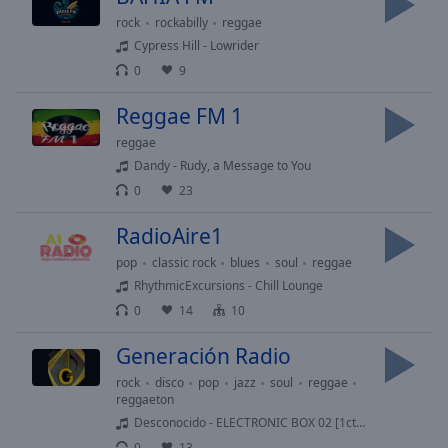
selected
rock
rockabilly
reggae
Cypress Hill - Lowrider
Audio
0
9
Track
Reggae FM 1
Picture-
in-
Picture
reggae
Fullscreen
Dandy - Rudy, a Message to You
This
0
23
is
a
RadioAire1
modal
pop
classic rock
blues
soul
reggae
window.
RhythmicExcursions - Chill Lounge
0
14
10
Beginning
of
Generación Radio
dialog
rock
disco
pop
jazz
soul
reggae
window.
reggaeton
Escape
Desconocido - ELECTRONIC BOX 02 [1ctm]
will
0
13