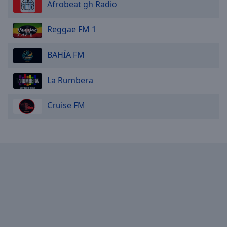
Afrobeat gh Radio
Reggae FM 1
BAHÍA FM
La Rumbera
Cruise FM