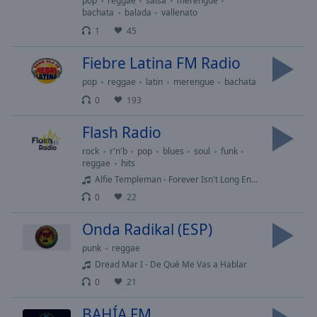
pop
reggae
salsa
merengue
Playback
Rate
bachata
balada
vallenato
1
45
Chapters
Fiebre Latina FM Radio
Chapters
pop
reggae
latin
merengue
bachata
Descriptions
0
193
descriptions
Flash Radio
off
,
selected
rock
r'n'b
pop
blues
soul
funk
reggae
hits
Subtitles
Alfie Templeman - Forever Isn't Long Enough
0
22
subtitles
settings
,
Onda Radikal (ESP)
opens
punk
reggae
subtitles
Dread Mar I - De Qué Me Vas a Hablar
settings
dialog
0
21
subtitles
BAHÍA FM
off
,