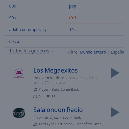
Skip
80s
pop
Forward
Mute
90s
r'n'b
Current
Time
0:00
adult contemporary
10s
/
Duration
-:-
disco
Loaded
:
Todos los géneros
Filtro:
Mundo entero
España
0.00%
Stream
Type
LIVE
Los Megaexitos
Seek to
rock
r'n'b
disco
pop
90s
80s
live,
currently
latin
20s
balada
behind
Player - Baby Come Back
live
LIVE
Remaining
0
83
Time
-
Salalondon Radio
-:-
r'n'b
acid jazz
soul
funk
1x
Terri Lyne Carrington - Best of the Best (feat. Chanté Moore)