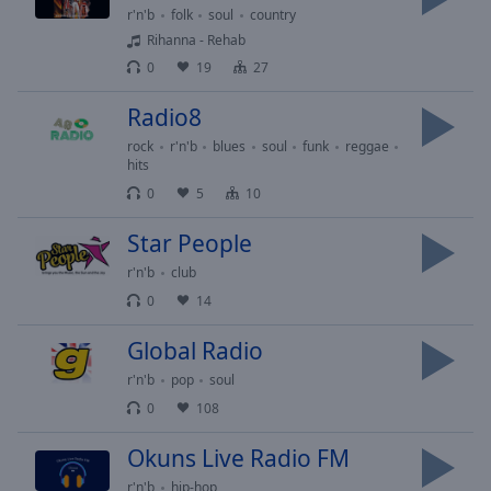
cancel
r'n'b
folk
soul
country
and
Rihanna - Rehab
close
0
19
27
the
window.
Radio8
rock
r'n'b
blues
soul
funk
reggae
Text
hits
Color
0
5
10
Opacity
Star People
r'n'b
club
Text
0
14
Background
Global Radio
Color
r'n'b
pop
soul
0
108
Opacity
Okuns Live Radio FM
Caption
r'n'b
hip-hop