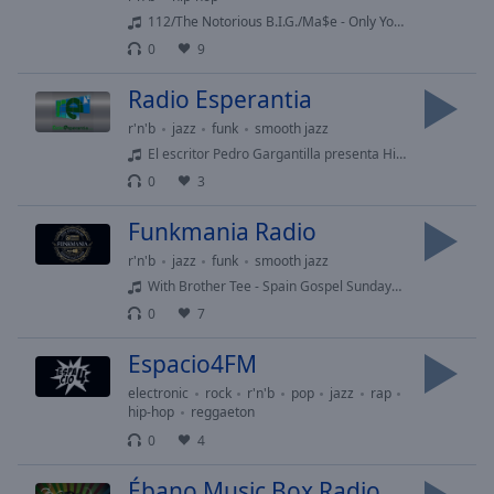
Area
112/The Notorious B.I.G./Ma$e - Only You (feat. The Notorious B.I.G., Ma$e) (Bad Boy Remix)
Background
0
9
Color
Radio Esperantia
Opacity
r'n'b
jazz
funk
smooth jazz
El escritor Pedro Gargantilla presenta Historia breve del pensamiento filosófico en nuestra Revista de RadioEsperantia.com
0
3
Font
Size
Funkmania Radio
r'n'b
jazz
funk
smooth jazz
Text
With Brother Tee - Spain Gospel Sundays 03-22-2026
Edge
0
7
Style
Espacio4FM
Font
electronic
rock
r'n'b
pop
jazz
rap
Family
hip-hop
reggaeton
0
4
Reset
Ébano Music Box Radio