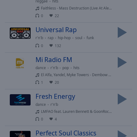
reggae
hits
selected
Faithless - Mass Destruction (Live At Alexandra Palace 2005)
0
22
Audio
Track
Universal Rap
Picture-
r'n'b
rap
hip-hop
soul
funk
in-
Picture
0
132
Fullscreen
This
Mi Radio FM
is
dance
r'n'b
pop
hits
a
El Alfa, Yandel, Myke Towers - Dembow y Reggaeton
modal
1
20
window.
Fresh Energy
Beginning
of
dance
r'n'b
dialog
LMFAO feat. Lauren Bennett & GoonRock - Party Rock Anthem
window.
0
4
Escape
will
Perfect Soul Classics