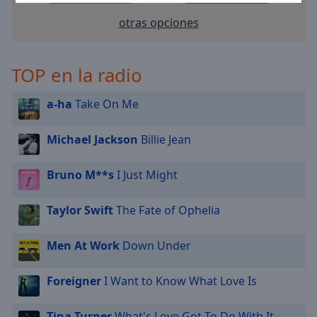
otras opciones
TOP en la radio
a-ha
Take On Me
Michael Jackson
Billie Jean
Bruno M**s
I Just Might
Taylor Swift
The Fate of Ophelia
Men At Work
Down Under
Foreigner
I Want to Know What Love Is
Tina Turner
What's Love Got To Do With It