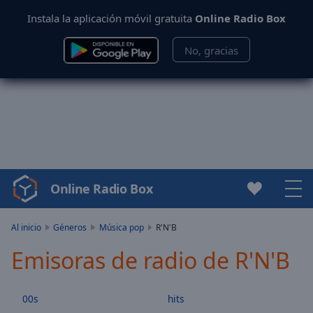
Instala la aplicación móvil gratuita
Online Radio Box
No, gracias
Online Radio Box
Video
Player
is
Al inicio
Géneros
Música pop
R'N'B
loading.
Emisoras de radio de R'N'B
Play
Video
Play
00s
hits
Skip
Backward