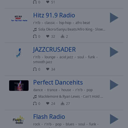
Playback
0
51
Rate
Hitz 91.9 Radio
Chapters
r'n'b
classic
hip-hop
afro beat
Chapters
Sola Okoro/Sanyu Beats/Afro King - Slow Burn
0
32
2
Descriptions
descriptions
JAZZCRUSADER
off
,
r'n'b
lounge
acid jazz
soul
funk
selected
smooth jazz
0
34
Subtitles
Perfect Dancehits
subtitles
settings
,
dance
trance
house
r'n'b
pop
opens
Macklemore & Ryan Lewis - Can't Hold Us (& Ray Dalton)
subtitles
0
24
27
settings
dialog
Flash Radio
subtitles
rock
r'n'b
pop
blues
soul
funk
off
,