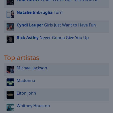
Natalie Imbruglia
Torn
Cyndi Lauper
Girls Just Want to Have Fun
Rick Astley
Never Gonna Give You Up
Top artistas
Michael Jackson
Madonna
Elton John
Whitney Houston