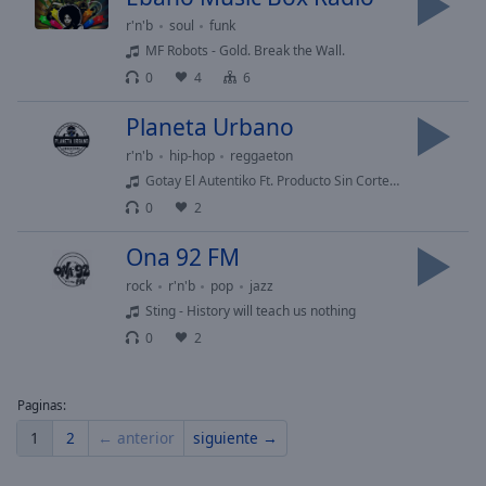
Done
r'n'b
soul
funk
Close
MF Robots - Gold. Break the Wall.
Modal
Dialog
0
4
6
End
of
Planeta Urbano
dialog
r'n'b
hip-hop
reggaeton
window.
Gotay El Autentiko Ft. Producto Sin Corte y Juliito - Planeta.urbano.radio
0
2
Ona 92 FM
rock
r'n'b
pop
jazz
Sting - History will teach us nothing
0
2
Paginas:
1
2
← anterior
siguiente →