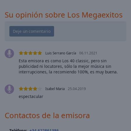
cancel
and
Su opinión sobre Los Megaexitos
close
the
window.
Text
Color
Luis Serrano García
06.11.2021
Esta emisora es como Los 40 classic, pero sin
Opacity
publicidad ni locutores, sólo la mejor música sin
interrupciones, la recomiendo 100%, es muy buena.
Text
Background
Isabel Maria
25.04.2019
Color
espectacular
Opacity
Contactos de la emisora
Caption
Teléfono:
+34 622861386