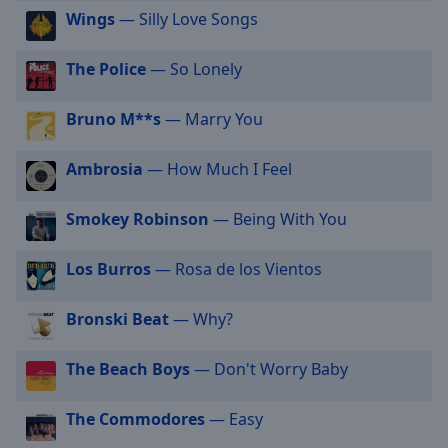
selected
Wings
— Silly Love Songs
Audio
The Police
— So Lonely
Track
Picture-
Bruno M**s
— Marry You
in-
Picture
Fullscreen
Ambrosia
— How Much I Feel
This
is
Smokey Robinson
— Being With You
a
modal
Los Burros
— Rosa de los Vientos
window.
Bronski Beat
— Why?
Beginning
of
dialog
The Beach Boys
— Don't Worry Baby
window.
Escape
The Commodores
— Easy
will