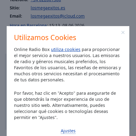
Area
Sitio:
losmegaexitos.es
Background
Email:
losmegaexitos@icloud.com
Color
Hora en Barcelona
:
15:13
,
08.06.2026
Opacity
Utilizamos Cookies
Online Radio Box
utiliza cookies
para proporcionar
Font
el mejor servicio a nuestros usuarios. Las emisoras
Size
de radio y géneros musicales preferidos, los
Favoritos de los usuarios, las reseñas de emisoras y
muchos otros servicios necesitan el procesamiento
Text
de tus datos personales.
Edge
Style
Por favor, haz clic en "Acepto" para asegurarte de
que obtendrás la mejor experiencia de uso de
nuestro sitio web. Alternativamente, puedes
Font
seleccionar qué cookies o tecnologías deseas
Family
permitir en "Ajustes".
Ajustes
Reset