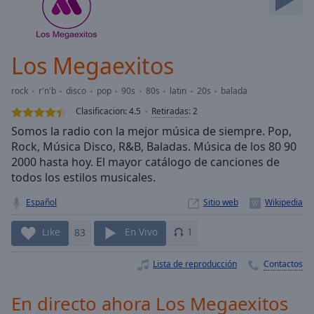
Skip
Forward
Mute
Current
Los Megaexitos
Time
0:00
/
rock
r'n'b
disco
pop
90s
80s
latin
20s
balada
Duration
-:-
Clasificacion:
4.5
Retiradas
:
2
Loaded
:
Somos la radio con la mejor música de siempre. Pop,
0.00%
Rock, Música Disco, R&B, Baladas. Música de los 80 90
Stream
2000 hasta hoy. El mayor catálogo de canciones de
Type
LIVE
todos los estilos musicales.
Seek to
live,
currently
Español
Sitio web
behind
live
LIVE
Like
83
En Vivo
1
Remaining
Time
-
Lista de reproducción
Contactos
-:-
1x
En directo ahora Los Megaexitos