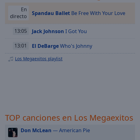
Playback
Rate
En
Spandau Ballet
Be Free With Your Love
directo
Chapters
Chapters
13:05
Jack Johnson
I Got You
Descriptions
13:01
El DeBarge
Who's Johnny
descriptions
Los Megaexitos playlist
off
,
selected
Subtitles
subtitles
settings
,
opens
subtitles
TOP canciones en Los Megaexitos
settings
dialog
Don McLean
— American Pie
subtitles
off
,