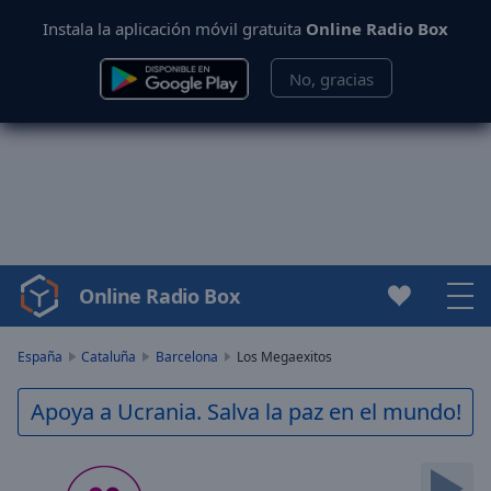
Instala la aplicación móvil gratuita
Online Radio Box
No, gracias
Online Radio Box
Video
Player
is
España
Cataluña
Barcelona
Los Megaexitos
loading.
Play
Apoya a Ucrania. Salva la paz en el mundo!
Video
Play
Skip
Backward