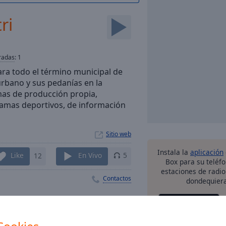
ri
radas
:
1
ra todo el término municipal de
urbano y sus pedanías en la
as de producción propia,
ramas deportivos, de información
Sitio web
Instala la
aplicación
Like
12
En Vivo
5
Box para su teléf
estaciones de radio
Contactos
dondequiera
otras o