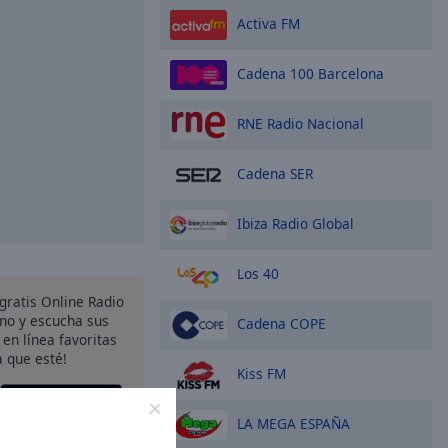
Activa FM
Cadena 100 Barcelona
RNE Radio Nacional
Cadena SER
Ibiza Radio Global
Los 40
gratis Online Radio
ono y escucha sus
Cadena COPE
 en línea favoritas
 que esté!
Kiss FM
LA MEGA ESPAÑA
pciones