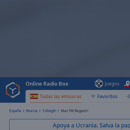
Video
Player
is
loading.
Play
Video
Online Radio Box
Juegos
Play
Skip
Todas las emisoras
Favoritos
Backward
Skip
Forward
España
Murcia
Cehegín
Mas FM Begastri
Mute
Current
Apoya a Ucrania. Salva la pa
Time
0:00