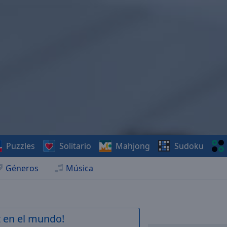
Puzzles
Solitario
Mahjong
Sudoku
Géneros
Música
z en el mundo!