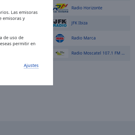
Radio Horizonte
rios. Las emisoras
de emisoras y
JFK Ibiza
ia de uso de
Radio Marca
deseas permitir en
Radio Moscatel 107.1 FM Axarquía - España
Ajustes