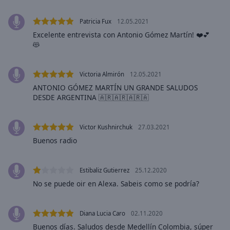
selected
Patricia Fux
12.05.2021
Audio
Excelente entrevista con Antonio Gómez Martín! ❤️💕
Track
😻
Picture-
in-
Picture
Victoria Almirón
12.05.2021
Fullscreen
ANTONIO GÓMEZ MARTÍN UN GRANDE SALUDOS
This
DESDE ARGENTINA 🇦🇷🇦🇷🇦🇷🇦
is
a
Victor Kushnirchuk
27.03.2021
modal
window.
Buenos radio
Beginning
Estibaliz Gutierrez
25.12.2020
of
No se puede oir en Alexa. Sabeis como se podría?
dialog
window.
Escape
Diana Lucia Caro
02.11.2020
will
Buenos días. Saludos desde Medellín Colombia, súper