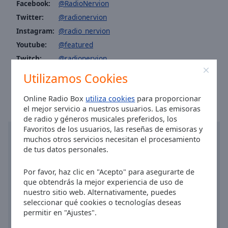
Facebook:
@RadioNervion
Area
Background
Twitter:
@radionervion
Color
Instagram:
@radio_nervion
Youtube:
@featured
Opacity
Twitch:
@radionervion
Hora en Bilbao
:
07:52
,
08.06.2026
Utilizamos Cookies
Font
Size
Online Radio Box
utiliza cookies
para proporcionar
el mejor servicio a nuestros usuarios. Las emisoras
de radio y géneros musicales preferidos, los
Text
Favoritos de los usuarios, las reseñas de emisoras y
Edge
muchos otros servicios necesitan el procesamiento
Style
de tus datos personales.
Por favor, haz clic en "Acepto" para asegurarte de
Font
que obtendrás la mejor experiencia de uso de
Family
nuestro sitio web. Alternativamente, puedes
seleccionar qué cookies o tecnologías deseas
permitir en "Ajustes".
Reset