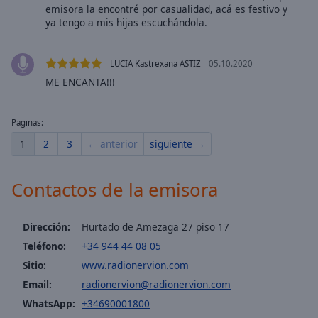
cancel
emisora la encontré por casualidad, acá es festivo y
and
ya tengo a mis hijas escuchándola.
close
the
window.
LUCIA Kastrexana ASTIZ
05.10.2020
ME ENCANTA!!!
Text
Color
Paginas:
1
2
3
← anterior
siguiente →
Opacity
Contactos de la emisora
Text
Background
Color
Dirección:
Hurtado de Amezaga 27 piso 17
Teléfono:
+34 944 44 08 05
Sitio:
www.radionervion.com
Opacity
Email:
radionervion@radionervion.com
WhatsApp:
+34690001800
Caption