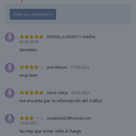
Playback
Rate
Chapters
Chapters
PISONILLA CRESPO Y GAMÓN
Descriptions
02.03.2023
Geniales
descriptions
off
,
selected
Jose Manuel
17.06.2022
muy bien
Subtitles
subtitles
David Calleja
03.06.2022
settings
,
me encanta por la información del tráfico
opens
subtitles
settings
elixabette63@hotmail.com
dialog
18.08.2021
subtitles
No hay que echar leña al fuego
off
,