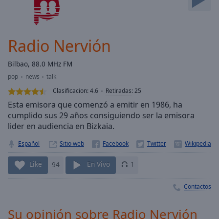
Skip
Forward
Mute
Current
Radio Nervión
Time
0:00
/
Bilbao, 88.0 MHz FM
Duration
-:-
pop
news
talk
Loaded
:
0.00%
Clasificacion:
4.6
Retiradas
:
25
Stream
Esta emisora que comenzó a emitir en 1986, ha
Type
LIVE
cumplido sus 29 años consiguiendo ser la emisora
lider en audiencia en Bizkaia.
Seek to
live,
currently
Español
Sitio web
behind
live
LIVE
Remaining
Like
94
En Vivo
1
Time
-
-:-
Contactos
1x
Su opinión sobre Radio Nervión