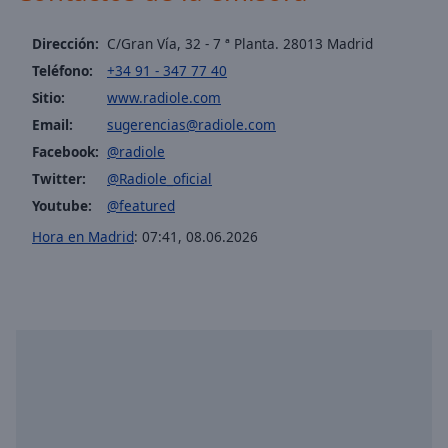
cancel
and
Dirección:
C/Gran Vía, 32 - 7 ª Planta. 28013 Madrid
close
the
Teléfono:
+34 91 - 347 77 40
window.
Sitio:
www.radiole.com
Email:
sugerencias@radiole.com
Text
Facebook:
@radiole
Color
Twitter:
@Radiole_oficial
Youtube:
@featured
Opacity
Hora en Madrid
:
07:41
,
08.06.2026
Text
Background
Color
Opacity
Caption