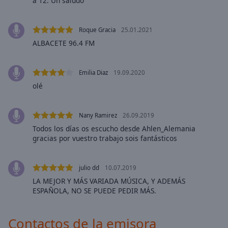
a 12. Un saludo
selected
Audio
Roque Gracia
25.01.2021
Track
ALBACETE 96.4 FM
Picture-
in-
Picture
Emilia Diaz
19.09.2020
Fullscreen
olé
This
is
Nany Ramirez
26.09.2019
a
modal
Todos los días os escucho desde Ahlen_Alemania
gracias por vuestro trabajo sois fantásticos
window.
Beginning
julio dd
10.07.2019
of
LA MEJOR Y MÁS VARIADA MÚSICA, Y ADEMÁS
dialog
ESPAÑOLA, NO SE PUEDE PEDIR MÁS.
window.
Escape
will
Contactos de la emisora