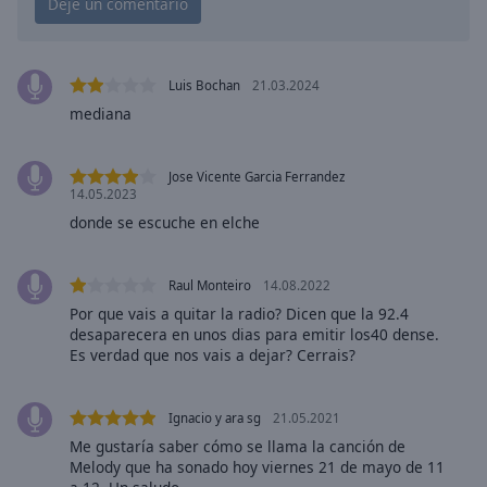
Playback
Rate
Chapters
Luis Bochan
21.03.2024
Chapters
mediana
Descriptions
Jose Vicente Garcia Ferrandez
descriptions
14.05.2023
off
,
donde se escuche en elche
selected
Subtitles
Raul Monteiro
14.08.2022
Por que vais a quitar la radio? Dicen que la 92.4
subtitles
desaparecera en unos dias para emitir los40 dense.
settings
,
Es verdad que nos vais a dejar? Cerrais?
opens
subtitles
settings
Ignacio y ara sg
21.05.2021
dialog
Me gustaría saber cómo se llama la canción de
subtitles
Melody que ha sonado hoy viernes 21 de mayo de 11
off
,