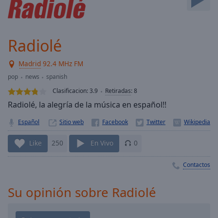
Skip
Forward
Mute
Current
Radiolé
Time
0:00
/
Madrid
92.4 MHz FM
Duration
-:-
pop
news
spanish
Loaded
:
0.00%
Clasificacion:
3.9
Retiradas
:
8
Stream
Radiolé, la alegría de la música en español!!
Type
LIVE
Español
Sitio web
Seek to
live,
currently
Like
250
En Vivo
0
behind
live
LIVE
Remaining
Contactos
Time
-
-:-
Su opinión sobre Radiolé
1x