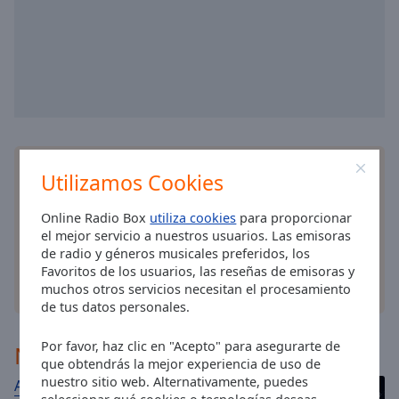
Area
Background
Color
Opacity
Font
Instala la
aplicación
gratis Online Radio Box para
Size
Utilizamos Cookies
su teléfono y escucha sus estaciones de radio en
línea favoritas dondequiera que esté!
Online Radio Box
utiliza cookies
para proporcionar
Text
el mejor servicio a nuestros usuarios. Las emisoras
Edge
de radio y géneros musicales preferidos, los
Style
Favoritos de los usuarios, las reseñas de emisoras y
otras opciones
muchos otros servicios necesitan el procesamiento
de tus datos personales.
Font
Family
Por favor, haz clic en "Acepto" para asegurarte de
Noticias
que obtendrás la mejor experiencia de uso de
nuestro sitio web. Alternativamente, puedes
Adiós a Pepe Habichuela, el maestro de la
Reset