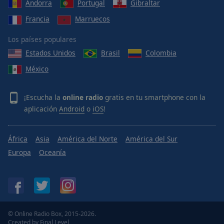
Andorra
Portugal
Gibraltar
Francia
Marruecos
Los países populares
Estados Unidos
Brasil
Colombia
México
¡Escucha la
online radio
gratis en tu smartphone con la
aplicación
Android
o
iOS
!
África
Asia
América del Norte
América del Sur
Europa
Oceanía
© Online Radio Box, 2015-2026.
Created by
Final Level