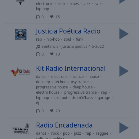
cancel
electronic
rock
blues
jazz
rap
and
hip-hop
close
0
15
the
window.
Justicia Poética Radio
rap
hip-hop
soul
funk
Text
Sentencia - justicia poetica 4-5-2022
Color
0
10
Kit Radio Internacional
Opacity
dance
electronic
trance
house
dubstep
techno
psy trance
Text
progressive house
deep house
Background
electro house
progressive trance
rap
hip-hop
chill-out
drum'n'bass
garage
Color
dj
0
20
Opacity
Radio Encadenada
dance
rock
pop
jazz
rap
reggae
Caption
culture
politics