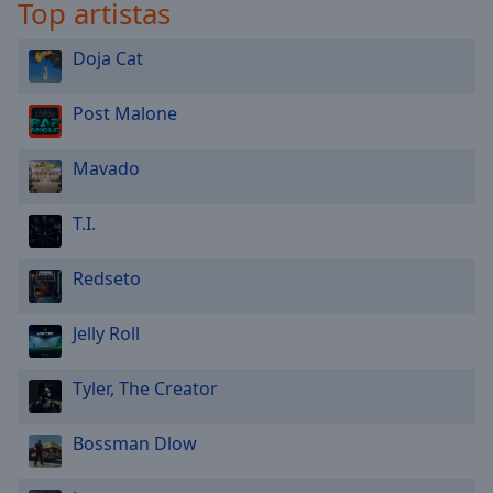
Top artistas
Doja Cat
Post Malone
Mavado
T.I.
Redseto
Jelly Roll
Tyler, The Creator
Bossman Dlow