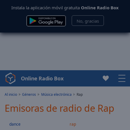
Instala la aplicación móvil gratuita
Online Radio Box
No, gracias
Online Radio Box
Video
Player
is
Al inicio
Géneros
Música electrónica
Rap
loading.
Emisoras de radio de Rap
Play
Video
Play
dance
rap
Skip
Backward