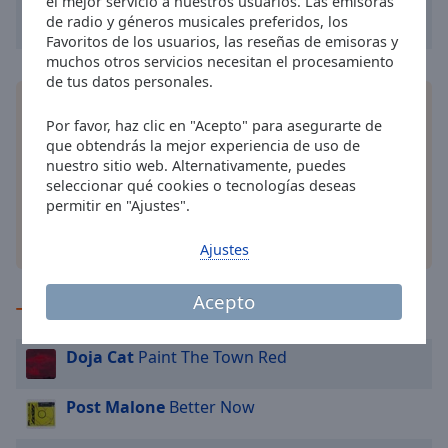
el mejor servicio a nuestros usuarios. Las emisoras
de radio y géneros musicales preferidos, los
Favoritos de los usuarios, las reseñas de emisoras y
muchos otros servicios necesitan el procesamiento
de tus datos personales.
Instala la aplicación gratis Online Radio Box para
Por favor, haz clic en "Acepto" para asegurarte de
su teléfono y escucha sus estaciones de radio en
que obtendrás la mejor experiencia de uso de
línea favoritas dondequiera que esté!
nuestro sitio web. Alternativamente, puedes
seleccionar qué cookies o tecnologías deseas
permitir en "Ajustes".
otras opciones
Ajustes
Acepto
TOP en la radio
Doja Cat
Paint The Town Red
Post Malone
Better Now