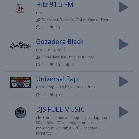
Playback
Hitz 91.5 FM
Rate
rap
Chapters
DJ Khaled/Future/Lil Baby - One of Them
0
25
Chapters
Gozadera Black
Descriptions
rap
reggaeton
descriptions
el makiavelico - mucho money
off
,
0
30
4
selected
Universal Rap
Subtitles
r'n'b
rap
hip-hop
soul
funk
subtitles
0
132
settings
,
opens
DJS FULL MUSIC
subtitles
settings
electronic
house
pop
rap
hip-hop
90s
80s
70s
reggaeton
salsa
dialog
merengue
cumbia
dj
bachata
subtitles
romantic
off
,