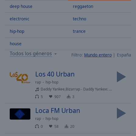
Skip
deep house
reggaeton
Forward
Mute
electronic
techno
Current
Time
0:00
hip-hop
trance
/
Duration
-:-
house
Loaded
:
Todos los géneros
Filtro:
Mundo entero
España
0.00%
Stream
Type
LIVE
Los 40 Urban
Seek to
rap
hip-hop
live,
currently
Daddy Yankee,Bizarrap - Daddy Yankee: Bzrp music sessions Vol. 0/66
behind
live
LIVE
5
907
3
Remaining
Time
-
Loca FM Urban
-:-
rap
hip-hop
0
58
20
1x