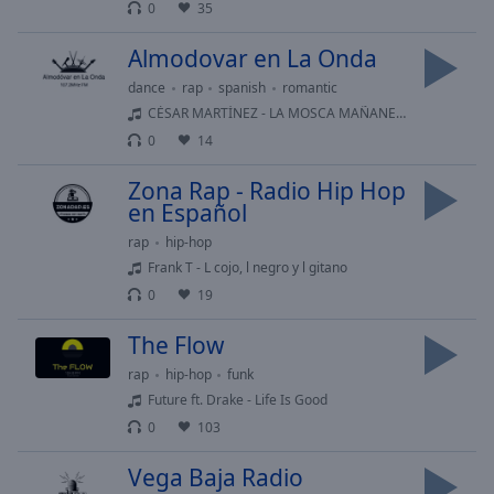
0
35
selected
Almodovar en La Onda
Audio
Track
dance
rap
spanish
romantic
CÉSAR MARTÍNEZ - LA MOSCA MAÑANERA
Picture-
in-
0
14
Picture
Fullscreen
Zona Rap - Radio Hip Hop
This
en Español
is
rap
hip-hop
a
Frank T - L cojo, l negro y l gitano
modal
0
19
window.
The Flow
Beginning
of
rap
hip-hop
funk
dialog
Future ft. Drake - Life Is Good
window.
0
103
Escape
will
Vega Baja Radio