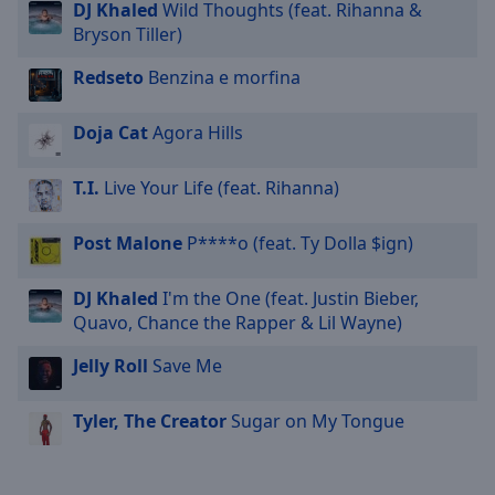
DJ Khaled
Wild Thoughts (feat. Rihanna &
Bryson Tiller)
Redseto
Benzina e morfina
Doja Cat
Agora Hills
T.I.
Live Your Life (feat. Rihanna)
Post Malone
P****o (feat. Ty Dolla $ign)
DJ Khaled
I'm the One (feat. Justin Bieber,
Quavo, Chance the Rapper & Lil Wayne)
Jelly Roll
Save Me
Tyler, The Creator
Sugar on My Tongue