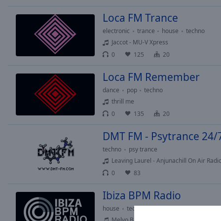
Picture-
Loca FM Trance
in-
Picture
electronic
trance
house
techno
Fullscreen
Jaccot - MU-V Xpress
This
0
125
20
is
a
Loca FM Remember
modal
window.
dance
pop
techno
thrill me
Beginning
0
135
20
of
DMT FM - Psytrance 24/
dialog
window.
techno
psy trance
Escape
Leaving Laurel - Anjunachill On Air Rad
will
0
83
cancel
and
Ibiza BPM Radio
close
house
techno
deep house
the
Melvo Baptiste - Glitterbox Radio Show #478 - DA