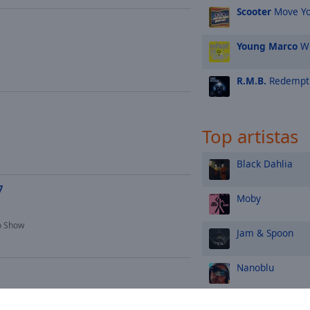
Scooter
Move Yo
Young Marco
Wh
R.M.B.
Redempt
Top artistas
Black Dahlia
7
Moby
io Show
Jam & Spoon
Nanoblu
Scooter
B Madrid , Ibiza & Formentera, Barcelona 2026