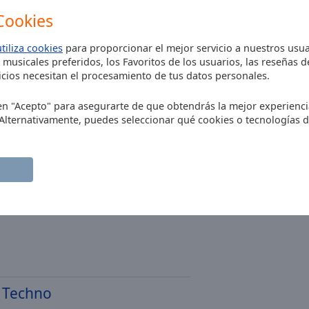
Cookies
Alex Preda
utiliza cookies
para proporcionar el mejor servicio a nuestros usua
Avant Garde
 musicales preferidos, los Favoritos de los usuarios, las reseñas 
cios necesitan el procesamiento de tus datos personales.
Maddix
c en "Acepto" para asegurarte de que obtendrás la mejor experienc
 Alternativamente, puedes seleccionar qué cookies o tecnologías 
11:11
s Remix)
Cassian
l Techno