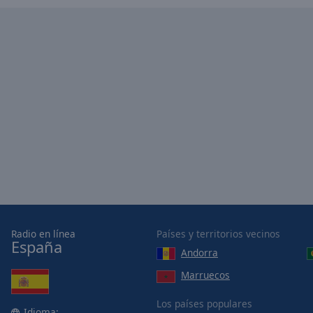
Radio en línea
Países y territorios vecinos
España
Andorra
Marruecos
Los países populares
Idioma: