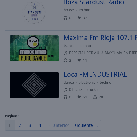
Ibiza Stardust Radio
of
house
techno
dialog
window.
0
32
Maxima Fm Rioja 107.1
trance
techno
ESPECIAL FORMULA MAXIUMA EN DIRECTO
2
11
Loca FM INDUSTRIAL
dance
electronic
techno
01 bazz - rrrock it
0
61
20
Paginas:
1
2
3
4
← anterior
siguiente →