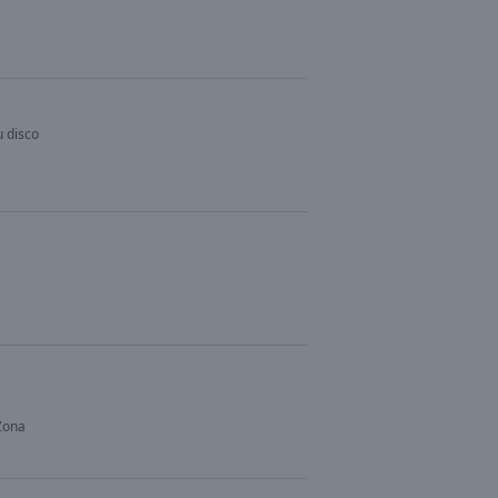
u disco
Zona