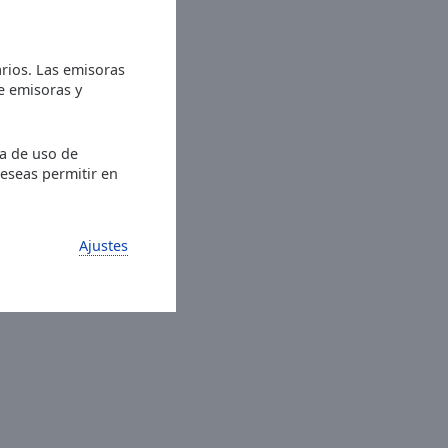
rios. Las emisoras
de emisoras y
ia de uso de
deseas permitir en
Ajustes