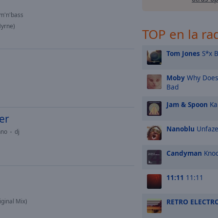
m'n'bass
Myrne)
TOP en la ra
Tom Jones
S*x 
Moby
Why Does 
Bad
Jam & Spoon
Ka
er
Nanoblu
Unfaz
hno
dj
Candyman
Knoc
11:11
11:11
ginal Mix)
RETRO ELECTR