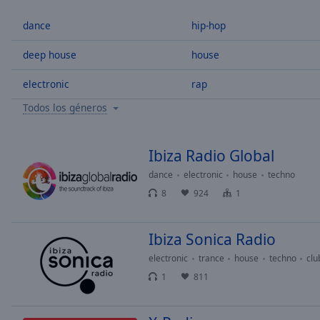
/
Duration
-:-
dance
hip-hop
Loaded
:
0.00%
deep house
house
0:00
electronic
rap
Stream
Type
LIVE
Todos los géneros
Seek to
live,
currently
behind
Ibiza Radio Global
live
LIVE
Remaining
dance
electronic
house
techno
Time
-
8
924
1
-:-
Ibiza Sonica Radio
1x
Playback
electronic
trance
house
techno
clu
Rate
1
811
Chapters