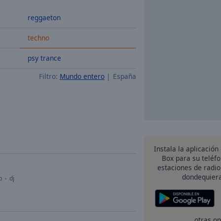
reggaeton
techno
psy trance
Filtro:
Mundo entero
España
Instala la aplicación
Box para su teléf
estaciones de radio
dondequiera
b
dj
otras o