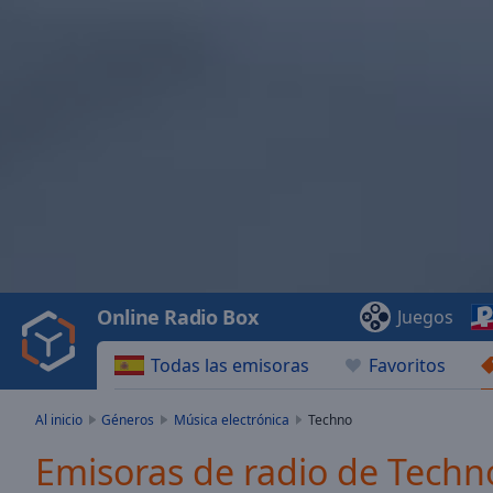
Video
Player
is
loading.
Play
Video
Online Radio Box
Juegos
Play
Skip
Todas las emisoras
Favoritos
Backward
Skip
Forward
Al inicio
Géneros
Música electrónica
Techno
Mute
Current
Emisoras de radio de Techn
Time
0:00