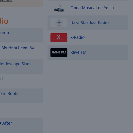
Onda Musical de Yecla
dio
Ibiza Stardust Radio
Bomb
Х-Radio
My Heart Feel So
Rave FM
leidoscope Skies
ed
kin Boots
O
After