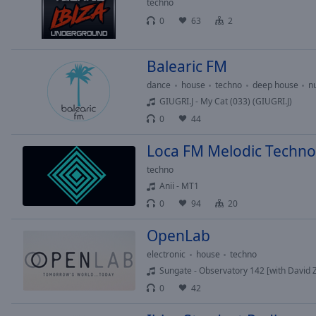
techno
Opacity
0
63
2
Font
Balearic FM
Size
dance
house
techno
deep house
n
GIUGRI.J - My Cat (033) (GIUGRI.J)
Text
0
44
Edge
Style
Loca FM Melodic Techno
techno
Font
Anii - MT1
Family
0
94
20
OpenLab
Reset
electronic
house
techno
Done
Sungate - Observatory 142 [with David 
Close
Modal
0
42
Dialog
End