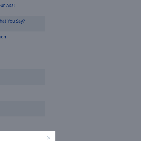
ur Ass!
at You Say?
ion