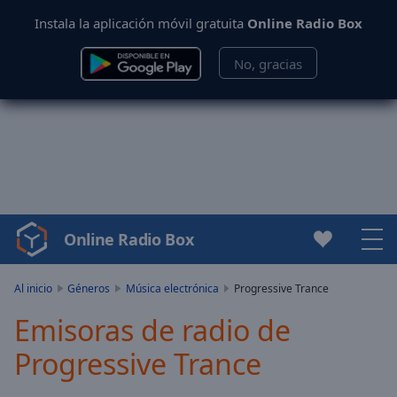
Instala la aplicación móvil gratuita
Online Radio Box
No, gracias
Online Radio Box
Video
Player
is
Al inicio
Géneros
Música electrónica
Progressive Trance
loading.
Emisoras de radio de
Play
Video
Progressive Trance
Play
Skip
Backward