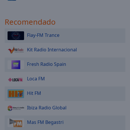
Done
Close
Modal
Dialog
Recomendado
End
of
Flay-FM Trance
dialog
window.
Kit Radio Internacional
Fresh Radio Spain
Loca FM
Hit FM
Ibiza Radio Global
Mas FM Begastri