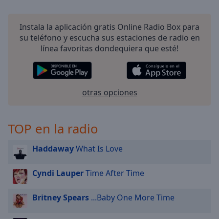
selected
Instala la aplicación gratis Online Radio Box para
Audio
Track
su teléfono y escucha sus estaciones de radio en
línea favoritas dondequiera que esté!
Picture-
in-
Picture
Fullscreen
This
otras opciones
is
a
modal
TOP en la radio
window.
Haddaway
What Is Love
Beginning
of
Cyndi Lauper
Time After Time
dialog
window.
Britney Spears
...Baby One More Time
Escape
will