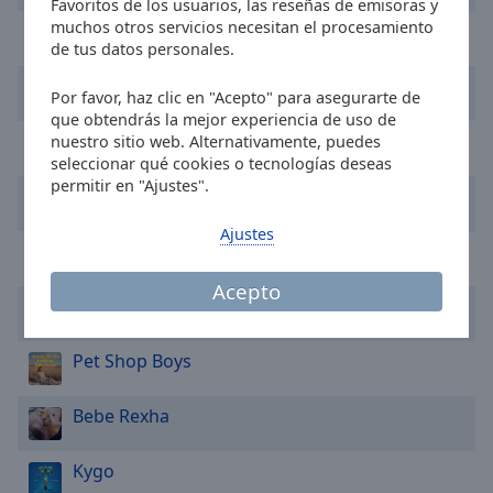
Favoritos de los usuarios, las reseñas de emisoras y
Area
muchos otros servicios necesitan el procesamiento
Calvin Harris
Background
de tus datos personales.
Color
Robin Schulz
Por favor, haz clic en "Acepto" para asegurarte de
que obtendrás la mejor experiencia de uso de
Opacity
Avicii
nuestro sitio web. Alternativamente, puedes
seleccionar qué cookies o tecnologías deseas
permitir en "Ajustes".
Font
Haddaway
Size
Ajustes
The Chainsmokers
Text
Acepto
Edge
Cyndi Lauper
Style
Pet Shop Boys
Font
Family
Bebe Rexha
Kygo
Reset