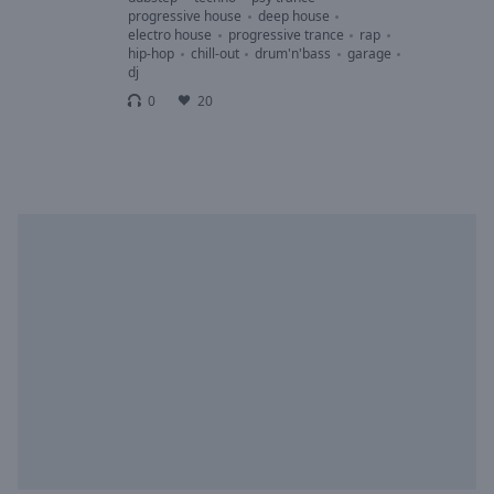
Playback
progressive house
deep house
Rate
electro house
progressive trance
rap
hip-hop
chill-out
drum'n'bass
garage
Chapters
dj
Chapters
0
20
Descriptions
descriptions
off
,
selected
Subtitles
subtitles
settings
,
opens
subtitles
settings
dialog
subtitles
off
,