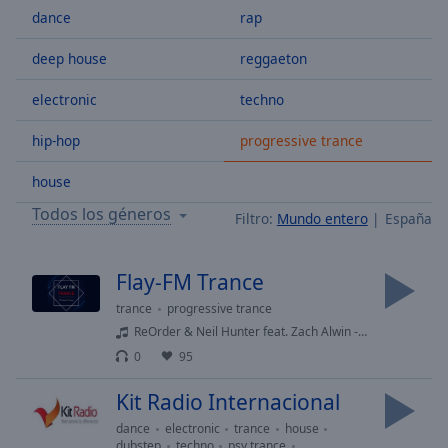
dance
rap
Skip
Forward
Mute
deep house
reggaeton
Current
Time
0:00
electronic
techno
/
hip-hop
progressive trance
Duration
-:-
Loaded
:
house
0.00%
Stream
Todos los géneros
Filtro:
Mundo entero
España
Type
LIVE
Seek to
live,
Flay-FM Trance
currently
behind
trance
progressive trance
live
LIVE
ReOrder & Neil Hunter feat. Zach Alwin - You Should Know (Extended Mix)
Remaining
Time
-
0
95
-:-
Kit Radio Internacional
1x
dance
electronic
trance
house
dubstep
techno
psy trance