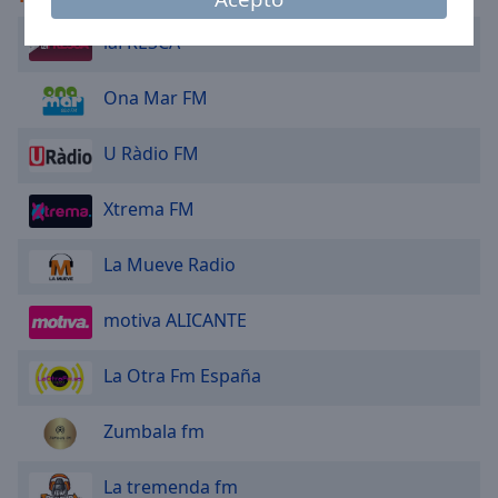
Area
Background
laFRESCA
Color
Ona Mar FM
Opacity
U Ràdio FM
Font
Xtrema FM
Size
La Mueve Radio
Text
Edge
motiva ALICANTE
Style
La Otra Fm España
Font
Family
Zumbala fm
Reset
La tremenda fm