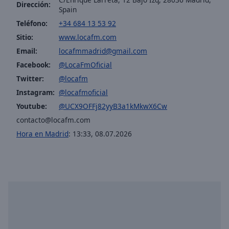
Dirección:
selected
Spain
Loca FM Dance
Teléfono:
+34 684 13 53 92
Audio
Loca FM Dub Techno
Sitio:
www.locafm.com
Track
Loca FM Sessions
Email:
locafmmadrid@gmail.com
Picture-
Loca FM Hard
Facebook:
@LocaFmOficial
in-
Picture
Twitter:
@locafm
Loca FM Ambient
Fullscreen
Instagram:
@locafmoficial
This
Loca FM Melodic House
is
Youtube:
@UCX9OFFj82yyB3a1kMkwX6Cw
a
contacto@locafm.com
modal
Hora en Madrid
:
13:33
,
08.07.2026
window.
Beginning
of
dialog
window.
Escape
will