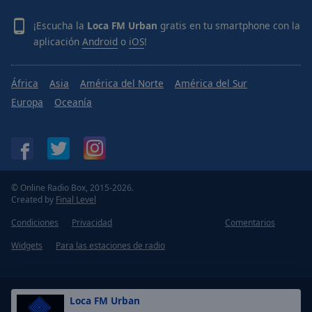
¡Escucha la
Loca FM Urban
gratis en tu smartphone con la
aplicación
Android
o
iOS
!
África
Asia
América del Norte
América del Sur
Europa
Oceanía
© Online Radio Box, 2015-2026.
Created by
Final Level
Condiciones
Privacidad
Comentarios
Widgets
Para las estaciones de radio
Loca FM Urban