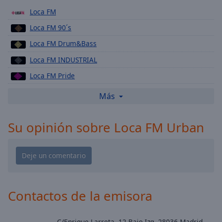
Playback
Rate
Loca FM
Loca FM 90´s
Chapters
Loca FM Drum&Bass
Chapters
Loca FM INDUSTRIAL
Descriptions
Loca FM Pride
descriptions
Loca FM Melodic Techno
off
,
Más
selected
LOCA 80'S
Su opinión sobre Loca FM Urban
Loca FM Big Room
Subtitles
Loca FM House
subtitles
settings
,
Loca FM Remember
opens
Loca FM Tech House
subtitles
settings
Loca FM Trance
Contactos de la emisora
dialog
Loca FM Chillout
subtitles
off
,
Loca FM Techno
C/Enrique Larreta, 12 Bajo Izq, 28036 Madrid,