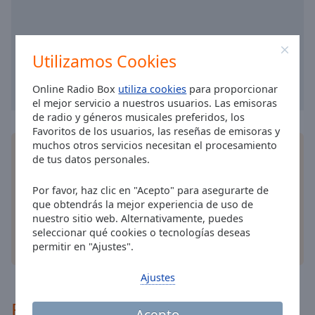
cancel
and
close
the
Utilizamos Cookies
window.
Online Radio Box
utiliza cookies
para proporcionar
Text
el mejor servicio a nuestros usuarios. Las emisoras
Color
de radio y géneros musicales preferidos, los
Favoritos de los usuarios, las reseñas de emisoras y
muchos otros servicios necesitan el procesamiento
Instala la
aplicación
gratis Online Radio Box para
Opacity
de tus datos personales.
su teléfono y escucha sus estaciones de radio en
línea favoritas dondequiera que esté!
Por favor, haz clic en "Acepto" para asegurarte de
Text
que obtendrás la mejor experiencia de uso de
Background
nuestro sitio web. Alternativamente, puedes
Color
seleccionar qué cookies o tecnologías deseas
otras opciones
permitir en "Ajustes".
Opacity
Ajustes
Recomendado
Caption
Acepto