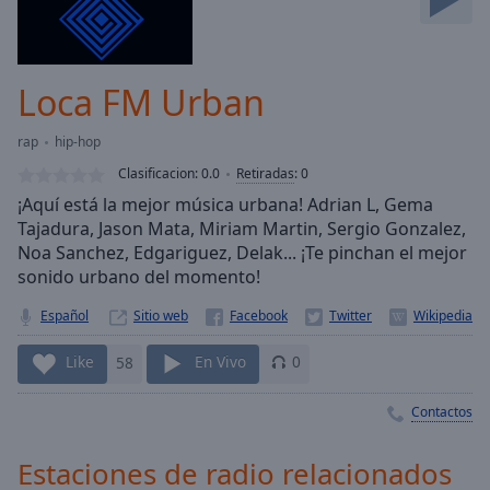
Skip
Forward
Mute
Current
Loca FM Urban
Time
0:00
/
rap
hip-hop
Duration
-:-
Clasificacion:
0.0
Retiradas
:
0
Loaded
:
¡Aquí está la mejor música urbana! Adrian L, Gema
0.00%
Tajadura, Jason Mata, Miriam Martin, Sergio Gonzalez,
Stream
Noa Sanchez, Edgariguez, Delak... ¡Te pinchan el mejor
Type
LIVE
sonido urbano del momento!
Seek to
live,
currently
Español
Sitio web
behind
live
LIVE
Like
58
En Vivo
0
Remaining
Time
-
Contactos
-:-
1x
Estaciones de radio relacionados