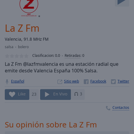
Skip
Forward
Mute
Current
La Z Fm
Time
0:00
/
Valencia, 91.8 MHz FM
Duration
-:-
salsa
bolero
Loaded
:
0.00%
Clasificacion:
0.0
Retiradas
:
0
Stream
La Z Fm @lazfmvalencia es una estación radial que
Type
LIVE
emite desde Valencia España 100% Salsa.
Seek to
live,
Español
Sitio web
currently
behind
Like
23
En Vivo
3
live
LIVE
Remaining
Time
-
Contactos
-:-
Su opinión sobre La Z Fm
1x