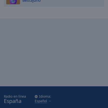
Bestajuno
Done
Close
Modal
Dialog
End
of
dialog
window.
Radio en línea
Idioma:
España
Español