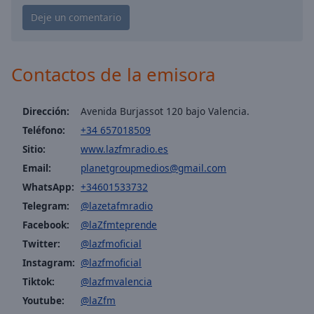
Playback
Rate
Chapters
Chapters
Contactos de la emisora
Descriptions
Dirección:
Avenida Burjassot 120 bajo Valencia.
descriptions
Teléfono:
+34 657018509
off
,
selected
Sitio:
www.lazfmradio.es
Email:
planetgroupmedios@gmail.com
Subtitles
WhatsApp:
+34601533732
subtitles
Telegram:
@lazetafmradio
settings
,
Facebook:
@laZfmteprende
opens
Twitter:
@lazfmoficial
subtitles
Instagram:
@lazfmoficial
settings
dialog
Tiktok:
@lazfmvalencia
subtitles
Youtube:
@laZfm
off
,