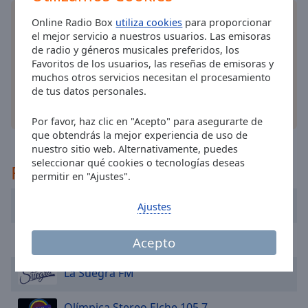
cancel
and
Instala la
aplicación
gratis Online Radio Box para
Online Radio Box
utiliza cookies
para proporcionar
close
su teléfono y escucha sus estaciones de radio en
el mejor servicio a nuestros usuarios. Las emisoras
the
línea favoritas dondequiera que esté!
de radio y géneros musicales preferidos, los
window.
Favoritos de los usuarios, las reseñas de emisoras y
muchos otros servicios necesitan el procesamiento
de tus datos personales.
Text
Color
otras opciones
Por favor, haz clic en "Acepto" para asegurarte de
que obtendrás la mejor experiencia de uso de
nuestro sitio web. Alternativamente, puedes
Opacity
seleccionar qué cookies o tecnologías deseas
Recomendado
permitir en "Ajustes".
Text
Swing Latinos FM
Background
Ajustes
Color
Top Radio
Acepto
Opacity
La Suegra FM
Caption
Olímpica Stereo Elche 105.7