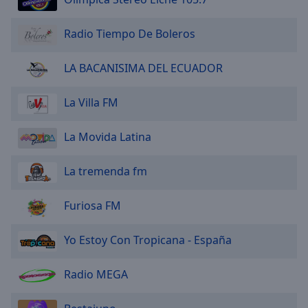
Area
Background
Radio Tiempo De Boleros
Color
LA BACANISIMA DEL ECUADOR
Opacity
La Villa FM
Font
Size
La Movida Latina
La tremenda fm
Text
Edge
Style
Furiosa FM
Yo Estoy Con Tropicana - España
Font
Family
Radio MEGA
Reset