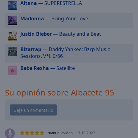
cancel
Aitana
— SUPERESTRELLA
and
close
Madonna
— Bring Your Love
the
window.
Justin Bieber
— Beauty and a Beat
Text
Color
Bizarrap
— Daddy Yankee: Bzrp Music
Sessions, V*l. 0/66
Opacity
Bebe Rexha
— Satellite
Text
Su opinión sobre Albacete 95
Background
Color
Opacity
manuel oviedo
17.10.2022
Caption