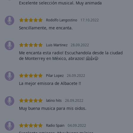
Area
Excelente selección musical. Muy animada
Background
Color
Rodolfo Langostino
17.10.2022
Sencillamente, me encanta.
Opacity
Luis Martinez
28.09.2022
Font
Me encanta esta radio! Escuchandola desde la ciudad
Size
de Monterrey en México, abrazos! 🤗👍😃
Text
Pilar Lopez
26.09.2022
Edge
La mejor emisora de Albacete !!
Style
latino hits
26.09.2022
Font
Muy buena musica para mis oidos.
Family
Radio Spain
04.09.2022
Reset