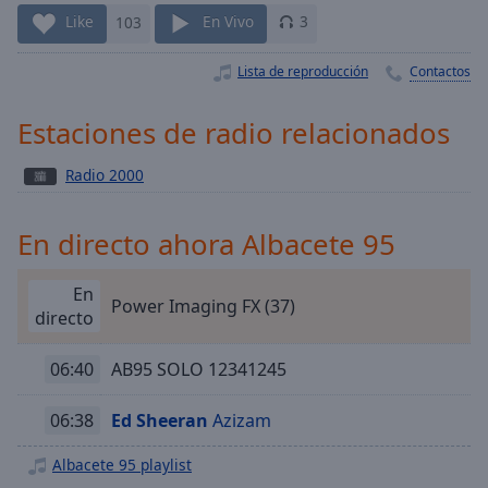
Playback
Rate
Like
103
En Vivo
3
Chapters
Lista de reproducción
Contactos
Chapters
Estaciones de radio relacionados
Descriptions
Radio 2000
descriptions
off
,
selected
En directo ahora Albacete 95
Subtitles
En
Power Imaging FX (37)
subtitles
directo
settings
,
opens
06:40
AB95 SOLO 12341245
subtitles
settings
06:38
Ed Sheeran
Azizam
dialog
subtitles
Albacete 95 playlist
off
,