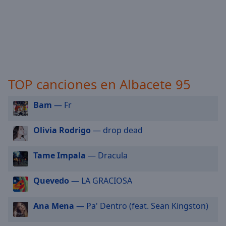
selected
Audio
Track
Picture-
in-
Picture
TOP canciones en Albacete 95
Fullscreen
This
is
Bam
— Fr
a
modal
Olivia Rodrigo
— drop dead
window.
Tame Impala
— Dracula
Beginning
of
Quevedo
— LA GRACIOSA
dialog
window.
Escape
Ana Mena
— Pa' Dentro (feat. Sean Kingston)
will