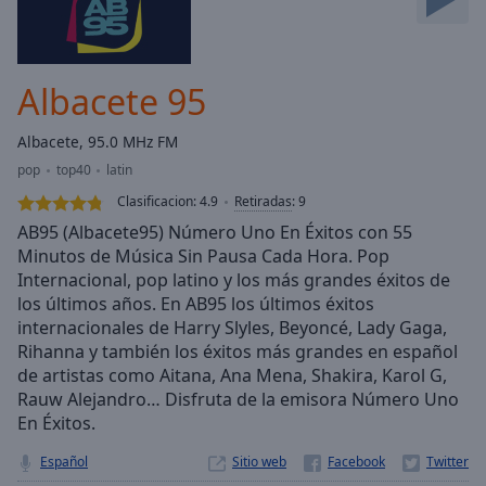
Skip
Forward
Mute
Current
Albacete 95
Time
0:00
/
Albacete, 95.0 MHz FM
Duration
-:-
pop
top40
latin
Loaded
:
0.00%
Clasificacion:
4.9
Retiradas
:
9
Stream
AB95 (Albacete95) Número Uno En Éxitos con 55
Type
LIVE
Minutos de Música Sin Pausa Cada Hora. Pop
Internacional, pop latino y los más grandes éxitos de
Seek to
live,
los últimos años. En AB95 los últimos éxitos
currently
internacionales de Harry Slyles, Beyoncé, Lady Gaga,
behind
live
LIVE
Rihanna y también los éxitos más grandes en español
Remaining
de artistas como Aitana, Ana Mena, Shakira, Karol G,
Time
-
Rauw Alejandro… Disfruta de la emisora Número Uno
-:-
En Éxitos.
1x
Español
Sitio web