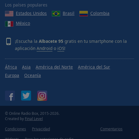
Los países populares
Estados Unidos
Brasil
Colombia
México
¡Escucha la
Albacete 95
gratis en tu smartphone con la
aplicación
Android
o
iOS
!
África
Asia
América del Norte
América del Sur
Europa
Oceanía
© Online Radio Box, 2015-2026.
Created by
Final Level
Condiciones
Privacidad
Comentarios