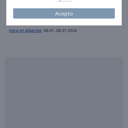
Facebook:
@ab95fm
Acepto
Twitter:
@ab95fm
Instagram:
@ab95fm
Hora en Albacete
:
08:41
,
08.07.2026