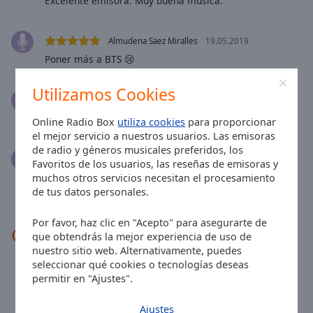
Excelente emisora. Muy buena música.
Done
Close
Modal
Almudena Saez Miralles
19.05.2019
Dialog
End
Poner más a BTS 😢
of
dialog
Utilizamos Cookies
Miguel Andrés Villada
17.10.2018
window.
Gran cadena, emisoras así, merecen la pena
Online Radio Box
utiliza cookies
para proporcionar
el mejor servicio a nuestros usuarios. Las emisoras
de radio y géneros musicales preferidos, los
Maria Prieto
05.09.2018
Favoritos de los usuarios, las reseñas de emisoras y
Un temon la de noche de estrellas seguir en ese
muchos otros servicios necesitan el procesamiento
linea!!!!😆😆😆
de tus datos personales.
Por favor, haz clic en "Acepto" para asegurarte de
Contactos de la emisora
que obtendrás la mejor experiencia de uso de
nuestro sitio web. Alternativamente, puedes
seleccionar qué cookies o tecnologías deseas
Teléfono:
+34 692 95 09 50
permitir en "Ajustes".
Sitio:
albacete95.com
Ajustes
Email:
Info@ab95fm.com