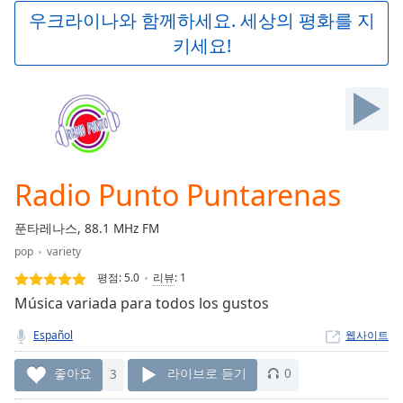
Play
우크라이나와 함께하세요. 세상의 평화를 지
Video
키세요!
Play
Skip
Backward
Skip
Forward
Mute
Current
Time
0:00
Radio Punto Puntarenas
/
Duration
-:-
푼타레나스, 88.1 MHz FM
Loaded
:
pop
variety
0.00%
Stream
평점:
5.0
리뷰
:
1
Type
LIVE
Música variada para todos los gustos
Seek to
live,
Español
웹사이트
currently
behind
live
LIVE
좋아요
3
라이브로 듣기
0
Remaining