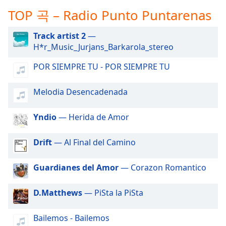
subtitles
TOP 곡 – Radio Punto Puntarenas
settings
dialog
subtitles
Track artist 2
—
off
,
H*r_Music_Jurjans_Barkarola_stereo
selected
POR SIEMPRE TU - POR SIEMPRE TU
Audio
Track
Melodia Desencadenada
Picture-
in-
Yndio
— Herida de Amor
Picture
Fullscreen
This
Drift
— Al Final del Camino
is
a
Guardianes del Amor
— Corazon Romantico
modal
window.
D.Matthews
— PiSta la PiSta
Beginning
Bailemos - Bailemos
of