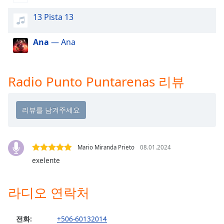
dialog
window.
13 Pista 13
Escape
will
Ana
— Ana
cancel
and
close
Radio Punto Puntarenas 리뷰
the
window.
Text
Color
Mario Miranda Prieto
08.01.2024
Opacity
exelente
Text
라디오 연락처
Background
Color
전화:
+506-60132014