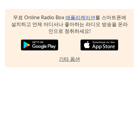
Family
무료 Online Radio Box
애플리케이션
를 스마트폰에
설치하고 언제 어디서나 좋아하는 라디오 방송을 온라
Reset
인으로 청취하세요!
Done
Close
Modal
Dialog
End
기타 옵션
of
dialog
window.