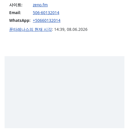
사이트:
zeno.fm
Opacity
Email:
506-60132014
WhatsApp:
+50660132014
Caption
푼타레나스의 현재 시각
:
14:39
,
08.06.2026
Area
Background
Color
Opacity
Font
Size
Text
Edge
Style
Font