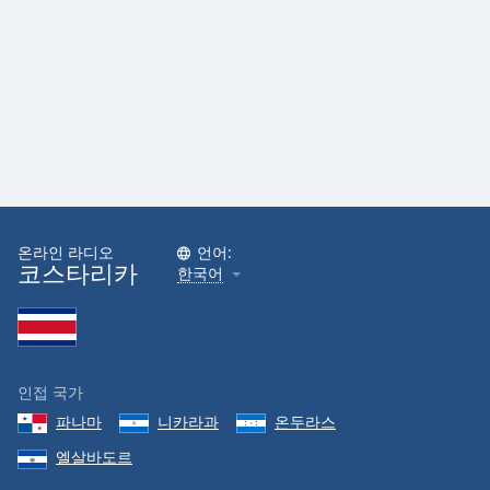
온라인 라디오
언어:
코스타리카
한국어
인접 국가
파나마
니카라과
온두라스
엘살바도르