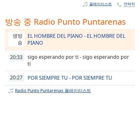
Time
-
플레이리스트
연락처
-:-
방송 중 Radio Punto Puntarenas
1x
Playback
Rate
생방
EL HOMBRE DEL PIANO - EL HOMBRE DEL
송
PIANO
Chapters
sigo esperando por ti - sigo esperando por
20:33
Chapters
ti
Descriptions
20:27
POR SIEMPRE TU - POR SIEMPRE TU
descriptions
off
,
Radio Punto Puntarenas 플레이리스트
selected
Subtitles
subtitles
settings
,
opens