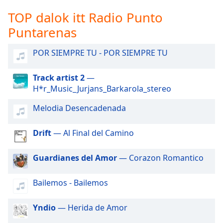
opens
subtitles
TOP dalok itt Radio Punto
settings
Puntarenas
dialog
subtitles
POR SIEMPRE TU - POR SIEMPRE TU
off
,
selected
Track artist 2
—
Audio
H*r_Music_Jurjans_Barkarola_stereo
Track
Melodia Desencadenada
Picture-
in-
Picture
Drift
— Al Final del Camino
Fullscreen
This
Guardianes del Amor
— Corazon Romantico
is
a
modal
Bailemos - Bailemos
window.
Yndio
— Herida de Amor
Beginning