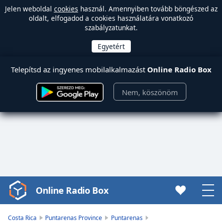
Jelen weboldal
cookies
használ. Amennyiben tovább böngészed az
oldalt, elfogadod a cookies használatára vonatkozó
szabályzatunkat.
Telepítsd az ingyenes mobilalkalmazást
Online Radio Box
Nem, köszönöm
Online Radio Box
Video
Player
is
Costa Rica
Puntarenas Province
Puntarenas