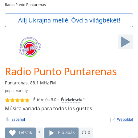
loading.
Radio Punto Puntarenas
Play
Video
Állj Ukrajna mellé. Óvd a világbékét!
Play
Skip
Backward
Skip
Forward
Mute
Current
Time
0:00
Radio Punto Puntarenas
/
Duration
-:-
Puntarenas, 88.1 MHz FM
Loaded
:
pop
variety
0.00%
Stream
Értékelés:
5.0
Értékelések
:
1
Type
LIVE
Música variada para todos los gustos
Seek to
live,
Español
Weboldal
currently
behind
Tetszik
3
Élő adás
0
live
LIVE