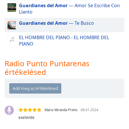
of
Guardianes del Amor
— Amor Se Escribe Con
dialog
Llanto
window.
Escape
Guardianes del Amor
— Te Busco
will
cancel
EL HOMBRE DEL PIANO - EL HOMBRE DEL
and
PIANO
close
the
window.
Radio Punto Puntarenas
értékelésed
Text
Color
Opacity
Mario Miranda Prieto
08.01.2024
Text
exelente
Background
Color