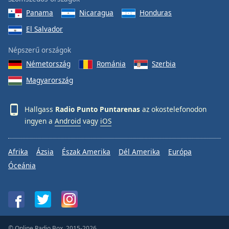
Panama
Nicaragua
Honduras
El Salvador
Népszerű országok
Németország
Románia
Szerbia
Magyarország
Hallgass
Radio Punto Puntarenas
az okostelefonodon
ingyen a
Android
vagy
iOS
Afrika
Ázsia
Észak Amerika
Dél Amerika
Európa
Óceánia
© Online Radio Box, 2015-2026.