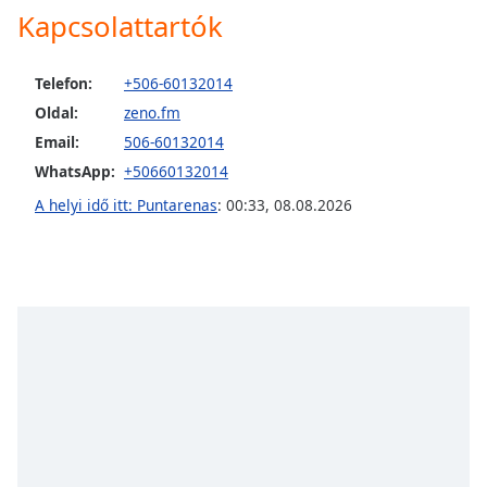
Kapcsolattartók
Opacity
Telefon:
+506-60132014
Caption
Oldal:
zeno.fm
Area
Email:
506-60132014
Background
WhatsApp:
+50660132014
Color
A helyi idő itt: Puntarenas
:
00:33
,
08.08.2026
Opacity
Font
Size
Text
Edge
Style