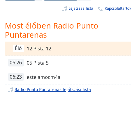
Remaining
Time
-
Lejátszási lista
Kapcsolattartók
-:-
Most élőben Radio Punto
1x
Puntarenas
Playback
Rate
Élő
12 Pista 12
Chapters
Chapters
06:26
05 Pista 5
Descriptions
06:23
este amor.m4a
descriptions
Radio Punto Puntarenas lejátszási lista
off
,
selected
Subtitles
subtitles
settings
,