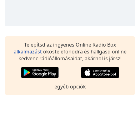
Font
Family
Reset
Done
Telepítsd az ingyenes Online Radio Box
Close
Modal
alkalmazást
okostelefonodra és hallgasd online
Dialog
kedvenc rádióállomásaidat, akárhol is jársz!
End
of
dialog
window.
egyéb opciók