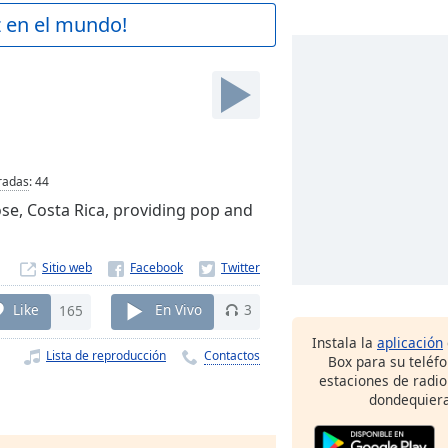
z en el mundo!
radas
:
44
ose, Costa Rica, providing pop and
Sitio web
Like
165
En Vivo
3
Instala la
aplicación
Lista de reproducción
Contactos
Box para su teléf
estaciones de radio
dondequiera