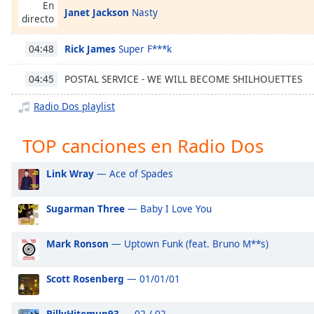
Chapters
En
Janet Jackson
Nasty
directo
Chapters
Rick James
Super F***k
04:48
Descriptions
POSTAL SERVICE - WE WILL BECOME SHILHOUETTES
04:45
descriptions
off
,
Radio Dos playlist
selected
TOP canciones en Radio Dos
Subtitles
subtitles
Link Wray
— Ace of Spades
settings
,
opens
Sugarman Three
— Baby I Love You
subtitles
settings
Mark Ronson
— Uptown Funk (feat. Bruno M**s)
dialog
subtitles
off
,
Scott Rosenberg
— 01/01/01
selected
BillyHitemup93
— 02 / 02