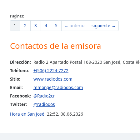
Dialog
End
Paginas:
of
dialog
1
2
3
4
5
← anterior
siguiente →
window.
Contactos de la emisora
Dirección:
Radio 2 Apartado Postal 168-2020 San José, Costa Ri
Teléfono:
+(506) 2224-7272
Sitio:
www.radiodos.com
Email:
mmonge@radiodos.com
Facebook:
@Radio2cr
Twitter:
@radiodos
Hora en San José
:
22:52
,
08.06.2026