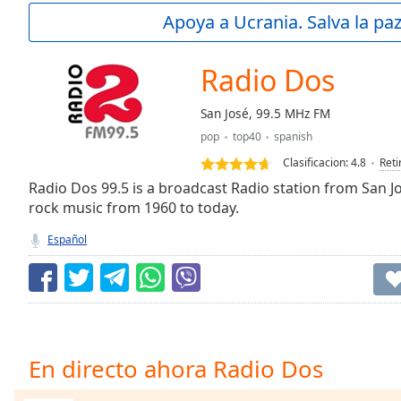
Current
Apoya a Ucrania. Salva la pa
Time
0:00
/
Duration
-:-
Radio Dos
Loaded
:
0.00%
San José, 99.5 MHz FM
0:00
pop
top40
spanish
Stream
Type
LIVE
Clasificacion:
4.8
Reti
Seek to
Radio Dos 99.5 is a broadcast Radio station from San J
live,
rock music from 1960 to today.
currently
behind
live
LIVE
Español
Remaining
Time
-
-:-
1x
Playback
En directo ahora Radio Dos
Rate