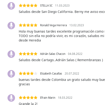
Color
STELLA SC
11.03.2023
Saludos desde San Diego California. Berny me aviso exc
Opacity
Ronald Vega Herrera
13.02.2023
Font
Hola muy buenas tardes excelente programación como s
Size
TODO sin ella no podría vivir, es mi corazón, saludos 
desde Heredia
Text
Edge
Adrián Salas Chacon
04.08.2022
Style
Saludos desde Cartago..Adrián Salas ( Remembranzas )
Font
Elizabeth Casallas
20.07.2022
Family
buenas tardes desde Colombia un grato saludo muy bue
gracias
Reset
Done
Efrain Marin
18.03.2022
Close
Grande la 2!
Modal