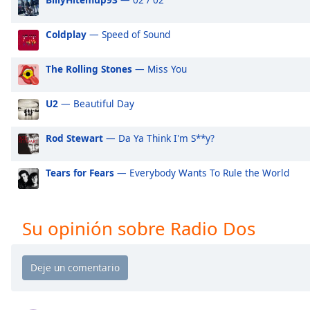
Audio
Track
Coldplay
— Speed of Sound
Picture-
in-
Picture
The Rolling Stones
— Miss You
Fullscreen
This
U2
— Beautiful Day
is
a
Rod Stewart
— Da Ya Think I'm S**y?
modal
window.
Tears for Fears
— Everybody Wants To Rule the World
Beginning
of
dialog
Su opinión sobre Radio Dos
window.
Escape
will
cancel
and
close