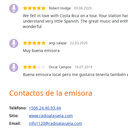
Audio
Track
Robert Hodge
09.06.2020
We fell in love with Costa Rica on a tour. Your station 
Picture-
understand very little Spanish. The great music and en
in-
wonderful
Picture
Fullscreen
This
angi salazar
22.03.2020
is
Muy buena emisora
a
modal
window.
Oscar Campos
16.07.2019
Buena emisora local pero me gustaria tenerla también
Beginning
of
dialog
Contactos de la emisora
window.
Escape
Teléfono:
+506 24.40.93.44
will
cancel
Sitio:
www.radioalajuela.com
and
Email:
info1120@radioalajuela.com
close