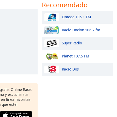
Recomendado
Omega 105.1 FM
Radio Uncion 106.7 fm
Super Radio
Planet 107.5 FM
Radio Dos
gratis Online Radio
ono y escucha sus
 en línea favoritas
 que esté!