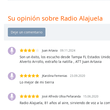
Chapters
Chapters
Su opinión sobre Radio Alajuela
Descriptions
descriptions
off
,
selected
Subtitles
Juan Artavia
09.11.2024
Son un éxito, los escucho desde Tampa FL Estados Unido
subtitles
Alverto Arrollo, extraño la natilla , ATT Juan Artavia
settings
,
opens
subtitles
JKarolina Femenias
23.09.2020
settings
Lo mejor de mi tierra
dialog
subtitles
off
,
José Alfredo Ulloa Peñaranda
15.06.2020
selected
Radio Alajuela, 81 años al aire, sirviendo de voz a la c