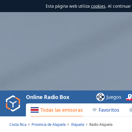
Esta página web utiliza
cookies
. Al continua
Video
Player
is
loading.
Play
Video
Online Radio Box
Juegos
Play
Skip
Todas las emisoras
Favoritos
Backward
Skip
Forward
Costa Rica
Provincia de Alajuela
Alajuela
Radio Alajuela
Mute