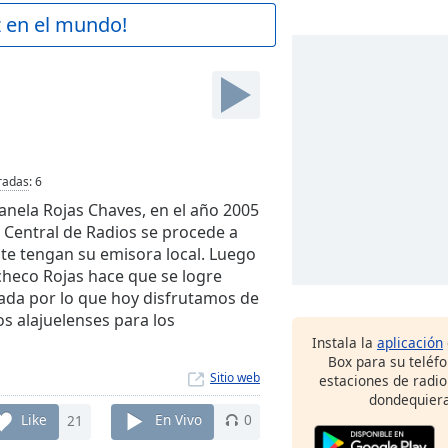
z en el mundo!
radas
:
6
ianela Rojas Chaves, en el año 2005
Central de Radios se procede a
nte tengan su emisora local. Luego
acheco Rojas hace que se logre
ada por lo que hoy disfrutamos de
os alajuelenses para los
Instala la
aplicación
Box para su teléf
Sitio web
estaciones de radio
dondequiera
Like
21
En Vivo
0