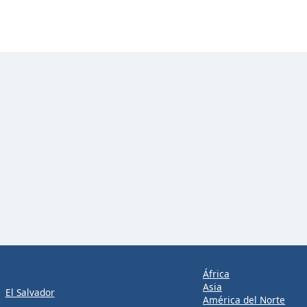
África
Asia
El Salvador
América del Norte