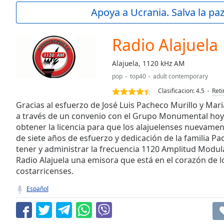
Current
Apoya a Ucrania. Salva la pa
Time
0:00
/
Duration
-:-
Radio Alajuela
Loaded
:
0.00%
Alajuela, 1120 kHz AM
0:00
pop
top40
adult contemporary
Stream
Type
LIVE
Clasificacion:
4.5
Reti
Seek to
Gracias al esfuerzo de José Luis Pacheco Murillo y Mar
live,
a través de un convenio con el Grupo Monumental hoy 
currently
obtener la licencia para que los alajuelenses nuevame
behind
live
LIVE
de siete años de esfuerzo y dedicación de la familia P
Remaining
tener y administrar la frecuencia 1120 Amplitud Modul
Time
-
Radio Alajuela una emisora que está en el corazón de l
-:-
costarricenses.
1x
Español
Playback
Rate