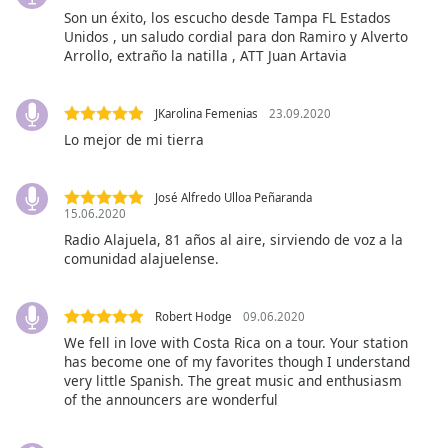
opens
Son un éxito, los escucho desde Tampa FL Estados
subtitles
Unidos , un saludo cordial para don Ramiro y Alverto
settings
Arrollo, extraño la natilla , ATT Juan Artavia
dialog
subtitles
off
,
JKarolina Femenias
23.09.2020
selected
Lo mejor de mi tierra
Audio
Track
José Alfredo Ulloa Peñaranda
15.06.2020
Picture-
Radio Alajuela, 81 años al aire, sirviendo de voz a la
in-
Picture
comunidad alajuelense.
Fullscreen
This
Robert Hodge
09.06.2020
is
We fell in love with Costa Rica on a tour. Your station
a
has become one of my favorites though I understand
modal
very little Spanish. The great music and enthusiasm
window.
of the announcers are wonderful
Beginning