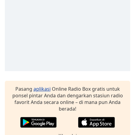
Opacity
Caption
Area
Background
Color
Opacity
Font
Pasang
aplikasi
Online Radio Box gratis untuk
Size
ponsel pintar Anda dan dengarkan stasiun radio
favorit Anda secara online – di mana pun Anda
berada!
Text
Edge
Style