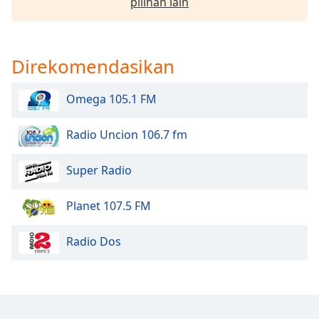
pilihan lain
Font
Family
Direkomendasikan
Reset
Done
Omega 105.1 FM
Close
Modal
Dialog
Radio Uncion 106.7 fm
End
of
Super Radio
dialog
window.
Planet 107.5 FM
Radio Dos