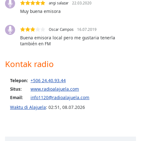
of
angi salazar
22.03.2020
dialog
Muy buena emisora
window.
Escape
will
Oscar Campos
16.07.2019
cancel
Buena emisora local pero me gustaria tenerla
también en FM
and
close
the
Kontak radio
window.
Text
Telepon:
+506 24.40.93.44
Color
Situs:
www.radioalajuela.com
Email:
info1120@radioalajuela.com
Opacity
Waktu di Alajuela
:
02:51
,
08.07.2026
Text
Background
Color