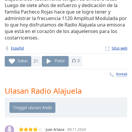
Remaining
Luego de siete años de esfuerzo y dedicación de la
Time
-
familia Pacheco Rojas hace que se logre tener y
-:-
administrar la frecuencia 1120 Amplitud Modulada por
lo que hoy disfrutamos de Radio Alajuela una emisora
1x
que está en el corazón de los alajuelenses para los
Playback
costarricenses.
Rate
Español
Situs web
Chapters
Chapters
Sukai
21
Putar
0
Descriptions
Kontak
descriptions
Ulasan Radio Alajuela
off
,
selected
Subtitles
subtitles
settings
,
Juan Artavia
09.11.2024