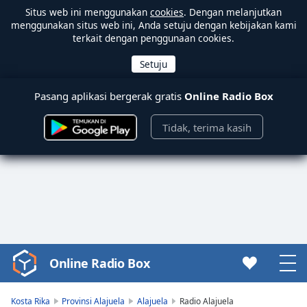
Situs web ini menggunakan
cookies
. Dengan melanjutkan
menggunakan situs web ini, Anda setuju dengan kebijakan kami
terkait dengan penggunaan cookies.
Pasang aplikasi bergerak gratis
Online Radio Box
Tidak, terima kasih
Online Radio Box
Video
Player
is
Kosta Rika
Provinsi Alajuela
Alajuela
Radio Alajuela