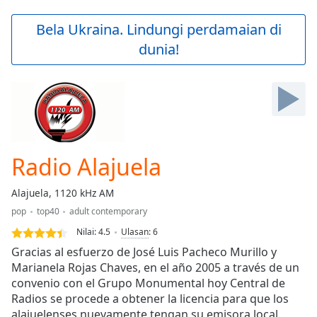
loading.
Play
Bela Ukraina. Lindungi perdamaian di
Video
dunia!
Play
Skip
Backward
Skip
Forward
Mute
Current
Time
0:00
Radio Alajuela
/
Duration
-:-
Alajuela, 1120 kHz AM
Loaded
:
pop
top40
adult contemporary
0.00%
Stream
Nilai:
4.5
Ulasan
:
6
Type
LIVE
Gracias al esfuerzo de José Luis Pacheco Murillo y
Seek to
Marianela Rojas Chaves, en el año 2005 a través de un
live,
convenio con el Grupo Monumental hoy Central de
currently
behind
Radios se procede a obtener la licencia para que los
live
LIVE
alajuelenses nuevamente tengan su emisora local.