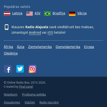
Populāras valstis
Latvija
ASV
Brazīlija
Vācija
Klausies
Radio Alajuela
savā viedtālrunī bez maksas,
izmantojot
Android
vai
iOS
lietotni!
Āfrika
Āzija
Ziemeļamerika
Dienvidamerika
Eiropa
Okeānija
© Online Radio Box, 2015-2026.
Created by
Final Level
Noteikumi
Privātuma politika
Atsauksmes
Vidzžeti
Radio stacijām