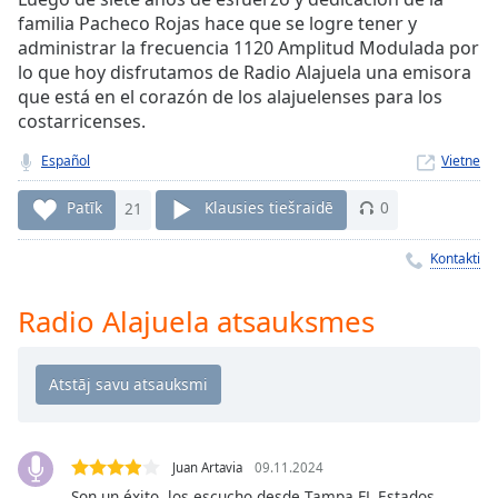
Time
-
familia Pacheco Rojas hace que se logre tener y
-:-
administrar la frecuencia 1120 Amplitud Modulada por
lo que hoy disfrutamos de Radio Alajuela una emisora
1x
que está en el corazón de los alajuelenses para los
Playback
costarricenses.
Rate
Español
Vietne
Chapters
Chapters
Patīk
21
Klausies tiešraidē
0
Descriptions
Kontakti
descriptions
Radio Alajuela atsauksmes
off
,
selected
Subtitles
subtitles
settings
,
Juan Artavia
09.11.2024
opens
Son un éxito, los escucho desde Tampa FL Estados