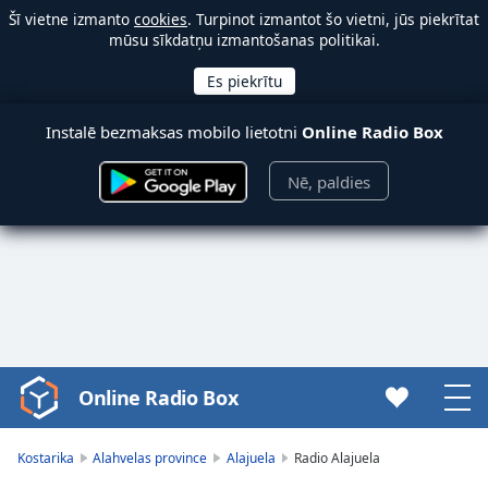
Šī vietne izmanto
cookies
. Turpinot izmantot šo vietni, jūs piekrītat
mūsu sīkdatņu izmantošanas politikai.
Instalē bezmaksas mobilo lietotni
Online Radio Box
Nē, paldies
Online Radio Box
Video
Player
is
Kostarika
Alahvelas province
Alajuela
Radio Alajuela
loading.