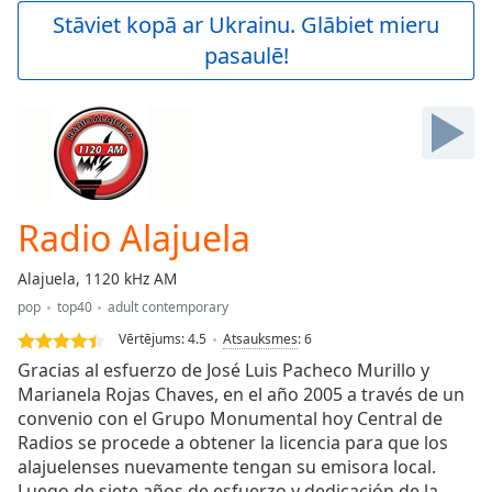
Play
Stāviet kopā ar Ukrainu. Glābiet mieru
Video
pasaulē!
Play
Skip
Backward
Skip
Forward
Mute
Current
Time
0:00
Radio Alajuela
/
Duration
-:-
Alajuela, 1120 kHz AM
Loaded
:
pop
top40
adult contemporary
0.00%
Stream
Vērtējums:
4.5
Atsauksmes
:
6
Type
LIVE
Gracias al esfuerzo de José Luis Pacheco Murillo y
Seek to
Marianela Rojas Chaves, en el año 2005 a través de un
live,
convenio con el Grupo Monumental hoy Central de
currently
behind
Radios se procede a obtener la licencia para que los
live
LIVE
alajuelenses nuevamente tengan su emisora local.
Remaining
Luego de siete años de esfuerzo y dedicación de la