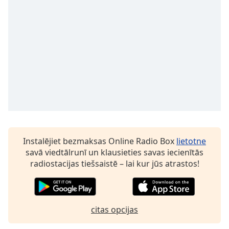
Opacity
Caption
Area
Background
Color
Opacity
Font
Instalējiet bezmaksas Online Radio Box
lietotne
Size
savā viedtālrunī un klausieties savas iecienītās
radiostacijas tiešsaistē – lai kur jūs atrastos!
Text
Edge
Style
citas opcijas
Font