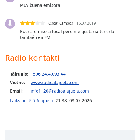
dialog
Muy buena emisora
window.
Escape
will
Oscar Campos
16.07.2019
cancel
Buena emisora local pero me gustaria tenerla
también en FM
and
close
the
Radio kontakti
window.
Text
Tālrunis:
+506 24.40.93.44
Color
Vietne:
www.radioalajuela.com
Email:
info1120@radioalajuela.com
Opacity
Laiks pilsētā Alajuela
:
21:38
,
08.07.2026
Text
Background
Color