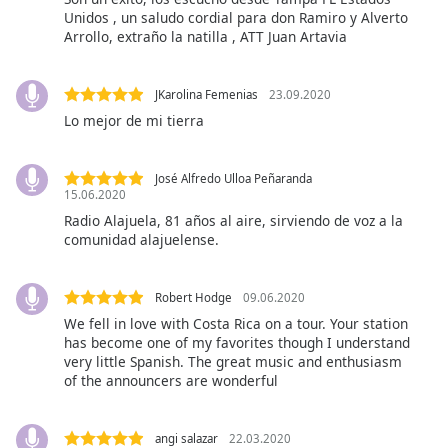
subtitles
Unidos , un saludo cordial para don Ramiro y Alverto
settings
Arrollo, extraño la natilla , ATT Juan Artavia
dialog
subtitles
off
,
JKarolina Femenias
23.09.2020
selected
Lo mejor de mi tierra
Audio
Track
José Alfredo Ulloa Peñaranda
15.06.2020
Picture-
Radio Alajuela, 81 años al aire, sirviendo de voz a la
in-
Picture
comunidad alajuelense.
Fullscreen
This
Robert Hodge
09.06.2020
is
We fell in love with Costa Rica on a tour. Your station
a
has become one of my favorites though I understand
modal
very little Spanish. The great music and enthusiasm
window.
of the announcers are wonderful
Beginning
of
angi salazar
22.03.2020