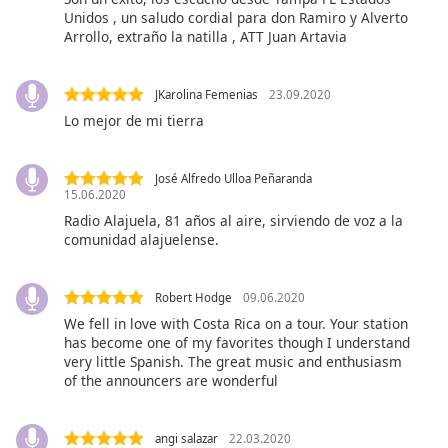
subtitles
Unidos , un saludo cordial para don Ramiro y Alverto
settings
Arrollo, extraño la natilla , ATT Juan Artavia
dialog
subtitles
off
,
JKarolina Femenias
23.09.2020
selected
Lo mejor de mi tierra
Audio
Track
José Alfredo Ulloa Peñaranda
15.06.2020
Picture-
Radio Alajuela, 81 años al aire, sirviendo de voz a la
in-
Picture
comunidad alajuelense.
Fullscreen
This
Robert Hodge
09.06.2020
is
We fell in love with Costa Rica on a tour. Your station
a
has become one of my favorites though I understand
modal
very little Spanish. The great music and enthusiasm
window.
of the announcers are wonderful
Beginning
of
angi salazar
22.03.2020