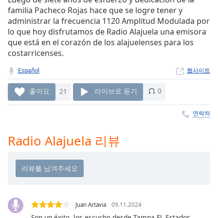
Time
-
familia Pacheco Rojas hace que se logre tener y
-:-
administrar la frecuencia 1120 Amplitud Modulada por
lo que hoy disfrutamos de Radio Alajuela una emisora
1x
que está en el corazón de los alajuelenses para los
Playback
costarricenses.
Rate
Español
웹사이트
Chapters
Chapters
좋아요
21
라이브로 듣기
0
Descriptions
연락처
descriptions
Radio Alajuela 리뷰
off
,
selected
Subtitles
subtitles
settings
,
Juan Artavia
09.11.2024
opens
Son un éxito, los escucho desde Tampa FL Estados