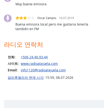
dialog
Muy buena emisora
window.
Escape
will
Oscar Campos
16.07.2019
cancel
Buena emisora local pero me gustaria tenerla
también en FM
and
close
the
라디오 연락처
window.
Text
전화:
+506 24.40.93.44
Color
사이트:
www.radioalajuela.com
Email:
info1120@radioalajuela.com
Opacity
알라후엘라의 현재 시각
:
15:59
,
08.07.2026
Text
Background
Color