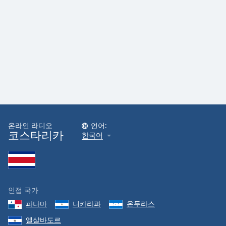
온라인 라디오
언어:
코스타리카
한국어
인접 국가
파나마
니카라과
온두라스
엘살바도르