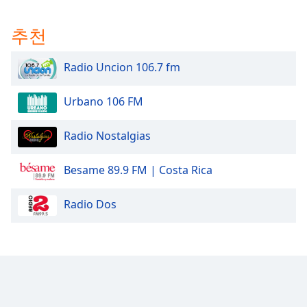
Family
추천
Reset
Radio Uncion 106.7 fm
Done
Close
Modal
Urbano 106 FM
Dialog
End
Radio Nostalgias
of
dialog
window.
Besame 89.9 FM | Costa Rica
Radio Dos