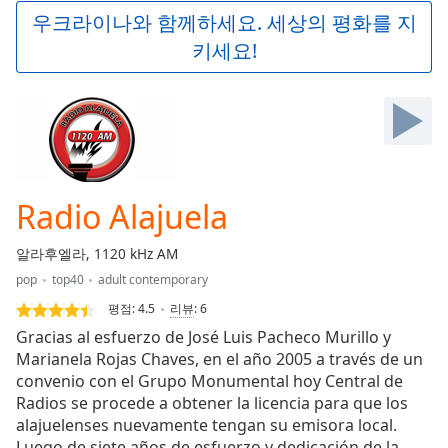
Play
우크라이나와 함께하세요. 세상의 평화를 지
Video
키세요!
Play
Skip
Backward
Skip
Forward
Mute
Current
Time
0:00
Radio Alajuela
/
Duration
-:-
알라후엘라, 1120 kHz AM
Loaded
:
pop
top40
adult contemporary
0.00%
Stream
평점:
4.5
리뷰
:
6
Type
LIVE
Gracias al esfuerzo de José Luis Pacheco Murillo y
Seek to
Marianela Rojas Chaves, en el año 2005 a través de un
live,
convenio con el Grupo Monumental hoy Central de
currently
behind
Radios se procede a obtener la licencia para que los
live
LIVE
alajuelenses nuevamente tengan su emisora local.
Remaining
Luego de siete años de esfuerzo y dedicación de la