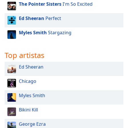
The Pointer Sisters
I'm So Excited
Ed Sheeran
Perfect
Myles Smith
Stargazing
Top artistas
Ed Sheeran
Chicago
Myles Smith
Bikini Kill
George Ezra