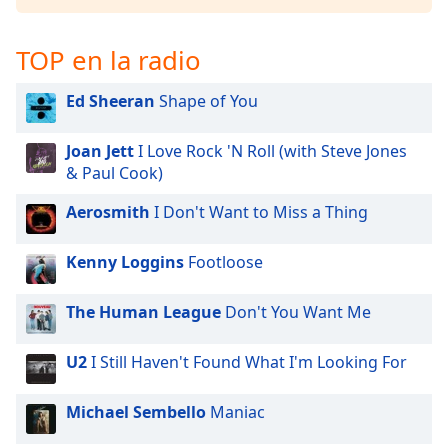
TOP en la radio
Ed Sheeran
Shape of You
Joan Jett
I Love Rock 'N Roll (with Steve Jones
& Paul Cook)
Aerosmith
I Don't Want to Miss a Thing
Kenny Loggins
Footloose
The Human League
Don't You Want Me
U2
I Still Haven't Found What I'm Looking For
Michael Sembello
Maniac