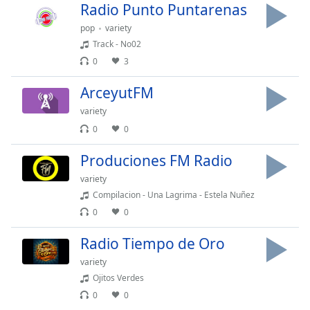
Radio Punto Puntarenas
pop
variety
Opacity
Track - No02
0
3
Caption
Area
ArceyutFM
Background
variety
Color
0
0
Opacity
Produciones FM Radio
variety
Font
Compilacion - Una Lagrima - Estela Nuñez
Size
0
0
Radio Tiempo de Oro
Text
variety
Edge
Ojitos Verdes
Style
0
0