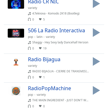
Remaining
Radio CR NIC
Time
-
variety
-:-
4.Teknova - Komodo 2K18 (Bootleg)
0
5
1x
Playback
506 La Radio Interactiva
Rate
pop
latin
variety
Chapters
Shaggy - Hey Sexy lady Dancehall Version
0
19
Chapters
Radio Bijagua
Descriptions
variety
descriptions
RADIO BIJAGUA - CIERRE DE TRANSMISION C
off
,
0
1
selected
RadioPopMachine
Subtitles
pop
variety
subtitles
THE MAIN INGREDIENT - JUST DON'T WANT TO BE LONELY 1974
settings
,
0
0