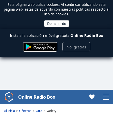
Esta página web utiliza
cookies
. Al continuar utilizando esta
página web, estás de acuerdo con nuestras políticas respecto al
uso de cookies.
Instala la aplicación móvil gratuita
Online Radio Box
No, gracias
Online Radio Box
Video
Player
is
Al inicio
Géneros
Otro
Variety