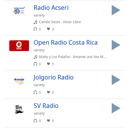
of
Radio Acseri
dialog
window.
variety
Escape
Camilo Sesto - Amor Libre
will
0
3
cancel
and
Open Radio Costa Rica
close
variety
the
Matty y Los Palafox - Ámame una Vez Más
window.
0
5
Text
Jolgorio Radio
Color
variety
0
0
Opacity
SV Radio
Text
variety
Background
0
0
Color