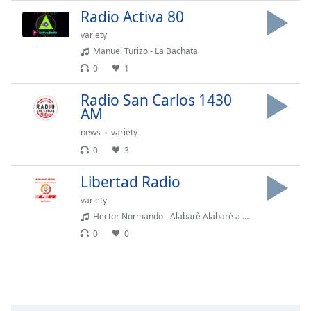
Font
Radio Activa 80
Family
variety
Manuel Turizo - La Bachata
0
1
Reset
Done
Radio San Carlos 1430
Close
AM
Modal
Dialog
news
variety
End
of
0
3
dialog
Libertad Radio
window.
variety
Hector Normando - Alabarè Alabarè a Mi Señor / No Hay Dios Tan Grande Como Tu
0
0