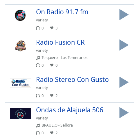
opens
subtitles
On Radio 91.7 fm
settings
dialog
variety
subtitles
0
3
off
,
selected
Radio Fusion CR
variety
Audio
Te quiero - Los Temerarios
Track
0
0
Picture-
in-
Radio Stereo Con Gusto
Picture
Fullscreen
variety
This
0
2
is
a
Ondas de Alajuela 506
modal
variety
window.
BRAULIO - Señora
0
2
Beginning