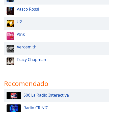
Vasco Rossi
U2
P!nk
Aerosmith
Tracy Chapman
Recomendado
506 La Radio Interactiva
Radio CR NIC