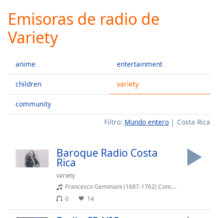
loading.
Emisoras de radio de
Play
Video
Variety
Play
Skip
Backward
anime
entertainment
Skip
Forward
Mute
children
variety
Current
Time
0:00
community
/
Filtro:
Mundo entero
Costa Rica
Duration
-:-
Loaded
:
0.00%
Baroque Radio Costa
Stream
Rica
Type
LIVE
variety
Seek to
Francesco Geminiani (1687-1762) Concerti Grossi Op 2 & Op 3 (128kbit AAC).aac
live,
currently
0
14
behind
live
LIVE