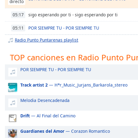
directo
Chapters
Chapters
sigo esperando por ti - sigo esperando por ti
05:17
Descriptions
POR SIEMPRE TU - POR SIEMPRE TU
05:11
descriptions
Radio Punto Puntarenas playlist
off
,
selected
TOP canciones en Radio Punto Pu
Subtitles
POR SIEMPRE TU - POR SIEMPRE TU
subtitles
settings
,
Track artist 2
— H*r_Music_Jurjans_Barkarola_stereo
opens
subtitles
Melodia Desencadenada
settings
dialog
subtitles
Drift
— Al Final del Camino
off
,
selected
Guardianes del Amor
— Corazon Romantico