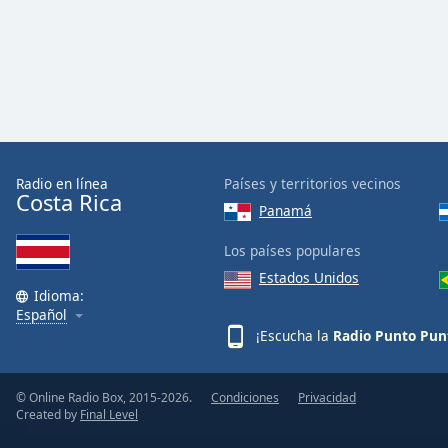
Color
Opacity
Font
Size
Radio en línea
Países y territorios vecinos
Costa Rica
Text
Panamá
Edge
Style
Los países populares
Estados Unidos
Idioma:
Font
Español
Family
¡Escucha la
Radio Punto Pun
Reset
© Online Radio Box, 2015-2026.
Condiciones
Privacidad
Done
Created by
Final Level
Close
Modal