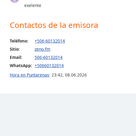
exelente
the
window.
Contactos de la emisora
Text
Color
Teléfono:
+506-60132014
Sitio:
zeno.fm
Opacity
Email:
506-60132014
WhatsApp:
+50660132014
Text
Hora en Puntarenas
:
23:42
,
08.06.2026
Background
Color
Opacity
Caption
Area
Background