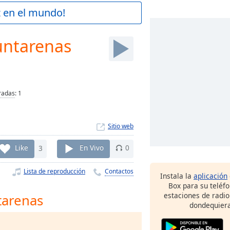
z en el mundo!
untarenas
radas
:
1
Sitio web
Like
3
En Vivo
0
Lista de reproducción
Contactos
Instala la
aplicación
Box para su teléf
estaciones de radio
tarenas
dondequiera