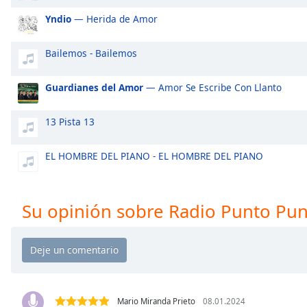
Audio
Track
Yndio
— Herida de Amor
Picture-
Bailemos - Bailemos
in-
Picture
Fullscreen
Guardianes del Amor
— Amor Se Escribe Con Llanto
This
is
13 Pista 13
a
modal
window.
EL HOMBRE DEL PIANO - EL HOMBRE DEL PIANO
Beginning
of
Su opinión sobre Radio Punto Pu
dialog
window.
Escape
will
cancel
and
Mario Miranda Prieto
08.01.2024
close