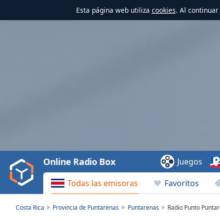
Esta página web utiliza
cookies
. Al continua
Video
Player
is
loading.
Play
Video
Online Radio Box
Juegos
Play
Skip
Todas las emisoras
Favoritos
Backward
Skip
Forward
Costa Rica
Provincia de Puntarenas
Puntarenas
Radio Punto Punta
Mute