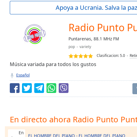
Current
Apoya a Ucrania. Salva la pa
Time
0:00
/
Duration
-:-
Radio Punto P
Loaded
:
0.00%
Puntarenas, 88.1 MHz FM
0:00
pop
variety
Stream
Type
LIVE
Clasificacion:
5.0
Reti
Seek to
Música variada para todos los gustos
live,
currently
Español
behind
live
LIVE
Remaining
Time
-
-:-
1x
En directo ahora Radio Punto Pun
Playback
Rate
En
EL HOMBRE DEL PIANO - EL HOMBRE DEL PIANO