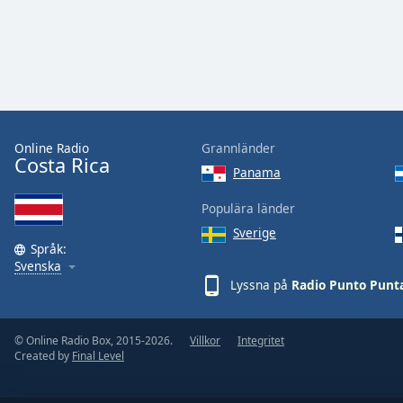
Color
Opacity
Font
Size
Online Radio
Grannländer
Costa Rica
Panama
Text
Edge
Populära länder
Style
Sverige
Språk:
Svenska
Font
Lyssna på
Radio Punto Punt
Family
© Online Radio Box, 2015-2026.
Villkor
Integritet
Reset
Created by
Final Level
Done
Close
Modal