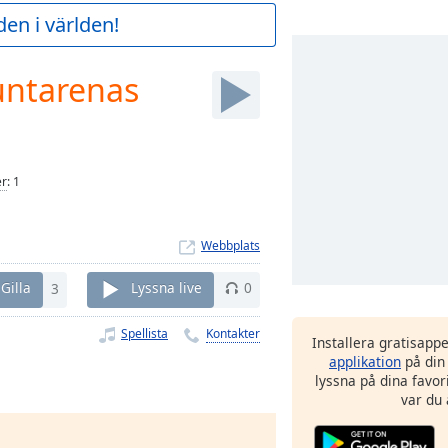
en i världen!
untarenas
er
:
1
Webbplats
Gilla
3
Lyssna live
0
Spellista
Kontakter
Installera gratisapp
applikation
på din
lyssna på dina favor
var du 