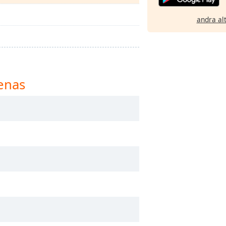
andra al
enas