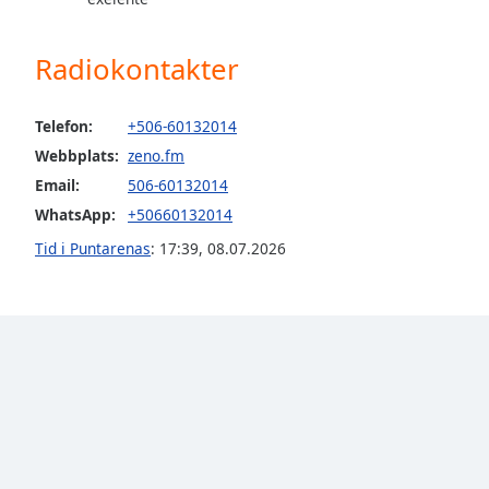
the
window.
Radiokontakter
Text
Color
Telefon:
+506-60132014
Webbplats:
zeno.fm
Opacity
Email:
506-60132014
WhatsApp:
+50660132014
Text
Tid i Puntarenas
:
17:39
,
08.07.2026
Background
Color
Opacity
Caption
Area
Background