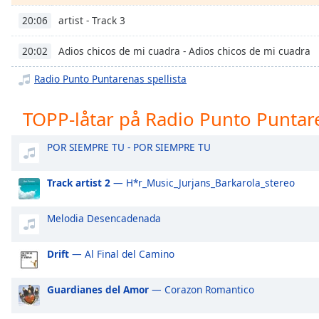
Chapters
artist - Track 3
20:06
Chapters
Adios chicos de mi cuadra - Adios chicos de mi cuadra
20:02
Descriptions
Radio Punto Puntarenas spellista
descriptions
off
,
TOPP-låtar på Radio Punto Puntar
selected
Subtitles
POR SIEMPRE TU - POR SIEMPRE TU
subtitles
Track artist 2
— H*r_Music_Jurjans_Barkarola_stereo
settings
,
opens
subtitles
Melodia Desencadenada
settings
dialog
Drift
— Al Final del Camino
subtitles
off
,
Guardianes del Amor
— Corazon Romantico
selected