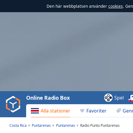
Den här webbplatsen använder
cookies
. Gen
Video
Player
is
loading.
Play
Video
Online Radio Box
Spel
Play
Skip
Alla stationer
Favoriter
Gen
Backward
Skip
Forward
Costa Rica
Puntarenas
Puntarenas
Radio Punto Puntarenas
Mute