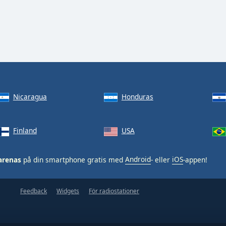
Nicaragua
Honduras
Finland
USA
arenas
på din smartphone gratis med
Android
- eller
iOS
-appen!
Feedback
Widgets
För radiostationer