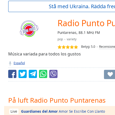
Current
Stå med Ukraina. Rädda fred
Time
0:00
/
Duration
-:-
Radio Punto P
Loaded
:
0.00%
Puntarenas, 88.1 MHz FM
0:00
pop
variety
Stream
Type
LIVE
Betyg:
5.0
Recension
Seek to
Música variada para todos los gustos
live,
currently
Español
behind
live
LIVE
Remaining
Time
-
-:-
1x
På luft Radio Punto Puntarenas
Playback
Rate
Guardianes del Amor
Amor Se Escribe Con Llanto
Live