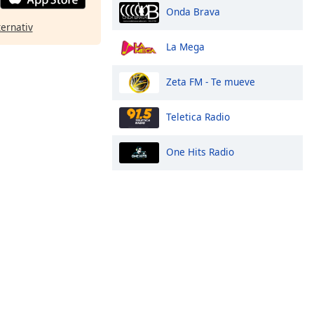
Onda Brava
ternativ
La Mega
Zeta FM - Te mueve
Teletica Radio
One Hits Radio