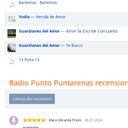
Bailemos - Bailemos
Audio
Track
Yndio
— Herida de Amor
Picture-
in-
Picture
Guardianes del Amor
— Amor Se Escribe Con Llanto
Fullscreen
This
is
Guardianes del Amor
— Te Busco
a
modal
13 Pista 13
window.
Beginning
Radio Punto Puntarenas recensio
of
dialog
window.
Escape
will
cancel
Mario Miranda Prieto
08.01.2024
and
close
exelente