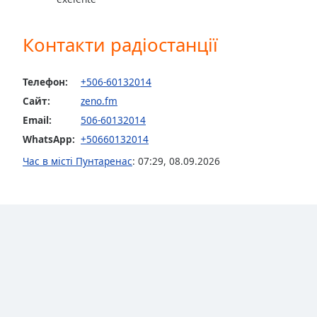
the
window.
Контакти радіостанції
Text
Color
Телефон:
+506-60132014
Сайт:
zeno.fm
Opacity
Email:
506-60132014
WhatsApp:
+50660132014
Text
Час в місті Пунтаренас
:
07:29
,
08.09.2026
Background
Color
Opacity
Caption
Area
Background