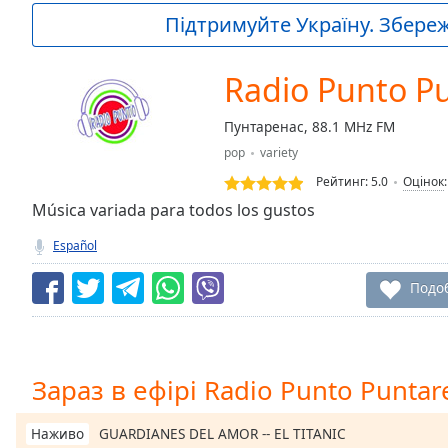
Current
Підтримуйте Україну. Збережі
Time
0:00
/
Duration
-:-
Radio Punto P
Loaded
:
0.00%
Пунтаренас, 88.1 MHz FM
0:00
pop
variety
Stream
Type
LIVE
Рейтинг:
5.0
Оцінок
Seek to
Música variada para todos los gustos
live,
currently
Español
behind
live
LIVE
Remaining
Подо
Time
-
-:-
1x
Зараз в ефірі Radio Punto Puntar
Playback
Rate
GUARDIANES DEL AMOR -- EL TITANIC
Наживо