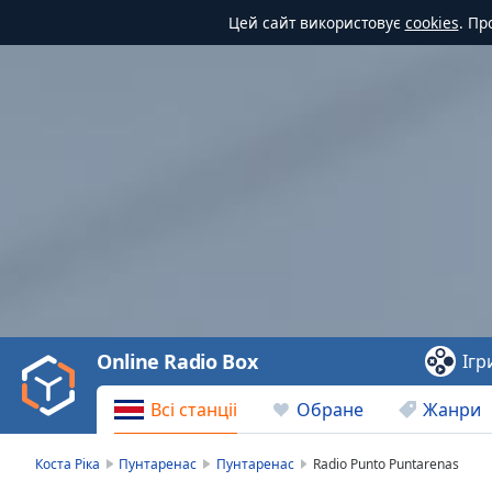
Цей сайт використовує
cookies
. Пр
Video
Player
is
loading.
Play
Video
Online Radio Box
Ігр
Play
Skip
Всі станціі
Обране
Жанри
Backward
Skip
Forward
Коста Ріка
Пунтаренас
Пунтаренас
Radio Punto Puntarenas
Mute