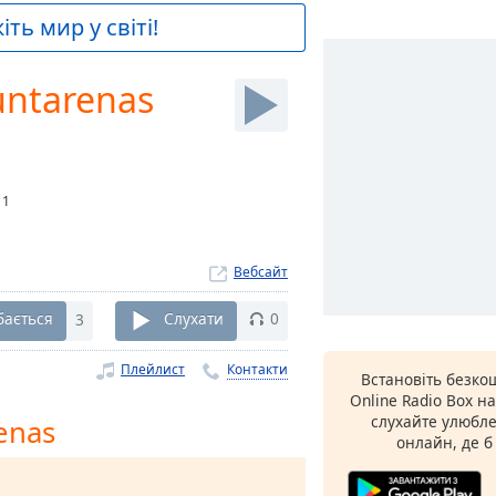
ть мир у світі!
untarenas
:
1
Вебсайт
бається
3
Слухати
0
Плейлист
Контакти
Встановіть безк
Online Radio Box н
слухайте улюбле
enas
онлайн, де б