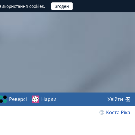
використання cookies.
Реверсі
Нарди
Увійти
Коста Ріка