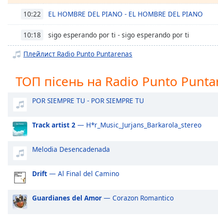
Chapters
EL HOMBRE DEL PIANO - EL HOMBRE DEL PIANO
10:22
Chapters
sigo esperando por ti - sigo esperando por ti
10:18
Descriptions
Плейлист Radio Punto Puntarenas
descriptions
off
,
ТОП пісень на Radio Punto Punta
selected
Subtitles
POR SIEMPRE TU - POR SIEMPRE TU
subtitles
Track artist 2
— H*r_Music_Jurjans_Barkarola_stereo
settings
,
opens
subtitles
Melodia Desencadenada
settings
dialog
Drift
— Al Final del Camino
subtitles
off
,
Guardianes del Amor
— Corazon Romantico
selected