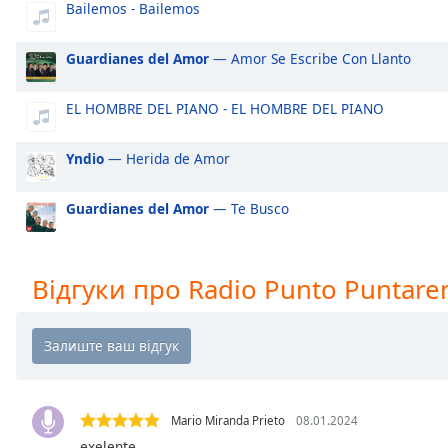
Bailemos - Bailemos
Audio
Track
Guardianes del Amor
— Amor Se Escribe Con Llanto
Picture-
in-
Picture
EL HOMBRE DEL PIANO - EL HOMBRE DEL PIANO
Fullscreen
This
is
Yndio
— Herida de Amor
a
modal
Guardianes del Amor
— Te Busco
window.
Beginning
Відгуки про Radio Punto Puntare
of
dialog
window.
Escape
will
cancel
Mario Miranda Prieto
08.01.2024
and
close
exelente