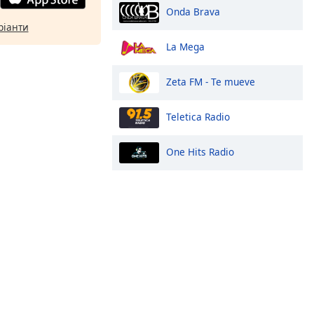
Onda Brava
ріанти
La Mega
Zeta FM - Te mueve
Teletica Radio
One Hits Radio