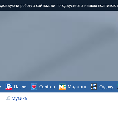
одовжуючи роботу з сайтом, ви погоджуєтеся з нашою політикою 
и
Пазли
Солітер
Маджонг
Судоку
Музика