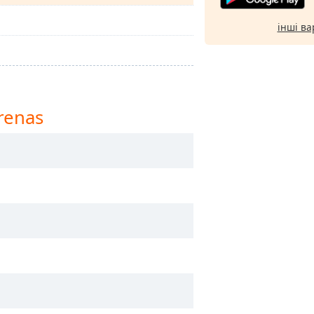
інші ва
renas