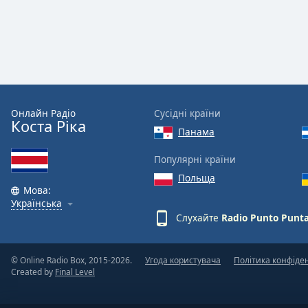
Color
Opacity
Font
Size
Онлайн Радіо
Сусідні країни
Коста Ріка
Панама
Text
Edge
Популярні країни
Style
Польща
Мова:
Українська
Font
Слухайте
Radio Punto Punt
Family
© Online Radio Box, 2015-2026.
Угода користувача
Політика конфіде
Reset
Created by
Final Level
Done
Close
Modal