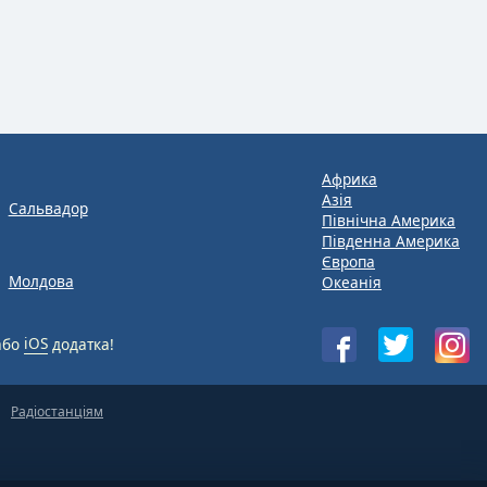
Африка
Азія
Сальвадор
Північна Америка
Південна Америка
Європа
Молдова
Океанія
або
iOS
додатка!
Радіостанціям