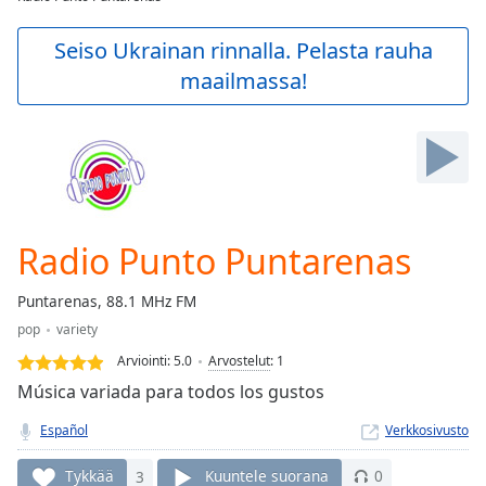
Play
Video
Seiso Ukrainan rinnalla. Pelasta rauha
Play
maailmassa!
Skip
Backward
Skip
Forward
Mute
Current
Time
0:00
/
Radio Punto Puntarenas
Duration
-:-
Loaded
:
Puntarenas, 88.1 MHz FM
0.00%
Stream
pop
variety
Type
LIVE
Arviointi:
5.0
Arvostelut
:
1
Seek to
Música variada para todos los gustos
live,
currently
behind
Español
Verkkosivusto
live
LIVE
Remaining
Tykkää
3
Kuuntele suorana
0