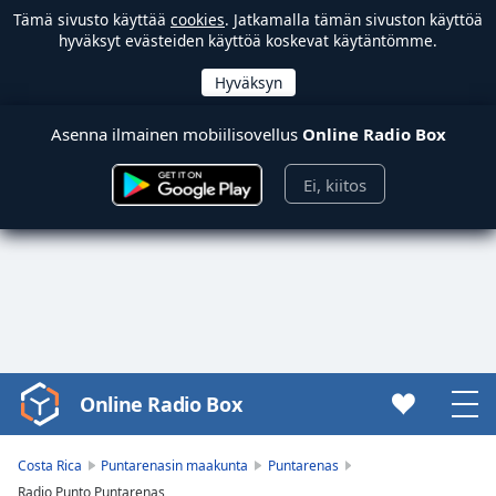
Tämä sivusto käyttää
cookies
. Jatkamalla tämän sivuston käyttöä
hyväksyt evästeiden käyttöä koskevat käytäntömme.
Asenna ilmainen mobiilisovellus
Online Radio Box
Ei, kiitos
Online Radio Box
Video
Player
is
Costa Rica
Puntarenasin maakunta
Puntarenas
loading.
Radio Punto Puntarenas