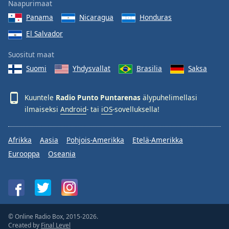
Naapurimaat
Panama
Nicaragua
Honduras
El Salvador
Suositut maat
Suomi
Yhdysvallat
Brasilia
Saksa
Kuuntele
Radio Punto Puntarenas
älypuhelimellasi
ilmaiseksi
Android
- tai
iOS
-sovelluksella!
Afrikka
Aasia
Pohjois-Amerikka
Etelä-Amerikka
Eurooppa
Oseania
© Online Radio Box, 2015-2026.
Created by
Final Level