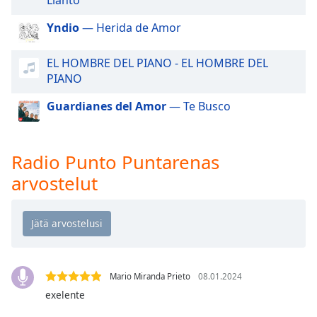
dialog
window.
Yndio
— Herida de Amor
Escape
will
EL HOMBRE DEL PIANO - EL HOMBRE DEL
cancel
PIANO
and
close
Guardianes del Amor
— Te Busco
the
window.
Radio Punto Puntarenas
Text
arvostelut
Color
Opacity
Text
Background
Mario Miranda Prieto
08.01.2024
Color
exelente