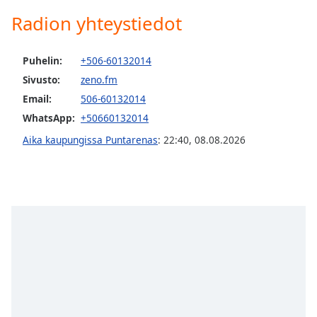
Opacity
Radion yhteystiedot
Caption
Puhelin:
+506-60132014
Area
Sivusto:
zeno.fm
Background
Email:
506-60132014
Color
WhatsApp:
+50660132014
Aika kaupungissa Puntarenas
:
22:40
,
08.08.2026
Opacity
Font
Size
Text
Edge
Style
Font