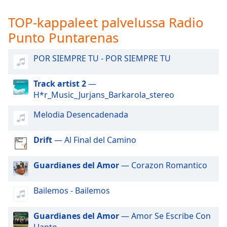
subtitles
settings
TOP-kappaleet palvelussa Radio
dialog
Punto Puntarenas
subtitles
off
,
selected
POR SIEMPRE TU - POR SIEMPRE TU
Audio
Track artist 2
—
Track
H*r_Music_Jurjans_Barkarola_stereo
Picture-
in-
Melodia Desencadenada
Picture
Fullscreen
Drift
— Al Final del Camino
This
is
a
Guardianes del Amor
— Corazon Romantico
modal
window.
Bailemos - Bailemos
Beginning
Guardianes del Amor
— Amor Se Escribe Con
of
Llanto