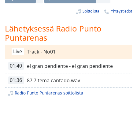
Time
-
-:-
Soittolista
Yhteystiedot
1x
Lähetyksessä Radio Punto
Playback
Rate
Puntarenas
Chapters
Live
Track - No01
Chapters
01:40
el gran pendiente - el gran pendiente
Descriptions
01:36
87.7 tema cantado.wav
descriptions
off
,
Radio Punto Puntarenas soittolista
selected
Subtitles
subtitles
settings
,
opens