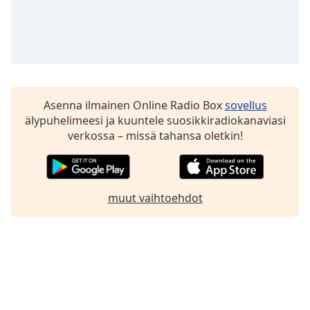
Family
Reset
Done
Close
Modal
Asenna ilmainen Online Radio Box
sovellus
Dialog
älypuhelimeesi ja kuuntele suosikkiradiokanaviasi
End
verkossa – missä tahansa oletkin!
of
dialog
window.
muut vaihtoehdot