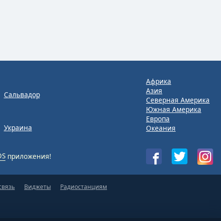
Африка
Азия
Сальвадор
Северная Америка
Южная Америка
Европа
Украина
Океания
OS
приложения!
связь
Виджеты
Радиостанциям