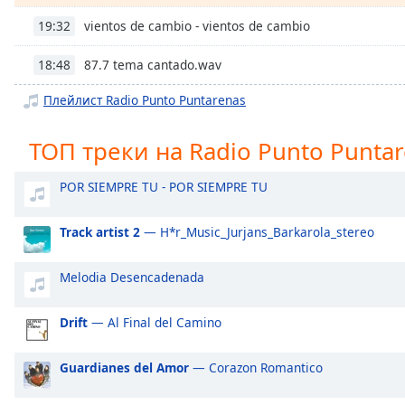
Chapters
vientos de cambio - vientos de cambio
19:32
Chapters
87.7 tema cantado.wav
18:48
Descriptions
Плейлист Radio Punto Puntarenas
descriptions
off
,
ТОП треки на Radio Punto Punta
selected
Subtitles
POR SIEMPRE TU - POR SIEMPRE TU
subtitles
Track artist 2
— H*r_Music_Jurjans_Barkarola_stereo
settings
,
opens
subtitles
Melodia Desencadenada
settings
dialog
Drift
— Al Final del Camino
subtitles
off
,
Guardianes del Amor
— Corazon Romantico
selected