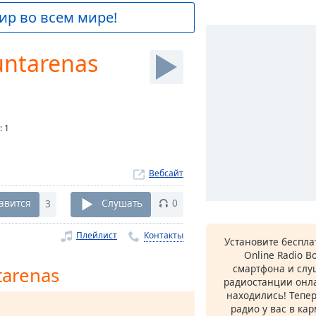
ир во всем мире!
untarenas
:
1
Вебсайт
авится
3
Слушать
0
Плейлист
Контакты
Установите беспл
Online Radio B
смартфона и сл
tarenas
радиостанции онла
находились! Тепе
радио у вас в ка