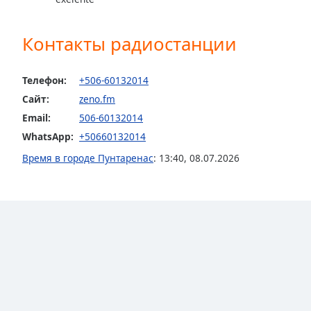
the
window.
Контакты радиостанции
Text
Color
Телефон:
+506-60132014
Сайт:
zeno.fm
Opacity
Email:
506-60132014
WhatsApp:
+50660132014
Text
Время в городе Пунтаренас
:
13:40
,
08.07.2026
Background
Color
Opacity
Caption
Area
Background