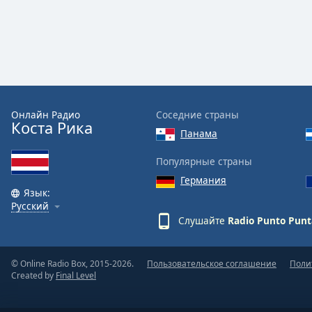
Color
Opacity
Font
Size
Онлайн Радио
Соседние страны
Коста Рика
Панама
Text
Edge
Популярные страны
Style
Германия
Язык:
Русский
Font
Слушайте
Radio Punto Punt
Family
© Online Radio Box, 2015-2026.
Пользовательское соглашение
Поли
Reset
Created by
Final Level
Done
Close
Modal