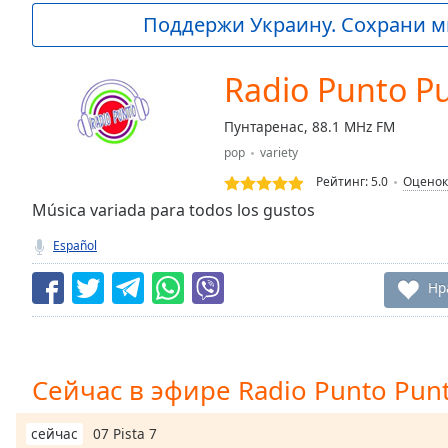
Current
Поддержи Украину. Сохрани м
Time
0:00
/
Duration
-:-
Radio Punto P
Loaded
:
0.00%
Пунтаренас, 88.1 MHz FM
0:00
pop
variety
Stream
Type
LIVE
Рейтинг:
5.0
Оценок
Seek to
Música variada para todos los gustos
live,
currently
Español
behind
live
LIVE
Remaining
Нр
Time
-
-:-
1x
Сейчас в эфире Radio Punto Pun
Playback
Rate
07 Pista 7
сейчас