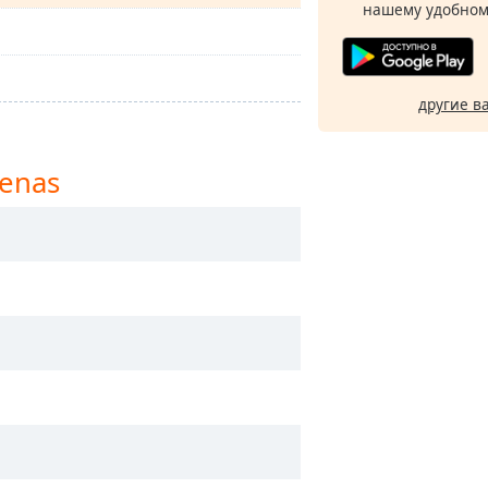
нашему удобном
другие в
renas