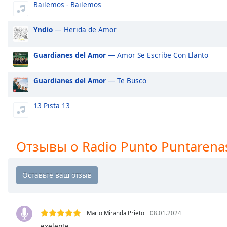
Bailemos - Bailemos
Audio
Track
Yndio
— Herida de Amor
Picture-
in-
Picture
Guardianes del Amor
— Amor Se Escribe Con Llanto
Fullscreen
This
is
Guardianes del Amor
— Te Busco
a
modal
13 Pista 13
window.
Beginning
Отзывы о Radio Punto Puntarena
of
dialog
window.
Escape
will
cancel
Mario Miranda Prieto
08.01.2024
and
close
exelente