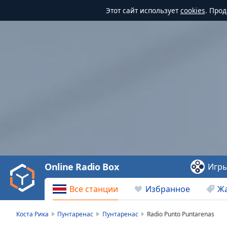
Этот сайт использует
cookies
. Про
Video
Player
is
loading.
Play
Video
Online Radio Box
Игр
Play
Skip
Все станции
Избранное
Ж
Backward
Skip
Forward
Коста Рика
Пунтаренас
Пунтаренас
Radio Punto Puntarenas
Mute