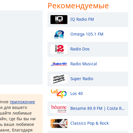
Рекомендуемые
IQ Radio FM
Omega 105.1 FM
Radio Dos
Radio Musical
Super Radio
Los 40
атное
приложение
ox для вашего
Besame 89.9 FM | Costa Rica
ушайте любимые
йн, где бы вы ни
Classics Pop & Rock
рь ваше любимое
рмане, благодаря