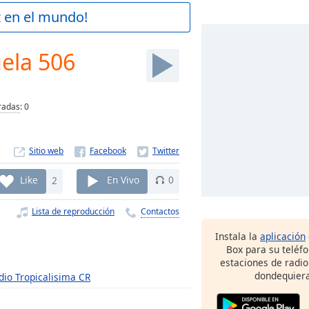
z en el mundo!
ela 506
radas
:
0
Sitio web
Like
2
En Vivo
0
Lista de reproducción
Contactos
Instala la
aplicación
Box para su teléf
estaciones de radio
dondequiera
dio Tropicalisima CR