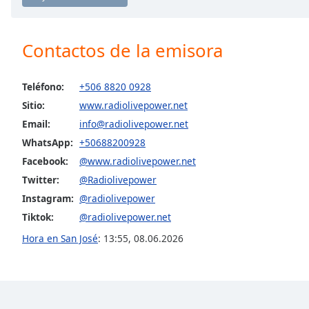
the
window.
Contactos de la emisora
Text
Color
Teléfono:
+506 8820 0928
Sitio:
www.radiolivepower.net
Opacity
Email:
info@radiolivepower.net
WhatsApp:
+50688200928
Text
Facebook:
@www.radiolivepower.net
Background
Twitter:
@Radiolivepower
Color
Instagram:
@radiolivepower
Tiktok:
@radiolivepower.net
Opacity
Hora en San José
:
13:55
,
08.06.2026
Caption
Area
Background