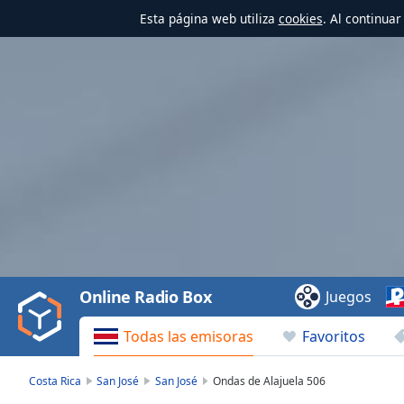
Esta página web utiliza
cookies
. Al continua
Video
Player
is
loading.
Play
Video
Online Radio Box
Juegos
Play
Skip
Todas las emisoras
Favoritos
Backward
Skip
Forward
Costa Rica
San José
San José
Ondas de Alajuela 506
Mute