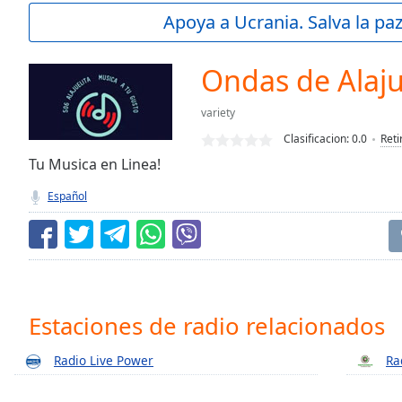
Current
Apoya a Ucrania. Salva la pa
Time
0:00
/
Duration
-:-
Ondas de Alaju
Loaded
:
0.00%
variety
0:00
Clasificacion:
0.0
Reti
Stream
Type
Tu Musica en Linea!
LIVE
Seek to
Español
live,
currently
behind
live
LIVE
Remaining
Time
-
-:-
Estaciones de radio relacionados
1x
Radio Live Power
Ra
Playback
Rate