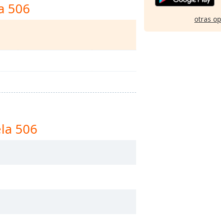
a 506
otras o
la 506