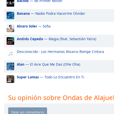
Bacilos
— Mi Primer Millon
Audio
Track
Banana
— Nadie Podra Hacerme Olvidar
Picture-
in-
Picture
Alvaro Soler
— Sofia
Fullscreen
This
Andrés Cepeda
— Magia (feat. Sebastián Yatra)
is
a
modal
Desconocido - Los Hermanos Rosario Rompe Cintura
window.
Alan
— El Aire Que Me Das (Ohe Oha)
Beginning
of
Super Lamas
— Todo Lo Encuentro En Ti
dialog
window.
Escape
Su opinión sobre Ondas de Alajue
will
cancel
and
close