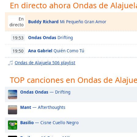
Chapters
En directo ahora Ondas de Alajuel
Chapters
En
Buddy Richard
Mi Pequeño Gran Amor
directo
Descriptions
descriptions
Ondas Ondas
Drifting
19:53
off
,
selected
Ana Gabriel
Quién Como Tú
19:50
Ondas de Alajuela 506 playlist
Subtitles
subtitles
TOP canciones en Ondas de Alajue
settings
,
opens
Ondas Ondas
— Drifting
subtitles
settings
dialog
Mant
— Afterthoughts
subtitles
off
,
Basilio
— Cisne Cuello Negro
selected