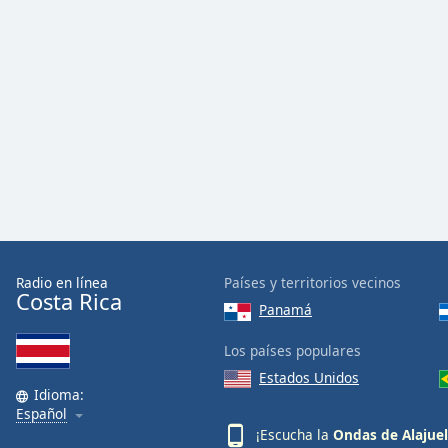
Color
Opacity
Font
Size
Text
Edge
Style
Radio en línea
Países y territorios vecinos
Costa Rica
Font
Panamá
Family
Los países populares
Estados Unidos
Reset
Idioma:
Done
Español
Close
¡Escucha la
Ondas de Alajue
Modal