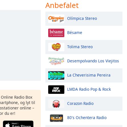
Anbefalet
Olímpica Stereo
Bésame
Tolima Stereo
Desempolvando Los Viejitos
La Cheverisima Pereira
LMDA Radio Pop & Rock
s Online Radio Box
artphone, og lyt til
Corazon Radio
ostationer online –
or du er!
80's Ochentera Radio