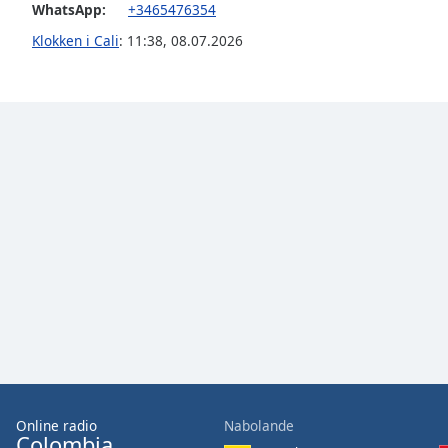
WhatsApp:
+3465476354
Audio
Track
Klokken i Cali
:
11:38
,
08.07.2026
Picture-
in-
Picture
Fullscreen
This
is
a
modal
window.
Beginning
of
dialog
window.
Escape
will
cancel
and
Online radio
Nabolande
Colombia
close