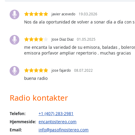
Chapters
Chapters
javier acevedo
19.03.2026
Nos da ala oportunidad de volver a sonar día a día con 
Descriptions
descriptions
Jose Diaz Diaz
01.05.2025
off
,
me encanta la variedad de su emisora, baladas , boleros
selected
emisora porfavor ampliar repertorio . muchas gracias
Subtitles
jose fajardo
08.07.2022
subtitles
buena radio
settings
,
opens
subtitles
Radio kontakter
settings
dialog
subtitles
Telefon:
+1 (407) 283-2981
off
,
Hjemmeside:
encantostereo.com
selected
Email:
info@pasofinostereo.com