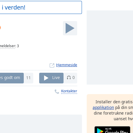
 i verden!
o
eldelser
:
3
Hjemmeside
es godt om
11
Live
0
Kontakter
Installer den grati
applikation
på din sm
dine foretrukne radi
uanset hv