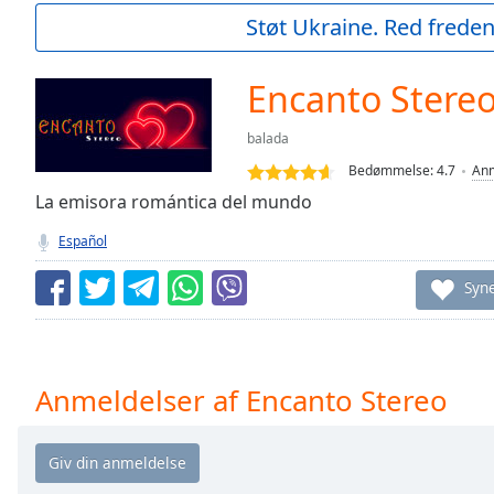
Current
Støt Ukraine. Red freden
Time
0:00
/
Duration
-:-
Encanto Stere
Loaded
:
0.00%
balada
0:00
Bedømmelse:
4.7
Anm
Stream
Type
La emisora romántica del mundo
LIVE
Seek to
Español
live,
currently
behind
Syn
live
LIVE
Remaining
Time
-
-:-
Anmeldelser af Encanto Stereo
1x
Playback
Rate