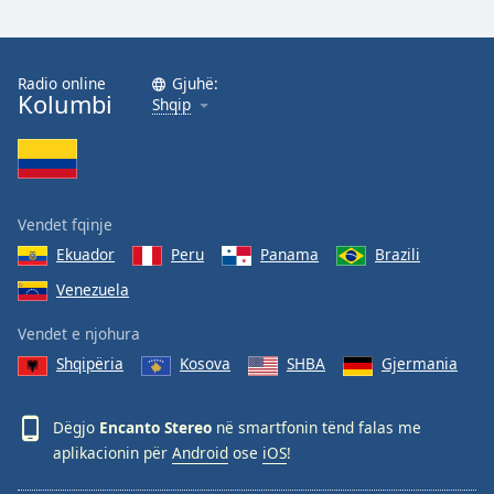
Radio online
Gjuhë:
Kolumbi
Shqip
Vendet fqinje
Ekuador
Peru
Panama
Brazili
Venezuela
Vendet e njohura
Shqipëria
Kosova
SHBA
Gjermania
Dëgjo
Encanto Stereo
në smartfonin tënd falas me
aplikacionin për
Android
ose
iOS
!