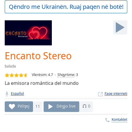
Play
Qëndro me Ukrainën. Ruaj paqen në botë!
Video
Play
Skip
Backward
Skip
Forward
Mute
Current
Encanto Stereo
Time
0:00
/
balada
Duration
-:-
Vlerësim:
4.7
Shqyrtime
:
3
Loaded
:
La emisora romántica del mundo
0.00%
Stream
Español
Faqe interneti
Type
LIVE
Seek to
Pëlqej
11
Dëgjo live
0
live,
currently
behind
Kontaktet
live
LIVE
Remaining