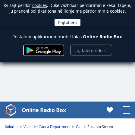
Ky sajt përdor
cookies
. Duke vazhduar përdorimin e kësaj faqeje,
ju pranoni politikat tona në lidhje me përdorimin e cookies.
Instaloni aplikacionin mobil falas
Online Radio Box
Jo, faleminderit
Online Radio Box
Video
Player
is
Kolumbi
Valle del Cauca Department
Cali
Encanto Stereo
loading.