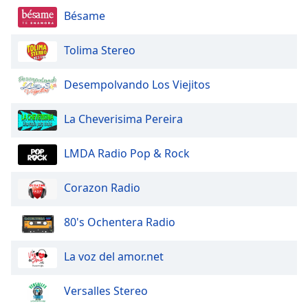
Bésame
Opacity
Tolima Stereo
Caption
Area
Desempolvando Los Viejitos
Background
Color
La Cheverisima Pereira
Opacity
LMDA Radio Pop & Rock
Font
Corazon Radio
Size
80's Ochentera Radio
Text
Edge
La voz del amor.net
Style
Versalles Stereo
Font