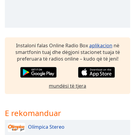
dialog
window.
Escape
will
cancel
and
close
Instaloni falas Online Radio Box
aplikacion
në
the
smartfonin tuaj dhe dëgjoni stacionet tuaja të
window.
preferuara të radios online – kudo që të jeni!
Text
Color
mundësi të tjera
Opacity
E rekomanduar
Text
Background
Color
Olímpica Stereo