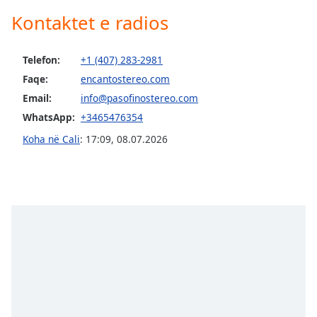
subtitles
Kontaktet e radios
settings
dialog
subtitles
Telefon:
+1 (407) 283-2981
off
,
Faqe:
encantostereo.com
selected
Email:
info@pasofinostereo.com
Audio
WhatsApp:
+3465476354
Track
Koha në Cali
:
17:09
,
08.07.2026
Picture-
in-
Picture
Fullscreen
This
is
a
modal
window.
Beginning
of