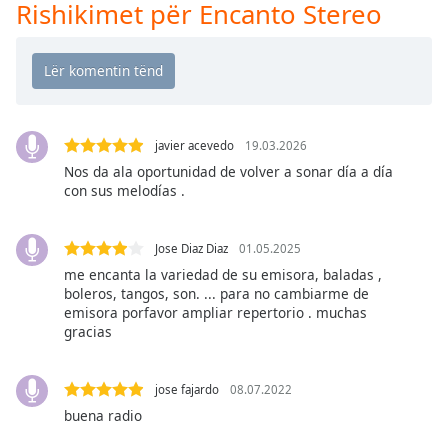
Time
-
Rishikimet për Encanto Stereo
-:-
1x
Playback
Rate
javier acevedo
19.03.2026
Chapters
Nos da ala oportunidad de volver a sonar día a día
Chapters
con sus melodías .
Descriptions
Jose Diaz Diaz
01.05.2025
descriptions
me encanta la variedad de su emisora, baladas ,
off
,
boleros, tangos, son. ... para no cambiarme de
selected
emisora porfavor ampliar repertorio . muchas
gracias
Subtitles
subtitles
jose fajardo
08.07.2022
settings
,
buena radio
opens