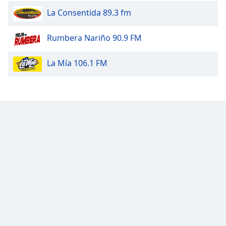
Family
La Consentida 89.3 fm
Rumbera Nariño 90.9 FM
Reset
Done
La Mía 106.1 FM
Close
Modal
Dialog
End
of
dialog
window.