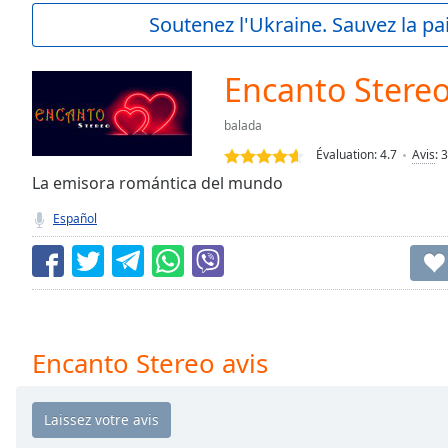
Current
Soutenez l'Ukraine. Sauvez la p
Time
0:00
/
Duration
-:-
Encanto Stere
Loaded
:
0.00%
balada
0:00
Évaluation:
4.7
Avis
:
3
Stream
Type
La emisora romántica del mundo
LIVE
Seek to
Español
live,
currently
behind
live
LIVE
Remaining
Time
-
-:-
Encanto Stereo avis
1x
Playback
Rate