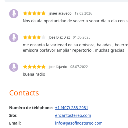
Chapters
Chapters
javier acevedo
19.03.2026
Nos da ala oportunidad de volver a sonar día a día con 
Descriptions
descriptions
Jose Diaz Diaz
01.05.2025
off
,
me encanta la variedad de su emisora, baladas , boleros
selected
emisora porfavor ampliar repertorio . muchas gracias
Subtitles
jose fajardo
08.07.2022
subtitles
buena radio
settings
,
opens
subtitles
Contacts
settings
dialog
subtitles
Numéro de téléphone:
+1 (407) 283-2981
off
,
Site:
encantostereo.com
selected
Email:
info@pasofinostereo.com