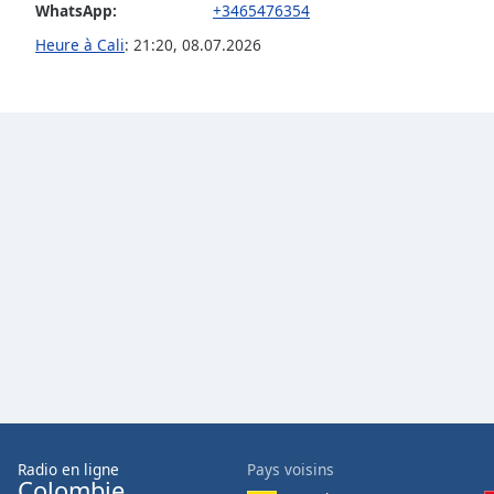
WhatsApp:
+3465476354
Audio
Track
Heure à Cali
:
21:20
,
08.07.2026
Picture-
in-
Picture
Fullscreen
This
is
a
modal
window.
Beginning
of
dialog
window.
Escape
will
cancel
and
Radio en ligne
Pays voisins
Colombie
close