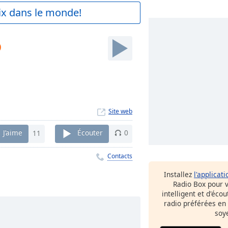
aix dans le monde!
o
Site web
J’aime
11
Écouter
0
Contacts
Installez
l'applicati
Radio Box pour 
intelligent et d'éco
radio préférées en
soy