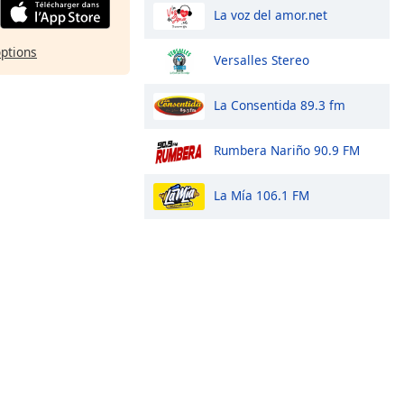
La voz del amor.net
options
Versalles Stereo
La Consentida 89.3 fm
Rumbera Nariño 90.9 FM
La Mía 106.1 FM