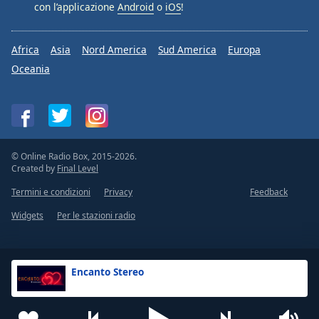
con l’applicazione
Android
o
iOS
!
Africa
Asia
Nord America
Sud America
Europa
Oceania
© Online Radio Box, 2015-2026.
Created by
Final Level
Termini e condizioni
Privacy
Feedback
Widgets
Per le stazioni radio
Encanto Stereo