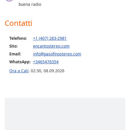
opens
buena radio
subtitles
settings
dialog
Contatti
subtitles
off
,
selected
Telefono:
+1 (407) 283-2981
Sito:
encantostereo.com
Audio
Email:
info@pasofinostereo.com
Track
WhatsApp:
+3465476354
Picture-
in-
Ora a Cali
:
02:30
,
08.09.2026
Picture
Fullscreen
This
is
a
modal
window.
Beginning