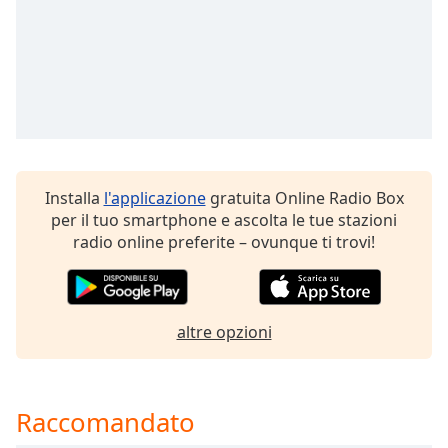
of
dialog
window.
Escape
will
cancel
and
close
the
Installa
l'applicazione
gratuita Online Radio Box
window.
per il tuo smartphone e ascolta le tue stazioni
radio online preferite – ovunque ti trovi!
Text
Color
altre opzioni
Opacity
Text
Background
Raccomandato
Color