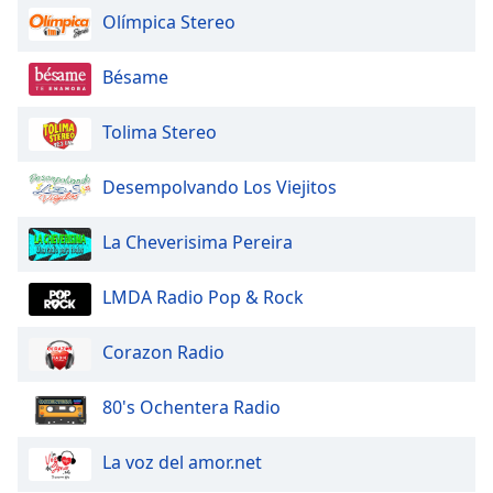
Olímpica Stereo
Opacity
Bésame
Caption
Tolima Stereo
Area
Background
Color
Desempolvando Los Viejitos
La Cheverisima Pereira
Opacity
LMDA Radio Pop & Rock
Font
Size
Corazon Radio
Text
80's Ochentera Radio
Edge
Style
La voz del amor.net