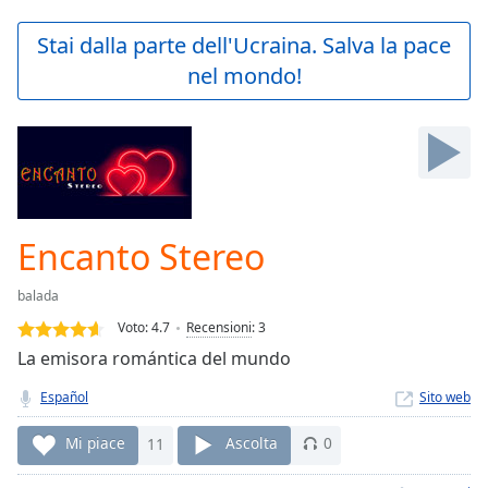
loading.
Play
Stai dalla parte dell'Ucraina. Salva la pace
Video
nel mondo!
Play
Skip
Backward
Skip
Forward
Mute
Current
Time
0:00
Encanto Stereo
/
Duration
-:-
balada
Loaded
:
0.00%
Voto:
4.7
Recensioni
:
3
Stream
La emisora romántica del mundo
Type
LIVE
Español
Sito web
Seek to
live,
currently
Mi piace
11
Ascolta
0
behind
live
LIVE