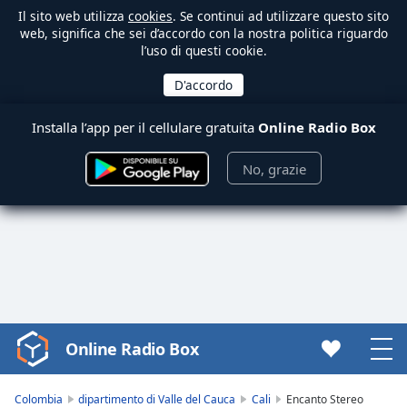
Il sito web utilizza
cookies
. Se continui ad utilizzare questo sito
web, significa che sei d’accordo con la nostra politica riguardo
l’uso di questi cookie.
Installa l’app per il cellulare gratuita
Online Radio Box
No, grazie
Online Radio Box
Video
Player
is
Colombia
dipartimento di Valle del Cauca
Cali
Encanto Stereo