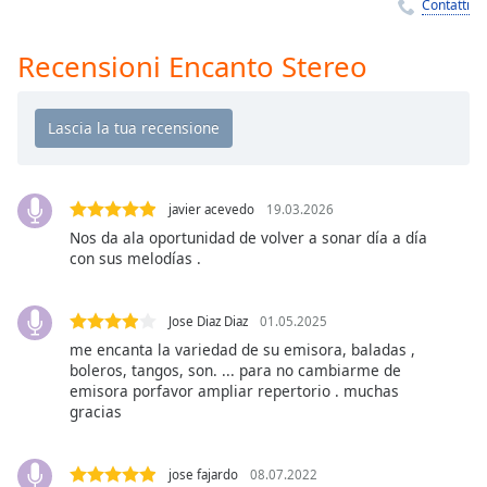
Remaining
Contatti
Time
-
-:-
Recensioni Encanto Stereo
1x
Playback
Rate
Chapters
javier acevedo
19.03.2026
Chapters
Nos da ala oportunidad de volver a sonar día a día
con sus melodías .
Descriptions
descriptions
Jose Diaz Diaz
01.05.2025
off
,
me encanta la variedad de su emisora, baladas ,
selected
boleros, tangos, son. ... para no cambiarme de
emisora porfavor ampliar repertorio . muchas
Subtitles
gracias
subtitles
settings
,
jose fajardo
08.07.2022