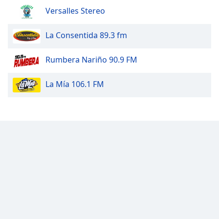
Font
Versalles Stereo
Family
La Consentida 89.3 fm
Reset
Rumbera Nariño 90.9 FM
Done
Close
Modal
La Mía 106.1 FM
Dialog
End
of
dialog
window.