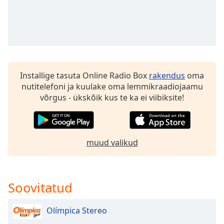
dialog
window.
Escape
will
cancel
and
close
Installige tasuta Online Radio Box
rakendus
oma
the
nutitelefoni ja kuulake oma lemmikraadiojaamu
window.
võrgus - ükskõik kus te ka ei viibiksite!
Text
Color
muud valikud
Opacity
Soovitatud
Text
Background
Color
Olímpica Stereo