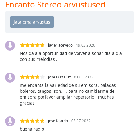
Time
-
Encanto Stereo arvustused
-:-
1x
Playback
Rate
javier acevedo
19.03.2026
Chapters
Nos da ala oportunidad de volver a sonar día a día
Chapters
con sus melodías .
Descriptions
Jose Diaz Diaz
01.05.2025
descriptions
me encanta la variedad de su emisora, baladas ,
off
,
boleros, tangos, son. ... para no cambiarme de
selected
emisora porfavor ampliar repertorio . muchas
gracias
Subtitles
subtitles
jose fajardo
08.07.2022
settings
,
buena radio
opens