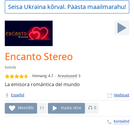
Play
Seisa Ukraina kõrval. Päästa maailmarahu!
Video
Play
Skip
Backward
Skip
Forward
Mute
Current
Encanto Stereo
Time
0:00
/
balada
Duration
-:-
Hinnang:
4.7
Arvustused
:
3
Loaded
:
La emisora romántica del mundo
0.00%
Stream
Español
Veebisait
Type
LIVE
Seek to
Meeldib
11
Kuula otse
0
live,
currently
behind
Kontaktid
live
LIVE
Remaining