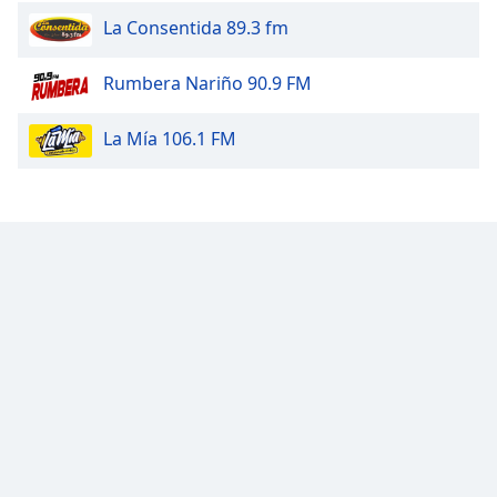
Family
La Consentida 89.3 fm
Rumbera Nariño 90.9 FM
Reset
Done
La Mía 106.1 FM
Close
Modal
Dialog
End
of
dialog
window.