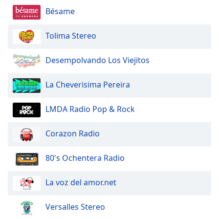
Bésame
Opacity
Tolima Stereo
Caption
Area
Desempolvando Los Viejitos
Background
Color
La Cheverisima Pereira
Opacity
LMDA Radio Pop & Rock
Font
Corazon Radio
Size
80's Ochentera Radio
Text
Edge
La voz del amor.net
Style
Versalles Stereo
Font