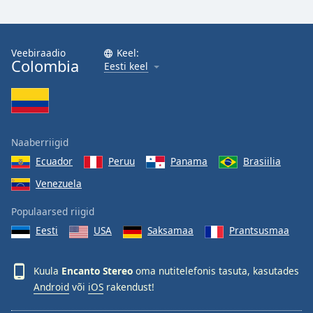
Veebiraadio
Keel:
Colombia
Eesti keel
Naaberriigid
Ecuador
Peruu
Panama
Brasiilia
Venezuela
Populaarsed riigid
Eesti
USA
Saksamaa
Prantsusmaa
Kuula
Encanto Stereo
oma nutitelefonis tasuta, kasutades
Android
või
iOS
rakendust!