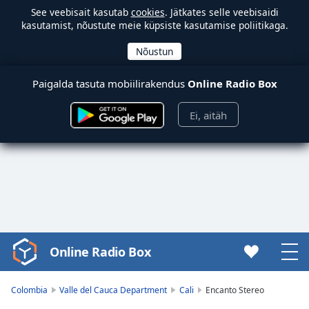
See veebisait kasutab
cookies
. Jätkates selle veebisaidi
kasutamist, nõustute meie küpsiste kasutamise poliitikaga.
Paigalda tasuta mobiilirakendus
Online Radio Box
Ei, aitäh
Online Radio Box
Video
Player
is
Colombia
Valle del Cauca Department
Cali
Encanto Stereo
loading.