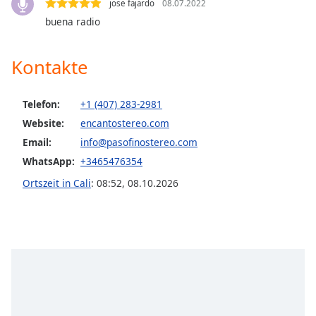
jose fajardo
08.07.2022
opens
buena radio
subtitles
settings
dialog
Kontakte
subtitles
off
,
selected
Telefon:
+1 (407) 283-2981
Website:
encantostereo.com
Audio
Email:
info@pasofinostereo.com
Track
WhatsApp:
+3465476354
Picture-
in-
Ortszeit in Cali
:
08:52
,
08.10.2026
Picture
Fullscreen
This
is
a
modal
window.