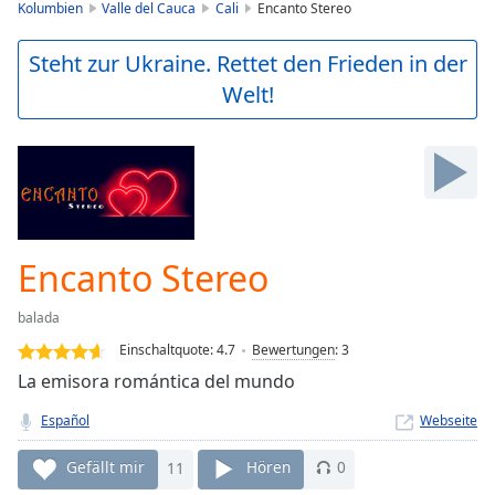
is
Kolumbien
Valle del Cauca
Cali
Encanto Stereo
loading.
Play
Steht zur Ukraine. Rettet den Frieden in der
Video
Welt!
Play
Skip
Backward
Skip
Forward
Mute
Current
Time
0:00
Encanto Stereo
/
Duration
-:-
balada
Loaded
:
0.00%
Einschaltquote:
4.7
Bewertungen
:
3
Stream
La emisora romántica del mundo
Type
LIVE
Español
Webseite
Seek to
live,
currently
Gefällt mir
11
Hören
0
behind
live
LIVE