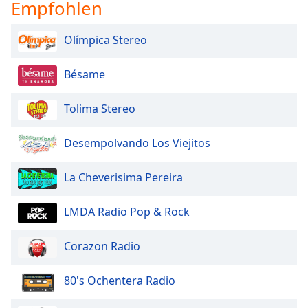
Color
Empfohlen
Olímpica Stereo
Opacity
Bésame
Caption
Area
Tolima Stereo
Background
Color
Desempolvando Los Viejitos
Opacity
La Cheverisima Pereira
Font
LMDA Radio Pop & Rock
Size
Corazon Radio
Text
Edge
80's Ochentera Radio
Style