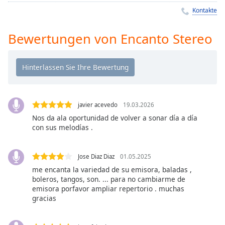
Remaining
Kontakte
Time
-
-:-
Bewertungen von Encanto Stereo
1x
Playback
Rate
Chapters
javier acevedo
19.03.2026
Chapters
Nos da ala oportunidad de volver a sonar día a día
con sus melodías .
Descriptions
descriptions
Jose Diaz Diaz
01.05.2025
off
,
me encanta la variedad de su emisora, baladas ,
selected
boleros, tangos, son. ... para no cambiarme de
emisora porfavor ampliar repertorio . muchas
Subtitles
gracias
subtitles
settings
,