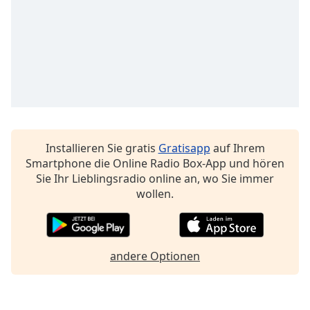
Beginning
of
dialog
window.
Escape
will
cancel
and
close
the
Installieren Sie gratis
Gratisapp
auf Ihrem
window.
Smartphone die Online Radio Box-App und hören
Sie Ihr Lieblingsradio online an, wo Sie immer
Text
wollen.
Color
Opacity
andere Optionen
Text
Background