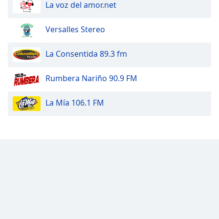
La voz del amor.net
Font
Family
Versalles Stereo
La Consentida 89.3 fm
Reset
Done
Rumbera Nariño 90.9 FM
Close
Modal
Dialog
La Mía 106.1 FM
End
of
dialog
window.