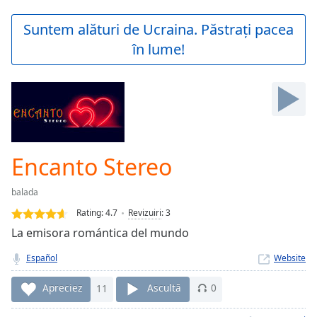
loading.
Play
Suntem alături de Ucraina. Păstrați pacea
Video
în lume!
Play
Skip
Backward
Skip
Forward
Mute
Current
Time
0:00
Encanto Stereo
/
Duration
-:-
balada
Loaded
:
0.00%
Rating:
4.7
Revizuiri
:
3
Stream
La emisora romántica del mundo
Type
LIVE
Español
Website
Seek to
live,
currently
Apreciez
11
Ascultă
0
behind
live
LIVE