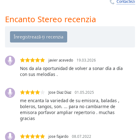
Remaining
Contactezi
Time
-
-:-
Encanto Stereo recenzia
1x
Playback
Rate
Chapters
javier acevedo
19.03.2026
Chapters
Nos da ala oportunidad de volver a sonar día a día
con sus melodías .
Descriptions
descriptions
Jose Diaz Diaz
01.05.2025
off
,
me encanta la variedad de su emisora, baladas ,
selected
boleros, tangos, son. ... para no cambiarme de
emisora porfavor ampliar repertorio . muchas
Subtitles
gracias
subtitles
settings
,
jose fajardo
08.07.2022