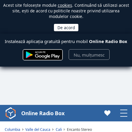
Acest site folosește module
cookies
. Continuând să utilizezi acest
site, ești de acord cu politicile noastre privind utilizarea
modulelor cookie.
Instalează aplicația gratuită pentru mobil
Online Radio Box
Nu, mulțumesc
Online Radio Box
Video
Player
is
Columbia
Valle del Cauca
Cali
Encanto Stereo