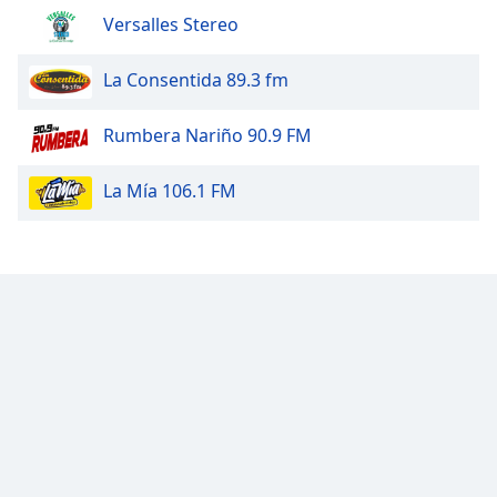
Font
Versalles Stereo
Family
La Consentida 89.3 fm
Reset
Rumbera Nariño 90.9 FM
Done
Close
Modal
La Mía 106.1 FM
Dialog
End
of
dialog
window.