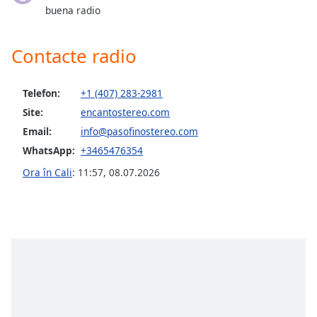
opens
buena radio
subtitles
settings
dialog
Contacte radio
subtitles
off
,
selected
Telefon:
+1 (407) 283-2981
Site:
encantostereo.com
Audio
Email:
info@pasofinostereo.com
Track
WhatsApp:
+3465476354
Picture-
in-
Ora în Cali
:
11:57
,
08.07.2026
Picture
Fullscreen
This
is
a
modal
window.
Beginning