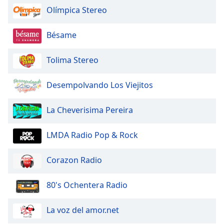
Olímpica Stereo
Opacity
Bésame
Caption
Tolima Stereo
Area
Background
Color
Desempolvando Los Viejitos
La Cheverisima Pereira
Opacity
LMDA Radio Pop & Rock
Font
Size
Corazon Radio
Text
80's Ochentera Radio
Edge
Style
La voz del amor.net