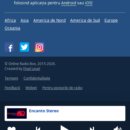
folosind aplicația pentru
Android
sau
iOS!
Africa
Asia
America de Nord
America de Sud
Europe
Oceania
© Online Radio Box, 2015-2026.
Created by
Final Level
Termeni
Confidențialitate
Feedback
Widget
Pentru posturile de radio
Encanto Stereo