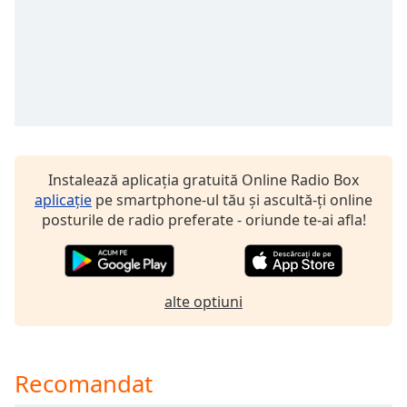
of
dialog
window.
Escape
will
cancel
and
close
the
Instalează aplicația gratuită Online Radio Box
window.
aplicație
pe smartphone-ul tău și ascultă-ți online
posturile de radio preferate - oriunde te-ai afla!
Text
Color
alte optiuni
Opacity
Text
Background
Recomandat
Color