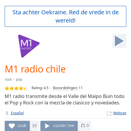
loading.
Play
Sta achter Oekraïne. Red de vrede in de
Video
wereld!
Play
Skip
Backward
Skip
Forward
Mute
Current
Time
0:00
M1 radio chile
/
Duration
-:-
rock
pop
Loaded
:
0.00%
Rating:
4.5
Beoordelingen
:
11
Stream
M1 radio transmite desde el Valle del Maipo Buin todo
Type
LIVE
el Pop y Rock con la mezcla de clasicos y novedades.
Seek to
live,
Español
Website
currently
behind
Leuk
35
Luister live
0
live
LIVE