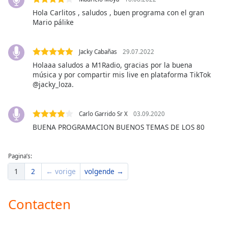
of
Hola Carlitos , saludos , buen programa con el gran
dialog
Mario pálike
window.
Escape
will
Jacky Cabañas
29.07.2022
cancel
Holaaa saludos a M1Radio, gracias por la buena
and
música y por compartir mis live en plataforma TikTok
close
@jacky_loza.
the
window.
Carlo Garrido Sr X
03.09.2020
BUENA PROGRAMACION BUENOS TEMAS DE LOS 80
Text
Color
Pagina’s:
Opacity
1
2
← vorige
volgende →
Text
Contacten
Background
Color