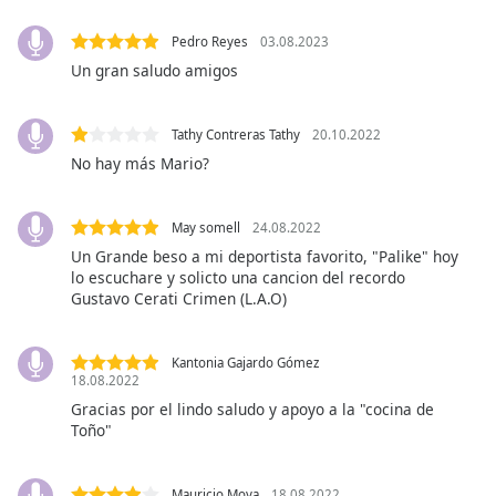
opens
subtitles
Pedro Reyes
03.08.2023
settings
Un gran saludo amigos
dialog
subtitles
off
,
Tathy Contreras Tathy
20.10.2022
selected
No hay más Mario?
Audio
Track
May somell
24.08.2022
Picture-
Un Grande beso a mi deportista favorito, "Palike" hoy
in-
lo escuchare y solicto una cancion del recordo
Picture
Gustavo Cerati Crimen (L.A.O)
Fullscreen
This
is
Kantonia Gajardo Gómez
a
18.08.2022
modal
Gracias por el lindo saludo y apoyo a la "cocina de
window.
Toño"
Beginning
Mauricio Moya
18.08.2022