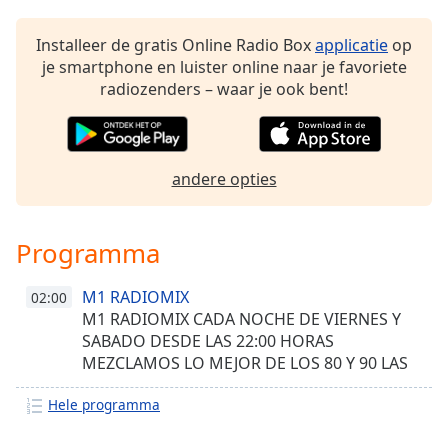
Font
Family
Installeer de gratis Online Radio Box
applicatie
op
je smartphone en luister online naar je favoriete
radiozenders – waar je ook bent!
Reset
Done
Close
Modal
andere opties
Dialog
End
of
dialog
Programma
window.
M1 RADIOMIX
02:00
M1 RADIOMIX CADA NOCHE DE VIERNES Y
SABADO DESDE LAS 22:00 HORAS
MEZCLAMOS LO MEJOR DE LOS 80 Y 90 LAS
MEJORES MEZCLAS Y PASADAS JUNTO
Hele programma
DJ.MARCELO