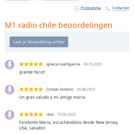
Remaining
Time
-
Programma
Contacten
-:-
M1 radio chile beoordelingen
1x
Playback
Rate
Chapters
Chapters
ignacia rivasfigueroa
09.10.2025
grande Nico!!
Descriptions
descriptions
Cristian Zenteno
24.08.2023
off
,
Un gran saludo a mi amigo mario.
selected
Subtitles
User
10.08.2023
subtitles
Excelente Mario, escuchándolos desde New Jersey,
settings
,
USA, saludos!