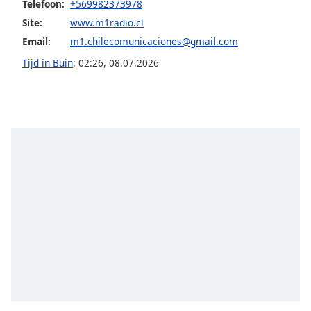
Telefoon:
+569982373978
Site:
www.m1radio.cl
Opacity
Email:
m1.chilecomunicaciones@gmail.com
Tijd in Buin
:
02:26
,
08.07.2026
Caption
Area
Background
Color
Opacity
Font
Size
Text
Edge
Style