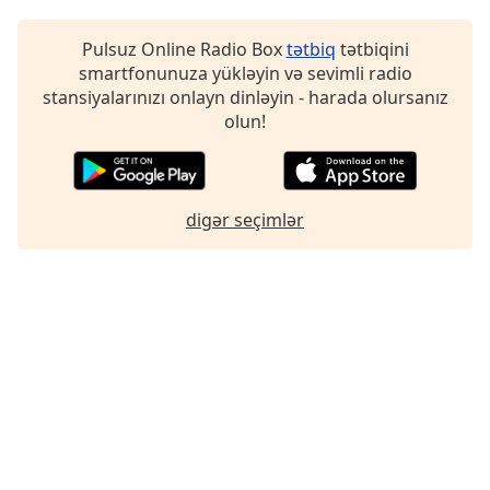
Font
Family
Pulsuz Online Radio Box
tətbiq
tətbiqini
smartfonunuza yükləyin və sevimli radio
stansiyalarınızı onlayn dinləyin - harada olursanız
Reset
olun!
Done
Close
Modal
Dialog
End
digər seçimlər
of
dialog
window.