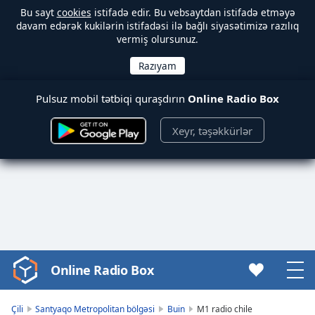
Bu sayt
cookies
istifadə edir. Bu vebsaytdan istifadə etməyə
davam edərək kukilərin istifadəsi ilə bağlı siyasətimizə razılıq
vermiş olursunuz.
Pulsuz mobil tətbiqi quraşdırın
Online Radio Box
Xeyr, təşəkkürlər
Online Radio Box
Video
Player
is
Çili
Santyaqo Metropolitan bölgəsi
Buin
M1 radio chile