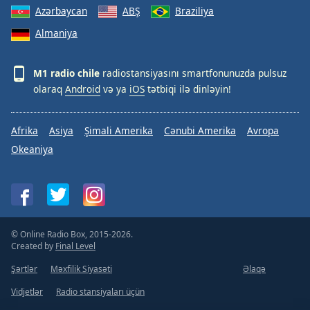
Azərbaycan
ABŞ
Braziliya
Almaniya
M1 radio chile
radiostansiyasını smartfonunuzda pulsuz
olaraq
Android
və ya
iOS
tətbiqi ilə dinləyin!
Afrika
Asiya
Şimali Amerika
Cənubi Amerika
Avropa
Okeaniya
© Online Radio Box, 2015-2026.
Created by
Final Level
Şərtlər
Məxfilik Siyasəti
Əlaqə
Vidjetlər
Radio stansiyaları üçün