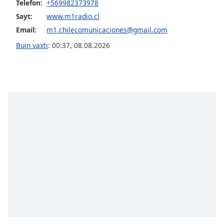
Telefon:
+569982373978
Sayt:
www.m1radio.cl
Opacity
Email:
m1.chilecomunicaciones@gmail.com
Buin vaxtı
:
00:37
,
08.08.2026
Caption
Area
Background
Color
Opacity
Font
Size
Text
Edge
Style