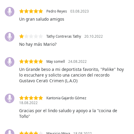
opens
subtitles
Pedro Reyes
03.08.2023
settings
Un gran saludo amigos
dialog
subtitles
off
,
Tathy Contreras Tathy
20.10.2022
selected
No hay más Mario?
Audio
Track
May somell
24.08.2022
Picture-
Un Grande beso a mi deportista favorito, "Palike" hoy
in-
lo escuchare y solicto una cancion del recordo
Picture
Gustavo Cerati Crimen (L.A.O)
Fullscreen
This
is
Kantonia Gajardo Gómez
a
18.08.2022
modal
Gracias por el lindo saludo y apoyo a la "cocina de
window.
Toño"
Beginning
Mauricio Moya
18.08.2022