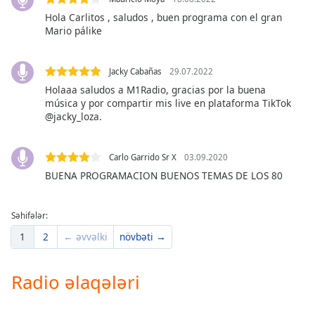
of
Hola Carlitos , saludos , buen programa con el gran
dialog
Mario pálike
window.
Escape
will
Jacky Cabañas
29.07.2022
cancel
Holaaa saludos a M1Radio, gracias por la buena
and
música y por compartir mis live en plataforma TikTok
close
@jacky_loza.
the
window.
Carlo Garrido Sr X
03.09.2020
BUENA PROGRAMACION BUENOS TEMAS DE LOS 80
Text
Color
Səhifələr:
Opacity
1
2
← əvvəlki
növbəti →
Text
Radio əlaqələri
Background
Color