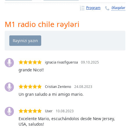
Remaining
Time
-
Program
Əlaqələr
-:-
M1 radio chile rəyləri
1x
Playback
Rate
Chapters
Chapters
ignacia rivasfigueroa
09.10.2025
grande Nico!!
Descriptions
descriptions
Cristian Zenteno
24.08.2023
off
,
Un gran saludo a mi amigo mario.
selected
Subtitles
User
10.08.2023
subtitles
Excelente Mario, escuchándolos desde New Jersey,
settings
,
USA, saludos!