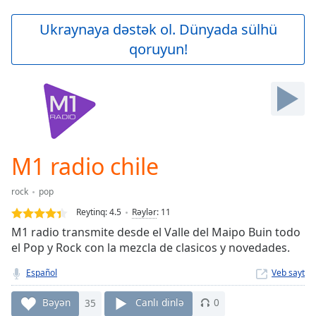
loading.
Play
Ukraynaya dəstək ol. Dünyada sülhü
Video
qoruyun!
Play
Skip
Backward
Skip
Forward
Mute
Current
Time
0:00
M1 radio chile
/
Duration
-:-
rock
pop
Loaded
:
0.00%
Reytinq:
4.5
Rəylər
:
11
Stream
M1 radio transmite desde el Valle del Maipo Buin todo
Type
LIVE
el Pop y Rock con la mezcla de clasicos y novedades.
Seek to
live,
Español
Veb sayt
currently
behind
Bəyən
35
Canlı dinlə
0
live
LIVE