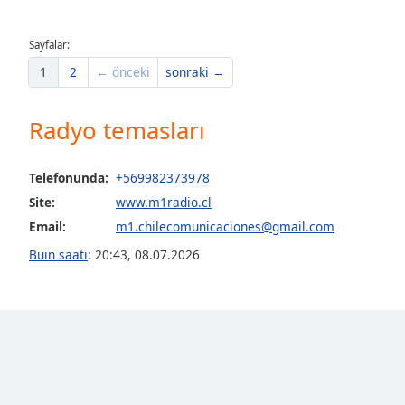
the
window.
Sayfalar:
1
2
← önceki
sonraki →
Text
Color
Radyo temasları
Opacity
Telefonunda:
+569982373978
Site:
www.m1radio.cl
Text
Background
Email:
m1.chilecomunicaciones@gmail.com
Color
Buin saati
:
20:43
,
08.07.2026
Opacity
Caption
Area
Background