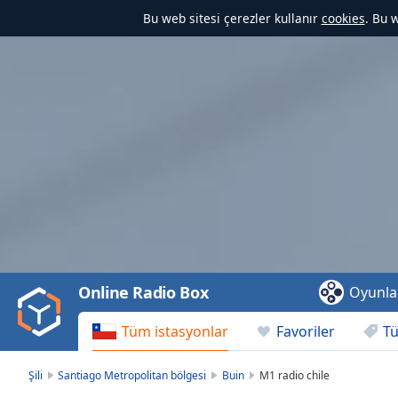
Bu web sitesi çerezler kullanır
cookies
. Bu 
Video
Player
is
loading.
Play
Video
Online Radio Box
Oyunla
Play
Skip
Tüm istasyonlar
Favoriler
Tü
Backward
Skip
Forward
Şili
Santiago Metropolitan bölgesi
Buin
M1 radio chile
Mute