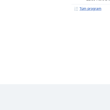
MEJOR DE LOS 
Tüm program
MEJORES MEZC
JUNTO DJ.MA