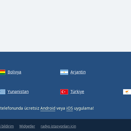
Bolivya
Arjantin
Yunanistan
Türkiye
ı telefonunda ücretsiz
Android
veya
iOS
uygulama!
 bildirim
Widgetler
radyo istasyonları için