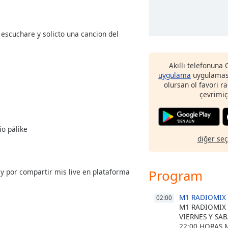
 escuchare y solicto una cancion del
Akıllı telefonuna
uygulama
uygulaması
olursan ol favori r
"
çevrimiç
io pálike
diğer se
Program
y por compartir mis live en plataforma
M1 RADIOMIX
02:00
M1 RADIOMIX
VIERNES Y SA
22:00 HORAS