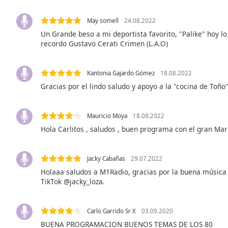
Audio
Track
May somell
24.08.2022
Picture-
Un Grande beso a mi deportista favorito, "Palike" hoy lo
in-
recordo Gustavo Cerati Crimen (L.A.O)
Picture
Fullscreen
This
Kantonia Gajardo Gómez
18.08.2022
is
Gracias por el lindo saludo y apoyo a la "cocina de Toño
a
modal
window.
Mauricio Moya
18.08.2022
Hola Carlitos , saludos , buen programa con el gran Mar
Beginning
of
Jacky Cabañas
29.07.2022
dialog
window.
Holaaa saludos a M1Radio, gracias por la buena música 
TikTok @jacky_loza.
Escape
will
cancel
Carlo Garrido Sr X
03.09.2020
and
BUENA PROGRAMACION BUENOS TEMAS DE LOS 80
close