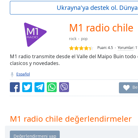
Current
Ukrayna'ya destek ol. Dünya 
Time
0:00
/
Duration
-:-
M1 radio chile
Loaded
:
0.00%
rock
pop
0:00
Puan:
4.5
Yorumlar
:
1
Stream
Type
M1 radio transmite desde el Valle del Maipo Buin todo 
LIVE
clasicos y novedades.
Seek to
live,
currently
Español
behind
live
LIVE
Be
Remaining
Time
-
-:-
1x
M1 radio chile değerlendirmeler
Playback
Rate