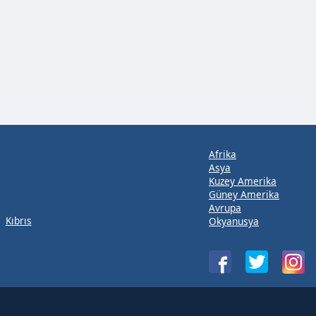
Afrika
Asya
Kuzey Amerika
Güney Amerika
Avrupa
Kıbrıs
Okyanusya