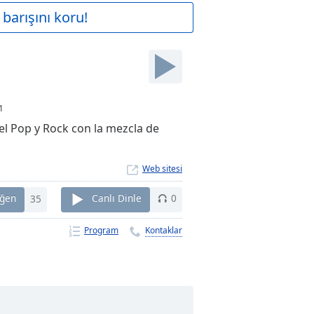
barışını koru!
1
el Pop y Rock con la mezcla de
Web sitesi
ğen
35
Canlı Dinle
0
Program
Kontaklar