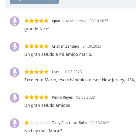
Chapters
Chapters
ignacia rivasfigueroa
09.10.2025
Descriptions
grande Nico!!
descriptions
off
,
Cristian Zenteno
24.08.2023
selected
Un gran saludo a mi amigo mario.
Subtitles
User
10.08.2023
subtitles
settings
,
Excelente Mario, escuchándolos desde New Jersey, USA,
opens
subtitles
Pedro Reyes
03.08.2023
settings
Un gran saludo amigos
dialog
subtitles
off
,
Tathy Contreras Tathy
20.10.2022
selected
No hay más Mario?