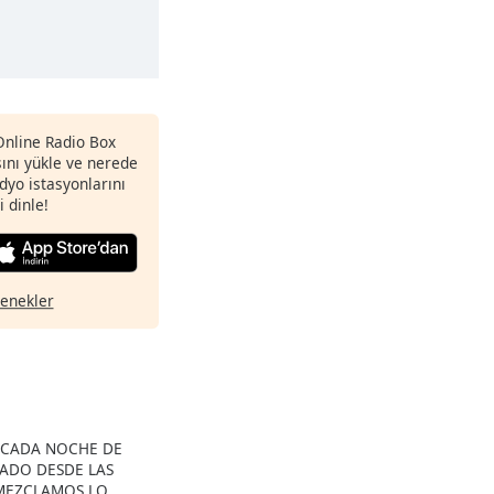
 Online Radio Box
nı yükle ve nerede
adyo istasyonlarını
i dinle!
çenekler
 CADA NOCHE DE
BADO DESDE LAS
 MEZCLAMOS LO