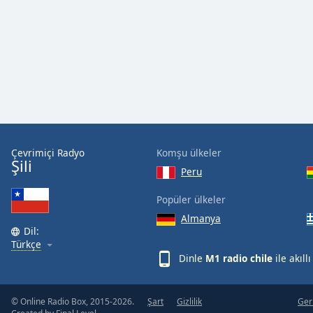
Color
Opacity
Font
Size
Text
Çevrimiçi Radyo
Komşu ülkeler
Edge
Şili
Style
Peru
Popüler ülkeler
Font
Almanya
Family
Dil:
Türkçe
Dinle
M1 radio chile
ile akıll
Reset
Done
Close
© Online Radio Box, 2015-2026.
Şart
Gizlilik
Geri
Modal