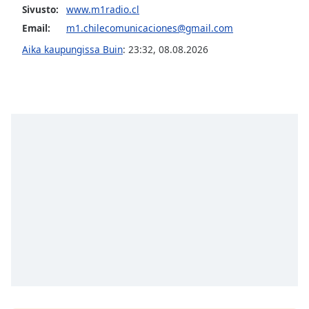
Sivusto:
www.m1radio.cl
Opacity
Email:
m1.chilecomunicaciones@gmail.com
Aika kaupungissa Buin
:
23:32
,
08.08.2026
Caption
Area
Background
Color
Opacity
Font
Size
Text
Edge
Style
Font