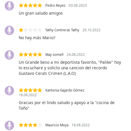
subtitles
Pedro Reyes
03.08.2023
settings
Un gran saludo amigos
dialog
subtitles
off
,
Tathy Contreras Tathy
20.10.2022
selected
No hay más Mario?
Audio
Track
May somell
24.08.2022
Picture-
Un Grande beso a mi deportista favorito, "Palike" hoy
in-
lo escuchare y solicto una cancion del recordo
Picture
Gustavo Cerati Crimen (L.A.O)
Fullscreen
This
is
Kantonia Gajardo Gómez
a
18.08.2022
modal
Gracias por el lindo saludo y apoyo a la "cocina de
window.
Toño"
Beginning
Mauricio Moya
18.08.2022
of