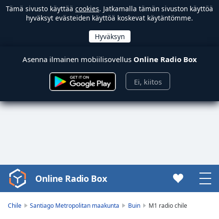
Tämä sivusto käyttää
cookies
. Jatkamalla tämän sivuston käyttöä
hyväksyt evästeiden käyttöä koskevat käytäntömme.
Asenna ilmainen mobiilisovellus
Online Radio Box
Ei, kiitos
Online Radio Box
Video
Player
is
Chile
Santiago Metropolitan maakunta
Buin
M1 radio chile
loading.