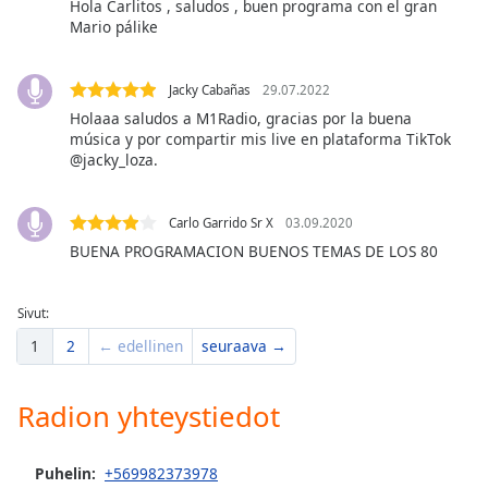
Hola Carlitos , saludos , buen programa con el gran
dialog
Mario pálike
window.
Escape
will
Jacky Cabañas
29.07.2022
cancel
Holaaa saludos a M1Radio, gracias por la buena
and
música y por compartir mis live en plataforma TikTok
close
@jacky_loza.
the
window.
Carlo Garrido Sr X
03.09.2020
BUENA PROGRAMACION BUENOS TEMAS DE LOS 80
Text
Color
Sivut:
Opacity
1
2
← edellinen
seuraava →
Text
Radion yhteystiedot
Background
Color
Puhelin:
+569982373978