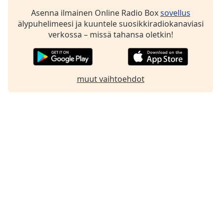
Family
Asenna ilmainen Online Radio Box
sovellus
älypuhelimeesi ja kuuntele suosikkiradiokanaviasi
verkossa – missä tahansa oletkin!
Reset
Done
Close
Modal
muut vaihtoehdot
Dialog
End
of
dialog
window.