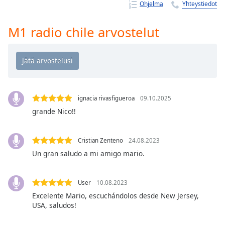
Time
-
Ohjelma
Yhteystiedot
-:-
M1 radio chile arvostelut
1x
Playback
Rate
Chapters
Chapters
ignacia rivasfigueroa
09.10.2025
grande Nico!!
Descriptions
descriptions
Cristian Zenteno
24.08.2023
off
,
Un gran saludo a mi amigo mario.
selected
Subtitles
User
10.08.2023
subtitles
Excelente Mario, escuchándolos desde New Jersey,
settings
,
USA, saludos!
opens