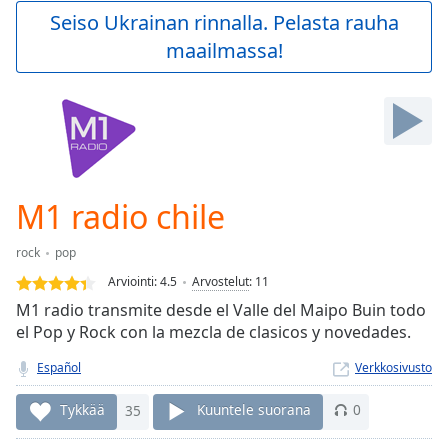
Play
Seiso Ukrainan rinnalla. Pelasta rauha
Video
maailmassa!
Play
Skip
Backward
Skip
Forward
Mute
Current
Time
0:00
M1 radio chile
/
Duration
-:-
rock
pop
Loaded
:
0.00%
Arviointi:
4.5
Arvostelut
:
11
Stream
M1 radio transmite desde el Valle del Maipo Buin todo
Type
LIVE
el Pop y Rock con la mezcla de clasicos y novedades.
Seek to
live,
Español
Verkkosivusto
currently
behind
Tykkää
35
Kuuntele suorana
0
live
LIVE
Remaining