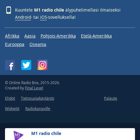
Kuuntele
M1 radio chile
älypuhelimellasi ilmaiseksi
Android
- tai
iOS
-sovelluksella!
Afrikka
Aasia
Pohjois-Amerikka
Etelä-Amerikka
Eurooppa
Oseania
© Online Radio Box, 2015-2026.
Created by
Final Level
Ehdot
Tietosuojakäytäntö
Palaute
Widgetit
Radiokanaville
M1 radio chile