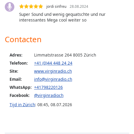
jordi sinfreu
28.08.2024
Opacity
Super Sound und wenig gequatschte und nur
interessantes Mega cool weiter so
Caption
Area
Contacten
Background
Color
Adres:
Limmatstrasse 264 8005 Zürich
Telefoon:
+41 (0)44 448 24 24
Opacity
Site:
www.virginradio.ch
Email:
info@virginradio.ch
Font
WhatsApp:
+41798220126
Size
Facebook:
@virginradioch
Tijd in Zürich
:
08:45
,
08.07.2026
Text
Edge
Style