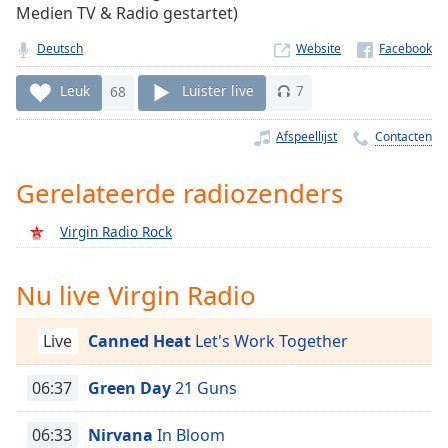
Remaining
Medien TV & Radio gestartet)
Time
-
-:-
Deutsch
Website
1x
Leuk
68
Luister live
7
Playback
Rate
Afspeellijst
Contacten
Chapters
Gerelateerde radiozenders
Chapters
Virgin Radio Rock
Descriptions
descriptions
Nu live Virgin Radio
off
,
selected
Live
Canned Heat
Let's Work Together
Subtitles
06:37
Green Day
21 Guns
subtitles
settings
,
06:33
Nirvana
In Bloom