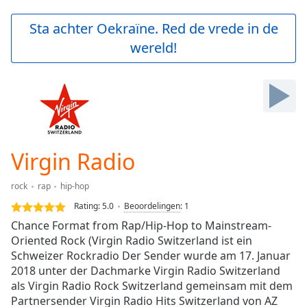
loading.
Play
Sta achter Oekraïne. Red de vrede in de
Video
wereld!
Play
Skip
Backward
Skip
Forward
Mute
Current
Time
0:00
Virgin Radio
/
Duration
-:-
rock
rap
hip-hop
Loaded
:
0.00%
Rating:
5.0
Beoordelingen
:
1
Stream
Chance Format from Rap/Hip-Hop to Mainstream-
Type
LIVE
Oriented Rock (Virgin Radio Switzerland ist ein
Seek to
Schweizer Rockradio Der Sender wurde am 17. Januar
live,
2018 unter der Dachmarke Virgin Radio Switzerland
currently
als Virgin Radio Rock Switzerland gemeinsam mit dem
behind
live
LIVE
Partnersender Virgin Radio Hits Switzerland von AZ