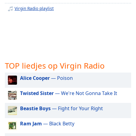
opens
subtitles
Virgin Radio playlist
settings
dialog
subtitles
off
,
selected
Audio
Track
TOP liedjes op Virgin Radio
Picture-
in-
Alice Cooper
— Poison
Picture
Fullscreen
This
Twisted Sister
— We're Not Gonna Take It
is
a
Beastie Boys
— Fight for Your Right
modal
window.
Ram Jam
— Black Betty
Beginning