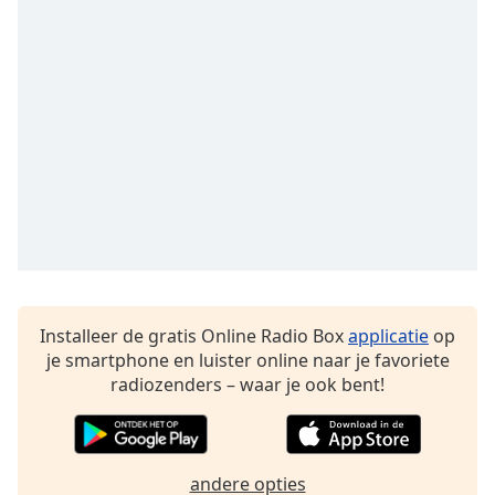
Font
Family
Reset
Done
Close
Modal
Dialog
End
of
dialog
window.
Installeer de gratis Online Radio Box
applicatie
op
je smartphone en luister online naar je favoriete
radiozenders – waar je ook bent!
andere opties