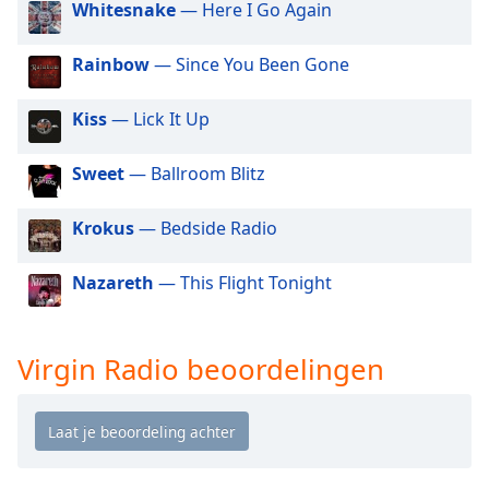
of
Whitesnake
— Here I Go Again
dialog
window.
Rainbow
— Since You Been Gone
Escape
will
Kiss
— Lick It Up
cancel
and
Sweet
— Ballroom Blitz
close
the
window.
Krokus
— Bedside Radio
Text
Nazareth
— This Flight Tonight
Color
Virgin Radio beoordelingen
Opacity
Text
Background
Color