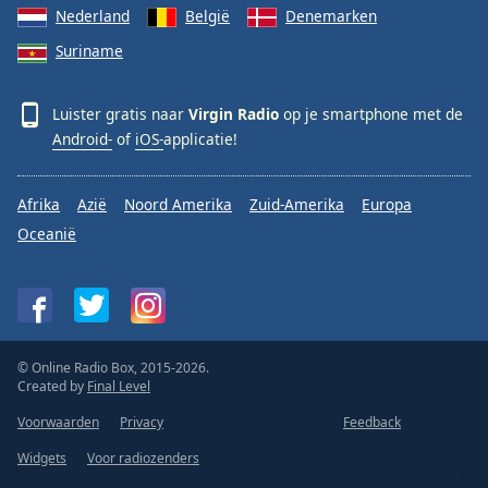
Nederland
België
Denemarken
Suriname
Luister gratis naar
Virgin Radio
op je smartphone met de
Android-
of
iOS-
applicatie!
Afrika
Azië
Noord Amerika
Zuid-Amerika
Europa
Oceanië
© Online Radio Box, 2015-2026.
Created by
Final Level
Voorwaarden
Privacy
Feedback
Widgets
Voor radiozenders