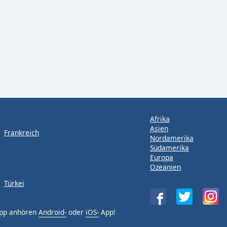
Afrika
Asien
Frankreich
Nordamerika
Südamerika
Europa
Ozeanien
Türkei
App anhören
Android-
oder
iOS-
App!