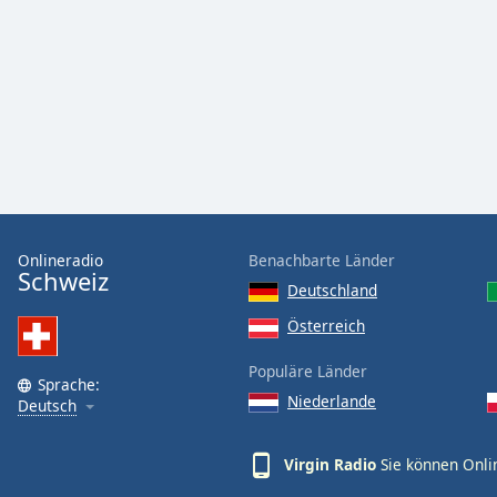
Audio
Track
Picture-
in-
Picture
Fullscreen
This
is
a
modal
window.
Onlineradio
Benachbarte Länder
Schweiz
Deutschland
Beginning
of
Österreich
dialog
Populäre Länder
window.
Sprache:
Escape
Niederlande
Deutsch
will
cancel
Virgin Radio
Sie können Onli
and
close