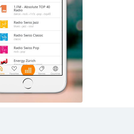
1.FM - Absolute TOP 40
Radio
dance
rock
r'n'b
pop
top40
Radio Swiss Jazz
blues
jazz
soul
Radio Swiss Classic
classic
Radio Swiss Pop
rock
pop
Energy Zürich
dance
rock
pop
news
SRF 3 Radio
rock
pop
talk
Radio Melody
pop
folk
oldies
hits