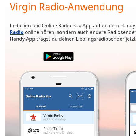
Current
Virgin Radio-Anwendung
Time
0:00
/
Duration
-:-
Installiere die Online Radio Box-App auf deinem Handy
Loaded
:
Radio
online hören, sondern auch andere Radiosender,
0.00%
Handy-App trägst du deinen Lieblingsradiosender jetzt 
0:00
Stream
Type
LIVE
Seek to
live,
currently
behind
live
LIVE
Remaining
Time
-
-:-
SCHWEIZ
FAVORITEN
1x
Virgin Radio
rock
rap
hip-hop
Playback
Rate
Radio Ticino
rock
pop
top40
oldies