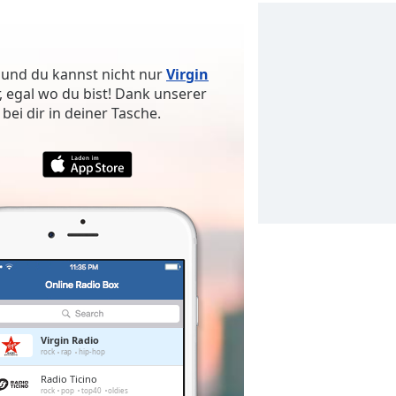
 und du kannst nicht nur
Virgin
 egal wo du bist! Dank unserer
bei dir in deiner Tasche.
Virgin Radio
rock
rap
hip-hop
Radio Ticino
rock
pop
top40
oldies