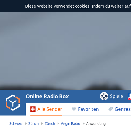
Diese Website verwendet
cookies
. Indem du weiter au
Video
Player
is
loading.
Play
Video
Online Radio Box
Spiele
Play
Skip
Alle Sender
Favoriten
Genres
Backward
Skip
Forward
Schweiz
Zürich
Zürich
Virgin Radio
Anwendung
Mute