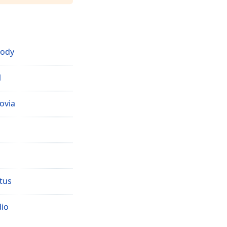
lody
1
ovia
tus
dio