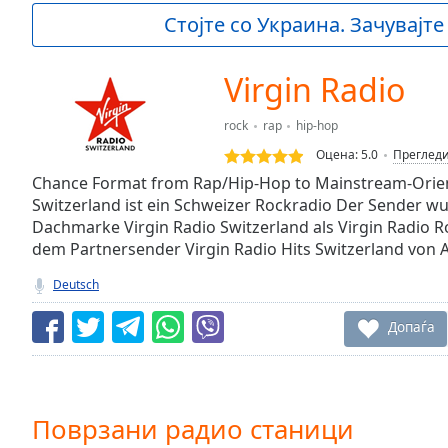
Current
Стојте со Украина. Зачувајте
Time
0:00
/
Duration
-:-
Virgin Radio
Loaded
:
0.00%
rock
rap
hip-hop
0:00
Оцена:
5.0
Преглед
Stream
Type
Chance Format from Rap/Hip-Hop to Mainstream-Orien
LIVE
Switzerland ist ein Schweizer Rockradio Der Sender wu
Seek to
live,
Dachmarke Virgin Radio Switzerland als Virgin Radio 
currently
dem Partnersender Virgin Radio Hits Switzerland von 
behind
live
LIVE
Deutsch
Remaining
Time
-
Допаѓа
-:-
1x
Playback
Rate
Поврзани радио станици