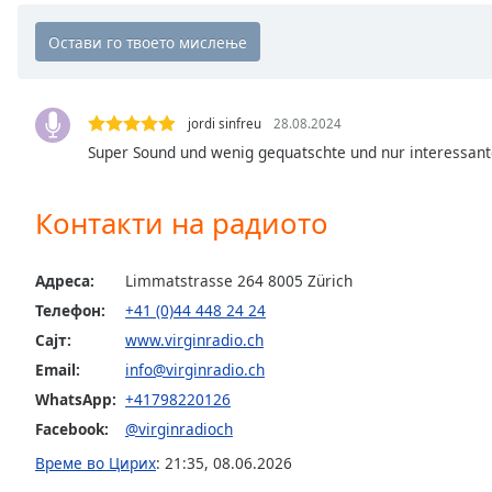
the
window.
Text
Color
jordi sinfreu
28.08.2024
Super Sound und wenig gequatschte und nur interessant
Opacity
Контакти на радиото
Text
Background
Адреса:
Limmatstrasse 264 8005 Zürich
Color
Телефон:
+41 (0)44 448 24 24
Сајт:
www.virginradio.ch
Opacity
Email:
info@virginradio.ch
WhatsApp:
+41798220126
Caption
Facebook:
@virginradioch
Area
Време во Цирих
:
21:35
,
08.06.2026
Background