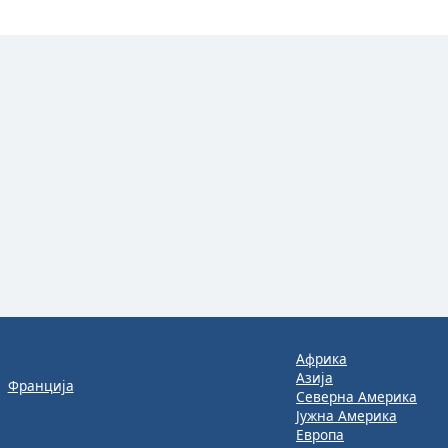
Африка
Азија
Франција
Северна Америка
Јужна Америка
Европа