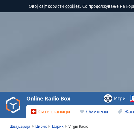
Овој сајт користи
cookies
. Со продолжување на кор
Video
Player
is
loading.
Play
Video
Online Radio Box
Игри
Play
Skip
Сите станици
Омилени
Жан
Backward
Skip
Forward
Швајцарија
Цирих
Цирих
Virgin Radio
Mute