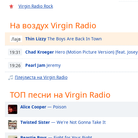
Chapters
Virgin Radio Rock
Chapters
На воздух Virgin Radio
Descriptions
descriptions
Thin Lizzy
The Boys Are Back In Town
Лајв
off
,
selected
Chad Kroeger
Hero (Motion Picture Version) [feat. Josey
19:31
Subtitles
Pearl Jam
Jeremy
19:26
subtitles
Плејлиста на Virgin Radio
settings
,
opens
ТОП песни на Virgin Radio
subtitles
settings
Alice Cooper
— Poison
dialog
subtitles
off
,
Twisted Sister
— We're Not Gonna Take It
selected
Beastie Boys
— Fight for Your Right