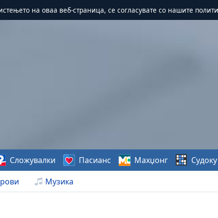
истењето на оваа веб-страница, се согласувате со нашите полит
Сложувалки
Пасианс
Махџонг
Судоку
рови
Музика