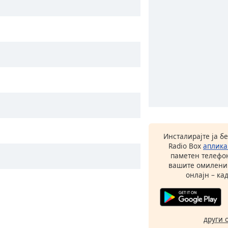
Инсталирајте ја б
Radio Box
аплика
паметен телефон
вашите омилени
онлајн – кад
други 