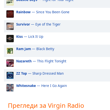
Audio
Track
Rainbow
— Since You Been Gone
Picture-
in-
Picture
Survivor
— Eye of the Tiger
Fullscreen
This
Kiss
— Lick It Up
is
a
Ram Jam
— Black Betty
modal
window.
Nazareth
— This Flight Tonight
Beginning
of
ZZ Top
— Sharp Dressed Man
dialog
window.
Whitesnake
— Here I Go Again
Escape
will
cancel
Прегледи за Virgin Radio
and
close