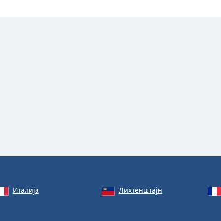
Италија
Лихтенштајн