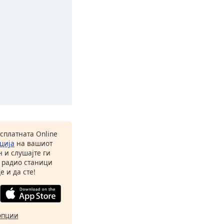
есплатната Online
ција
на вашиот
 и слушајте ги
 радио станици
е и да сте!
опции