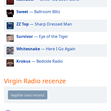
Beginning
of
dialog
Sweet
— Ballroom Blitz
window.
Escape
ZZ Top
— Sharp Dressed Man
will
cancel
Survivor
— Eye of the Tiger
and
close
Whitesnake
— Here I Go Again
the
window.
Krokus
— Bedside Radio
Text
Color
Virgin Radio recenze
Opacity
Text
Background