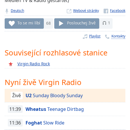
Medien TV & Radio gestartet)
Remaining
Deutsch
Webové stránky
Time
-
-:-
To se mi líbí
68
Poslouchej živě
1
1x
Playlist
Kontakty
Playback
Rate
Související rozhlasové stanice
Chapters
Virgin Radio Rock
Chapters
Descriptions
Nyní živě Virgin Radio
descriptions
off
,
Živě
U2
Sunday Bloody Sunday
selected
11:39
Wheatus
Teenage Dirtbag
Subtitles
subtitles
11:36
Foghat
Slow Ride
settings
,