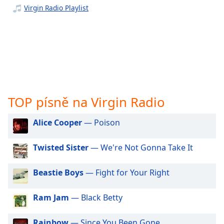
opens
Virgin Radio Playlist
subtitles
settings
dialog
subtitles
off
,
selected
Audio
TOP písně na Virgin Radio
Track
Picture-
Alice Cooper
— Poison
in-
Picture
Twisted Sister
— We're Not Gonna Take It
Fullscreen
This
is
Beastie Boys
— Fight for Your Right
a
modal
Ram Jam
— Black Betty
window.
Rainbow
— Since You Been Gone