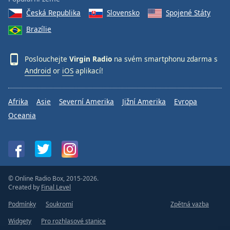
Česká Republika
Slovensko
Spojené Státy
Brazílie
Poslouchejte
Virgin Radio
na svém smartphonu zdarma s
Android
or
iOS
aplikací!
Afrika
Asie
Severní Amerika
Jižní Amerika
Evropa
Oceania
© Online Radio Box, 2015-2026.
Created by
Final Level
Podmínky
Soukromí
Zpětná vazba
Widgety
Pro rozhlasové stanice