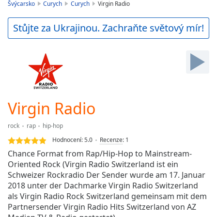
is
Švýcarsko
Curych
Curych
Virgin Radio
loading.
Play
Stůjte za Ukrajinou. Zachraňte světový mír!
Video
Play
Skip
Backward
Skip
Forward
Mute
Current
Virgin Radio
Time
0:00
/
rock
rap
hip-hop
Duration
-:-
Hodnocení:
5.0
Recenze
:
1
Loaded
:
Chance Format from Rap/Hip-Hop to Mainstream-
0.00%
Oriented Rock (Virgin Radio Switzerland ist ein
Stream
Schweizer Rockradio Der Sender wurde am 17. Januar
Type
LIVE
2018 unter der Dachmarke Virgin Radio Switzerland
Seek to
live,
als Virgin Radio Rock Switzerland gemeinsam mit dem
currently
Partnersender Virgin Radio Hits Switzerland von AZ
behind
live
LIVE