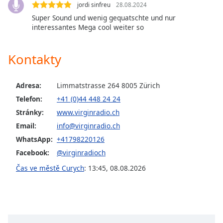
Color
jordi sinfreu
28.08.2024
Super Sound und wenig gequatschte und nur
interessantes Mega cool weiter so
Opacity
Kontakty
Caption
Area
Background
Adresa:
Limmatstrasse 264 8005 Zürich
Color
Telefon:
+41 (0)44 448 24 24
Stránky:
www.virginradio.ch
Opacity
Email:
info@virginradio.ch
WhatsApp:
+41798220126
Font
Facebook:
@virginradioch
Size
Čas ve městě Curych
:
13:45
,
08.08.2026
Text
Edge
Style