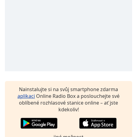
Font
Family
Reset
Done
Close
Modal
Dialog
End
of
dialog
window.
Nainstalujte si na svůj smartphone zdarma
aplikaci
Online Radio Box a poslouchejte své
oblíbené rozhlasové stanice online – ať jste
kdekoliv!