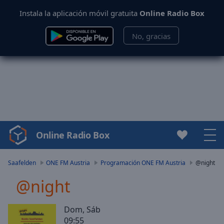
Instala la aplicación móvil gratuita
Online Radio Box
No, gracias
Online Radio Box
Video
Player
is
Saafelden
ONE FM Austria
Programación ONE FM Austria
@night
loading.
@night
Play
Video
Play
Dom, Sáb
Skip
09:55
Backward