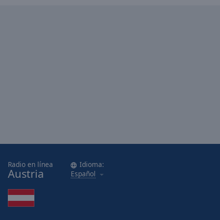
cancel
and
close
the
window.
Text
Color
Opacity
Text
Background
Color
Radio en línea
Idioma:
Austria
Español
Opacity
Caption