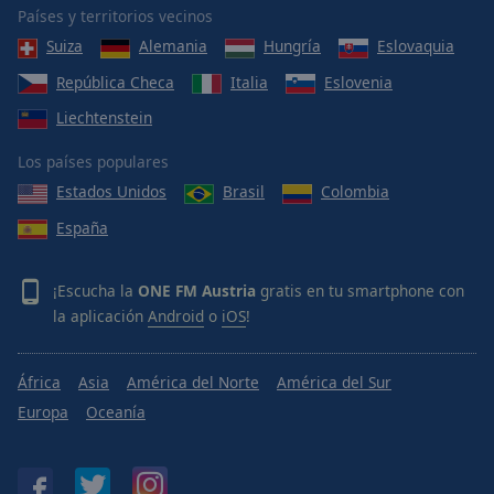
Area
Países y territorios vecinos
Background
Suiza
Alemania
Hungría
Eslovaquia
Color
República Checa
Italia
Eslovenia
Liechtenstein
Opacity
Los países populares
Font
Estados Unidos
Brasil
Colombia
Size
España
Text
¡Escucha la
ONE FM Austria
gratis en tu smartphone con
Edge
la aplicación
Android
o
iOS
!
Style
África
Asia
América del Norte
América del Sur
Font
Family
Europa
Oceanía
Reset