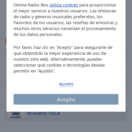
@night
12:55
Online Radio Box
utiliza cookies
para proporcionar
selected
Musik Non STOP.
el mejor servicio a nuestros usuarios. Las emisoras
de radio y géneros musicales preferidos, los
Audio
El programa completa
Track
Favoritos de los usuarios, las reseñas de emisoras y
muchos otros servicios necesitan el procesamiento
Picture-
de tus datos personales.
in-
Recomendado
Picture
Por favor, haz clic en "Acepto" para asegurarte de
Fullscreen
que obtendrás la mejor experiencia de uso de
Melodie Exklusiv
This
nuestro sitio web. Alternativamente, puedes
is
seleccionar qué cookies o tecnologías deseas
a
Hitradio Ö3
permitir en "Ajustes".
modal
window.
Arabella Wien
Ajustes
Beginning
Acepto
Radio SOL international
of
dialog
Kronehit 105.8
window.
Escape
will