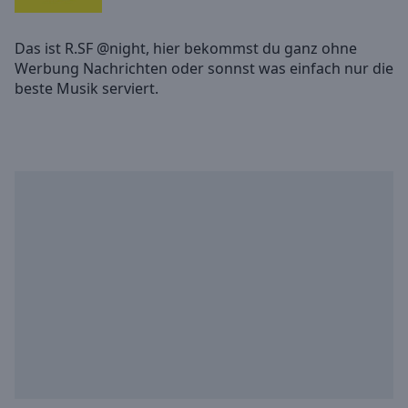
Skip
Forward
Das ist R.SF @night, hier bekommst du ganz ohne
Mute
Werbung Nachrichten oder sonnst was einfach nur die
Current
Time
0:00
/
Duration
-:-
Loaded
:
0.00%
Stream
Type
LIVE
Seek to
live,
currently
behind
live
LIVE
Remaining
Time
-
-:-
1x