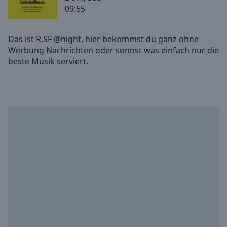
09:55
Skip
Forward
Mute
Das ist R.SF @night, hier bekommst du ganz ohne
Current
Werbung Nachrichten oder sonnst was einfach nur die
Time
0:00
/
Duration
-:-
Loaded
:
0.00%
Stream
Type
LIVE
Seek to
live,
currently
behind
live
LIVE
Remaining
Time
-
-:-
1x