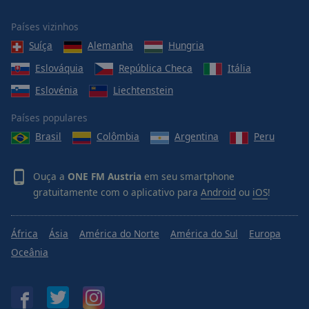
Area
Background
Países vizinhos
Color
Suíça
Alemanha
Hungria
Eslováquia
República Checa
Itália
Opacity
Eslovénia
Liechtenstein
Font
Países populares
Size
Brasil
Colômbia
Argentina
Peru
Text
Ouça a
ONE FM Austria
em seu smartphone
Edge
gratuitamente com o aplicativo para
Android
ou
iOS
!
Style
África
Ásia
América do Norte
América do Sul
Europa
Font
Oceânia
Family
Reset