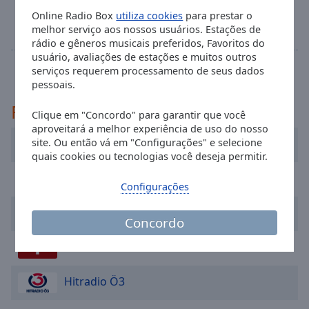
after Work
10:55
selected
Online Radio Box
utiliza cookies
para prestar o
Mit der perfekten Abwechslung Nachhause
melhor serviço aos nossos usuários. Estações de
fahren.
Audio
rádio e gêneros musicais preferidos, Favoritos do
Track
usuário, avaliações de estações e muitos outros
Programa inteiro
serviços requerem processamento de seus dados
Picture-
pessoais.
in-
Picture
Recomendado
Clique em "Concordo" para garantir que você
Fullscreen
This
aproveitará a melhor experiência de uso do nosso
site. Ou então vá em "Configurações" e selecione
is
Kronehit 105.8
quais cookies ou tecnologias você deseja permitir.
a
modal
Arabella Wien
Configurações
window.
Radio SOL international
Beginning
Concordo
of
ORF Radio Tirol
dialog
window.
Escape
Hitradio Ö3
will