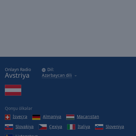
cancel
and
close
the
window.
Text
Color
Opacity
Onlayn Radio
Dil:
Avstriya
Azərbaycan dili
Text
Background
Color
Qonşu ölkələr
Opacity
İsveçrə
Almaniya
Macarıstan
Slovakiya
Çexiya
İtaliya
Sloveniya
Caption