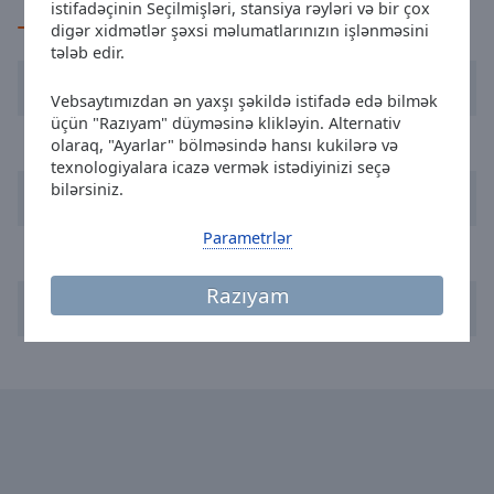
istifadəçinin Seçilmişləri, stansiya rəyləri və bir çox
selected
Tövsiyə olunan
digər xidmətlər şəxsi məlumatlarınızın işlənməsini
tələb edir.
Audio
Track
Kronehit 105.8
Vebsaytımızdan ən yaxşı şəkildə istifadə edə bilmək
üçün "Razıyam" düyməsinə klikləyin. Alternativ
Picture-
Arabella Wien
in-
olaraq, "Ayarlar" bölməsində hansı kukilərə və
Picture
texnologiyalara icazə vermək istədiyinizi seçə
Fullscreen
bilərsiniz.
Radio SOL international
This
is
Parametrlər
ORF Radio Tirol
a
modal
Razıyam
window.
Hitradio Ö3
Beginning
of
dialog
window.
Escape
will