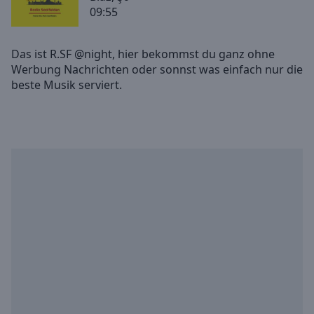
09:55
Skip
Forward
Mute
Das ist R.SF @night, hier bekommst du ganz ohne
Current
Werbung Nachrichten oder sonnst was einfach nur die
Time
0:00
/
Duration
-:-
Loaded
:
0.00%
Stream
Type
LIVE
Seek to
live,
currently
behind
live
LIVE
Remaining
Time
-
-:-
1x