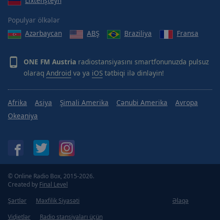
Lixtenşteyn
Area
Background
Populyar ölkələr
Color
Azərbaycan
ABŞ
Braziliya
Fransa
Opacity
ONE FM Austria
radiostansiyasını smartfonunuzda pulsuz
olaraq
Android
və ya
iOS
tətbiqi ilə dinləyin!
Font
Size
Afrika
Asiya
Şimali Amerika
Cənubi Amerika
Avropa
Okeaniya
Text
Edge
Style
Font
© Online Radio Box, 2015-2026.
Family
Created by
Final Level
Şərtlər
Məxfilik Siyasəti
Əlaqə
Reset
Vidjetlər
Radio stansiyaları üçün