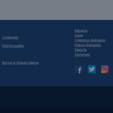
Африка
Азия
Словакия
Северна Америка
Южна Америка
Лихтенщайн
Европа
Океания
Босна и Херцеговина