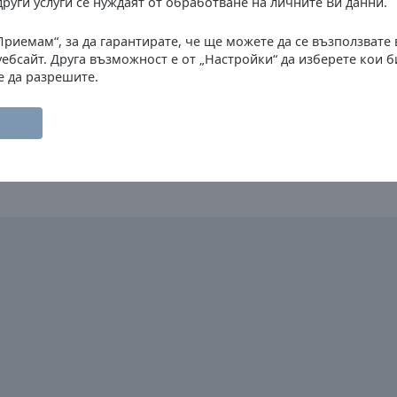
други услуги се нуждаят от обработване на личните Ви данни.
други въз
Приемам“, за да гарантирате, че ще можете да се възползвате
уебсайт. Друга възможност е от „Настройки“ да изберете кои 
Програма
е да разрешите.
@night
09:55
Musik Non ST
Цялата програма