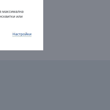
можности
 в максимална
бисквитки или
Настройки
OP