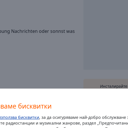
rbung Nachrichten oder sonnst was
Инсталирайте
приложение
Online 
смартфон и слуша
радиостанции онла
зваме бисквитки
намир
използва бисквитки
, за да осигуряваме най-добро обслужване
те радиостанции и музикални жанрове, раздел „Предпочитани