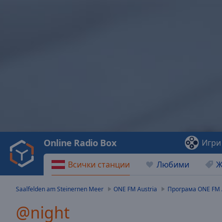
Video
Player
is
loading.
Play
Video
Online Radio Box
Игри
Play
Skip
Всички станции
Любими
Ж
Backward
Skip
Forward
Saalfelden am Steinernen Meer
ONE FM Austria
Програма ONE FM 
Mute
Current
@night
Time
0:00