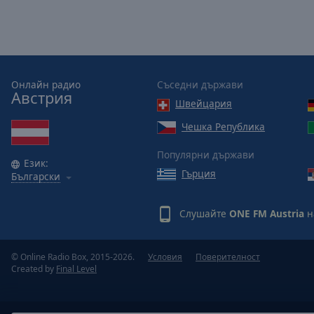
Picture-
in-
Picture
Fullscreen
This
is
Онлайн радио
Съседни държави
Австрия
a
Швейцария
modal
Чешка Република
window.
Популярни държави
Beginning
Език:
Гърция
of
Български
dialog
window.
Слушайте
ONE FM Austria
н
Escape
will
cancel
© Online Radio Box, 2015-2026.
Условия
Поверителност
and
Created by
Final Level
close
the