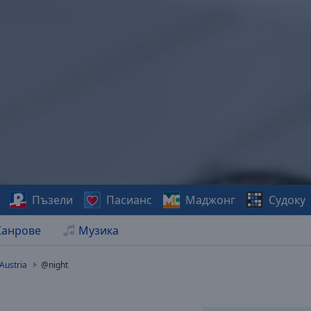
Пъзели
Пасианс
Маджонг
Судоку
анрове
Музика
Austria
@night