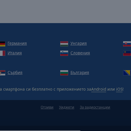
Германия
Унгария
Италия
Словения
Сърбия
България
а смартфона си безплатно с приложението за
Android
или
iOS
!
Отзиви
Уиджети
За радиостанции