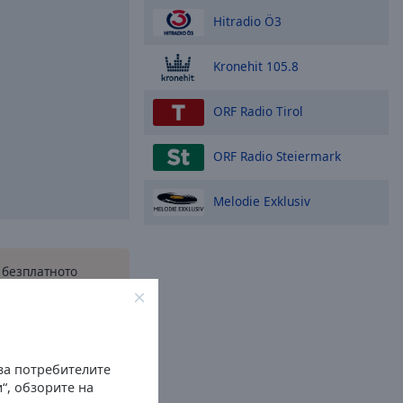
Hitradio Ö3
Kronehit 105.8
ORF Radio Tirol
ORF Radio Steiermark
Melodie Exklusiv
 безплатното
Radio Box за вашия
йте любимите си
йн където и да се
ате!
 за потребителите
“, обзорите на