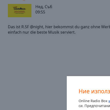
/
Нед, Съб
Duration
-:-
09:55
Loaded
:
0.00%
0:00
Das ist R.SF @night, hier bekommst du ganz ohne We
Stream
Type
LIVE
Seek to
live,
currently
behind
live
LIVE
Remaining
Time
-
-:-
1x
Playback
Ние изпол
Rate
Online Radio Box
Chapters
си. Предпочитани