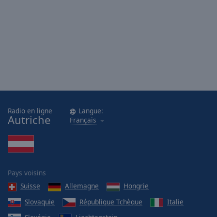
cancel
and
close
the
window.
Text
Color
Opacity
Radio en ligne
Langue:
Autriche
Français
Text
Background
Color
Pays voisins
Opacity
Suisse
Allemagne
Hongrie
Slovaquie
République Tchèque
Italie
Caption