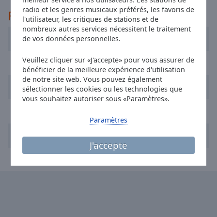
selected
radio et les genres musicaux préférés, les favoris de
Recommandé
l'utilisateur, les critiques de stations et de
Audio
nombreux autres services nécessitent le traitement
Track
Melodie Exklusiv
de vos données personnelles.
Picture-
Veuillez cliquer sur «J'accepte» pour vous assurer de
Hitradio Ö3
in-
Picture
bénéficier de la meilleure expérience d'utilisation
de notre site web. Vous pouvez également
Fullscreen
Arabella Wien
sélectionner les cookies ou les technologies que
This
vous souhaitez autoriser sous «Paramètres».
is
Radio SOL international
a
Paramètres
modal
window.
Kronehit 105.8
J'accepte
Beginning
of
dialog
window.
Escape
will