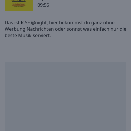
09:55
Skip
Forward
Mute
Das ist R.SF @night, hier bekommst du ganz ohne
Current
Werbung Nachrichten oder sonnst was einfach nur die
Time
0:00
/
Duration
-:-
Loaded
:
0.00%
Stream
Type
LIVE
Seek to
live,
currently
behind
live
LIVE
Remaining
Time
-
-:-
1x