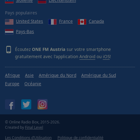
Slovénie
Liechtenstein
Area
Background
Pays populaires
Color
United States
France
Canada
Pays-Bas
Opacity
Écoutez
ONE FM Austria
sur votre smartphone
Font
gratuitement avec l'application
Android
ou
iOS
!
Size
Afrique
Asie
Amérique du Nord
Amérique du Sud
Text
Europe
Océanie
Edge
Style
Font
Family
© Online Radio Box, 2015-2026.
Created by
Final Level
Reset
Les Conditions d’Utilisation
Politique de confidentialité