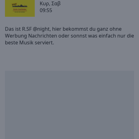
Κυρ, Σαβ
Backward
09:55
Skip
Forward
Mute
Das ist R.SF @night, hier bekommst du ganz ohne
Current
Werbung Nachrichten oder sonnst was einfach nur die
Time
0:00
/
Duration
-:-
Loaded
:
0.00%
Stream
Type
LIVE
Seek to
live,
currently
behind
live
LIVE
Remaining
Time
-
-:-
1x