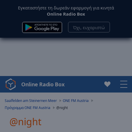
Εγκαταστήστε τη δωρεάν εφαρμογή για κινητά
Online Radio Box
Όχι, ευχαριστώ
Online Radio Box
Video
Player
is
Saalfelden am Steinernen Meer
ONE FM Austria
loading.
Πρόγραμμα ONE FM Austria
@night
Play
Video
@night
Play
Skip