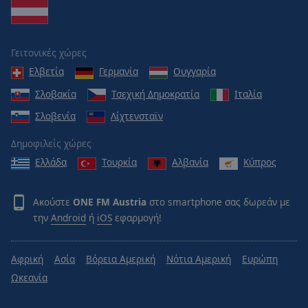
Caption
Area
Background
Color
Γειτονικές χώρες
Ελβετία
Γερμανία
Ουγγαρία
Opacity
Σλοβακία
Τσεχική Δημοκρατία
Ιταλία
Σλοβενία
Λίχτενσταϊν
Font
Size
Δημοφιλείς χώρες
Ελλάδα
Τουρκία
Αλβανία
Κύπρος
Text
Edge
Ακούστε
ONE FM Austria
στο smartphone σας δωρεάν με
Style
την
Android
ή
iOS
εφαρμογή!
Font
Αφρική
Ασία
Βόρεια Αμερική
Νότια Αμερική
Ευρώπη
Family
Ωκεανία