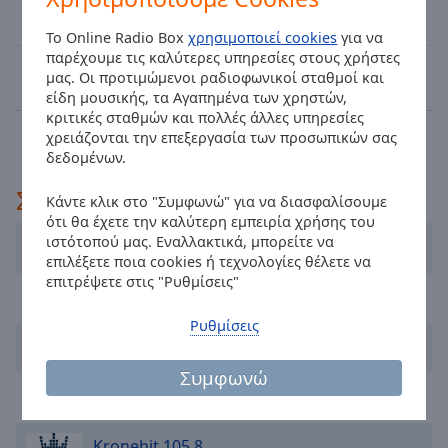
Mit der perfekten Abwechslung Nachhause
off
,
fahren.
selected
Το Online Radio Box
χρησιμοποιεί cookies
για να
παρέχουμε τις καλύτερες υπηρεσίες στους χρήστες
@night
12:55
Audio
μας. Οι προτιμώμενοι ραδιοφωνικοί σταθμοί και
Musik Non STOP.
Track
είδη μουσικής, τα Αγαπημένα των χρηστών,
κριτικές σταθμών και πολλές άλλες υπηρεσίες
Ολόκληρο το πρόγραμμα
Picture-
χρειάζονται την επεξεργασία των προσωπικών σας
in-
δεδομένων.
Picture
Fullscreen
Συνιστάται
This
Κάντε κλικ στο "Συμφωνώ" για να διασφαλίσουμε
ότι θα έχετε την καλύτερη εμπειρία χρήσης του
is
ιστότοπού μας. Εναλλακτικά, μπορείτε να
a
Melodie Exklusiv
επιλέξετε ποια cookies ή τεχνολογίες θέλετε να
modal
επιτρέψετε στις "Ρυθμίσεις"
window.
Hitradio Ö3
Ρυθμίσεις
Beginning
Arabella Wien
of
Συμφωνώ
dialog
Radio SOL international
window.
Escape
will
Kronehit 105.8