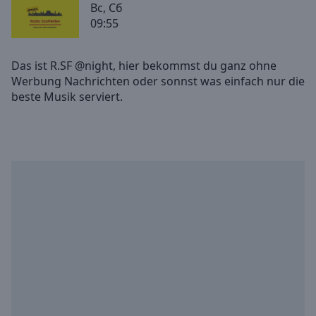
Вс, Сб
Backward
09:55
Skip
Forward
Mute
Das ist R.SF @night, hier bekommst du ganz ohne
Current
Werbung Nachrichten oder sonnst was einfach nur die
Time
0:00
/
Duration
-:-
Loaded
:
0.00%
Stream
Type
LIVE
Seek to
live,
currently
behind
live
LIVE
Remaining
Time
-
-:-
1x