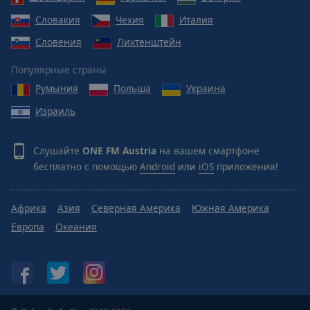
Caption
Area
Словакия
Чехия
Италия
Background
Словения
Лихтенштейн
Color
Популярные страны
Opacity
Румыния
Польша
Украина
Израиль
Font
Size
Слушайте
ONE FM Austria
на вашем смартфоне
бесплатно с помощью
Android
или
iOS
приложения!
Text
Edge
Африка
Азия
Северная Америка
Южная Америка
Style
Европа
Океания
Font
Family