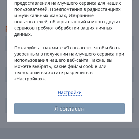
предоставления наилучшего сервиса для наших
off
,
Вся программа
пользователей. Предпочтения в радиостанциях
selected
и музыкальных жанрах, Избранные
пользователей, обзоры станций и много других
Audio
Рекомендуемые
сервисов требуют обработки ваших личных
Track
данных.
Picture-
Kronehit 105.8
in-
Пожалуйста, нажмите «Я согласен», чтобы быть
Picture
уверенным в получении наилучшего сервиса при
Fullscreen
Arabella Wien
использования нашего веб-сайта. Также, вы
This
можете выбрать, какие файлы cookie или
is
технологии вы хотите разрешить в
Radio SOL international
a
«Настройках».
modal
ORF Radio Tirol
window.
Настройки
Beginning
Hitradio Ö3
Я согласен
of
dialog
window.
Escape
will